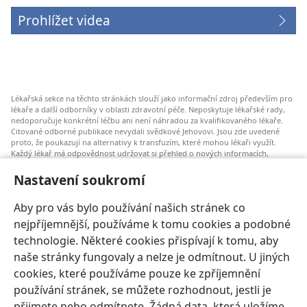
Prohlížet videa
Lékařská sekce na těchto stránkách slouží jako informační zdroj především pro
lékaře a další odborníky v oblasti zdravotní péče. Neposkytuje lékařské rady,
nedoporučuje konkrétní léčbu ani není náhradou za kvalifikovaného lékaře.
Citované odborné publikace nevydali svědkové Jehovovi. Jsou zde uvedené
proto, že poukazují na alternativy k transfuzím, které mohou lékaři využít.
Každý lékař má odpovědnost udržovat si přehled o nových informacích,
zvažovat a konzultovat různé možnosti léčby a pomáhat pacientům dělat
správná rozhodnutí, která budou odpovídat jejich zdravotnímu stavu a budou
Nastavení soukromí
v souladu s jejich přáními, hodnotami a vyznáním. Uvedené postupy nemusí
být vhodné nebo přijatelné pro všechny pacienty.
Aby pro vás bylo používání našich stránek co
Pro pacienty: Vždy se poraďte o svém zdravotním stavu a možnostech léčby se
nejpříjemnější, používáme k tomu cookies a podobné
svým lékařem nebo jiným odborníkem v oblasti lékařské péče. Pokud máte
zdravotní potíže, nechte se vyšetřit lékařem.
technologie. Některé cookies přispívají k tomu, aby
naše stránky fungovaly a nelze je odmítnout. U jiných
Používání těchto stránek se řídí Podmínkami použití.
cookies, které používáme pouze ke zpříjemnění
používání stránek, se můžete rozhodnout, jestli je
přijmete nebo odmítnete. Žádná data, která uložíme