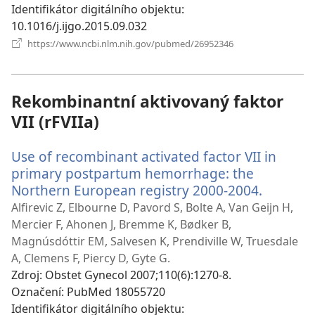
Identifikátor digitálního objektu
‎:
10.1016/j.ijgo.2015.09.032
(otevřeno
https://www.ncbi.nlm.nih.gov/pubmed/26952346
nové
okno)
Rekombinantní aktivovaný faktor
VII (rFVIIa)
Use of recombinant activated factor VII in
primary postpartum hemorrhage: the
Northern European registry 2000-2004.
(otevře
nové
Alfirevic Z, Elbourne D, Pavord S, Bolte A, Van Geijn H,
okno)
Mercier F, Ahonen J, Bremme K, Bødker B,
Magnúsdóttir EM, Salvesen K, Prendiville W, Truesdale
A, Clemens F, Piercy D, Gyte G.
Zdroj
‎: Obstet Gynecol 2007;110(6):1270-8.
Označení
‎: PubMed 18055720
Identifikátor digitálního objektu
‎: