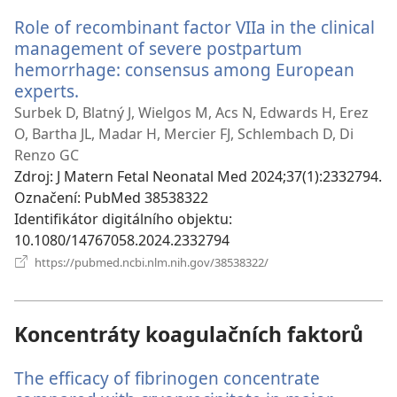
okno)
Role of recombinant factor VIIa in the clinical
management of severe postpartum
hemorrhage: consensus among European
experts.
(otevřeno
nové
Surbek D, Blatný J, Wielgos M, Acs N, Edwards H, Erez
okno)
O, Bartha JL, Madar H, Mercier FJ, Schlembach D, Di
Renzo GC
Zdroj
‎: J Matern Fetal Neonatal Med 2024;37(1):2332794.
Označení
‎: PubMed 38538322
Identifikátor digitálního objektu
‎:
10.1080/14767058.2024.2332794
(otevřeno
https://pubmed.ncbi.nlm.nih.gov/38538322/
nové
okno)
Koncentráty koagulačních faktorů
The efficacy of fibrinogen concentrate