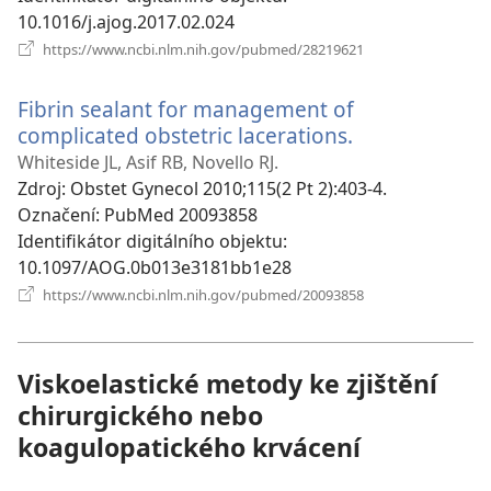
10.1016/j.ajog.2017.02.024
(otevřeno
https://www.ncbi.nlm.nih.gov/pubmed/28219621
nové
okno)
Fibrin sealant for management of
complicated obstetric lacerations.
(otevřeno
nové
Whiteside JL, Asif RB, Novello RJ.
okno)
Zdroj
‎: Obstet Gynecol 2010;115(2 Pt 2):403-4.
Označení
‎: PubMed 20093858
Identifikátor digitálního objektu
‎:
10.1097/AOG.0b013e3181bb1e28
(otevřeno
https://www.ncbi.nlm.nih.gov/pubmed/20093858
nové
okno)
Viskoelastické metody ke zjištění
chirurgického nebo
koagulopatického krvácení