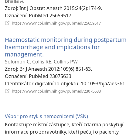
okno)
Bhalla A.
Zdroj
‎: Int J Obstet Anesth 2015;24(2):174-9.
Označení
‎: PubMed 25659517
(otevřeno
https://www.ncbi.nlm.nih.gov/pubmed/25659517
nové
okno)
Haemostatic monitoring during postpartum
haemorrhage and implications for
management.
(otevřeno
nové
Solomon C, Collis RE, Collins PW.
okno)
Zdroj
‎: Br J Anaesth 2012;109(6):851-63.
Označení
‎: PubMed 23075633
Identifikátor digitálního objektu
‎: 10.1093/bja/aes361
(otevřeno
https://www.ncbi.nlm.nih.gov/pubmed/23075633
nové
okno)
Výbor pro styk s nemocnicemi (VSN)
Kontaktujte místní zástupce, kteří zdarma poskytují
informace pro zdravotníky, kteří pečují o pacienty