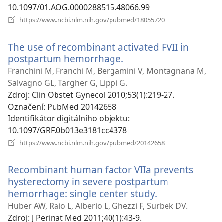
10.1097/01.AOG.0000288515.48066.99
(otevřeno
https://www.ncbi.nlm.nih.gov/pubmed/18055720
nové
okno)
The use of recombinant activated FVII in
postpartum hemorrhage.
(otevřeno
nové
Franchini M, Franchi M, Bergamini V, Montagnana M,
okno)
Salvagno GL, Targher G, Lippi G.
Zdroj
‎: Clin Obstet Gynecol 2010;53(1):219-27.
Označení
‎: PubMed 20142658
Identifikátor digitálního objektu
‎:
10.1097/GRF.0b013e3181cc4378
(otevřeno
https://www.ncbi.nlm.nih.gov/pubmed/20142658
nové
okno)
Recombinant human factor VIIa prevents
hysterectomy in severe postpartum
hemorrhage: single center study.
(otevřeno
nové
Huber AW, Raio L, Alberio L, Ghezzi F, Surbek DV.
okno)
Zdroj
‎: J Perinat Med 2011;40(1):43-9.