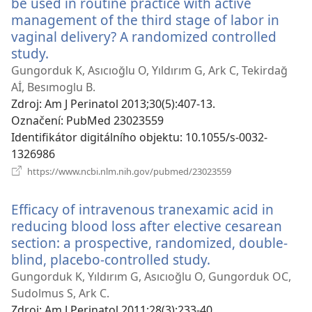
be used in routine practice with active
management of the third stage of labor in
vaginal delivery? A randomized controlled
study.
(otevřeno
nové
Gungorduk K, Asıcıoğlu O, Yıldırım G, Ark C, Tekirdağ
okno)
Aİ, Besımoglu B.
Zdroj
‎: Am J Perinatol 2013;30(5):407-13.
Označení
‎: PubMed 23023559
Identifikátor digitálního objektu
‎: 10.1055/s-0032-
1326986
(otevřeno
https://www.ncbi.nlm.nih.gov/pubmed/23023559
nové
okno)
Efficacy of intravenous tranexamic acid in
reducing blood loss after elective cesarean
section: a prospective, randomized, double-
blind, placebo-controlled study.
(otevřeno
nové
Gungorduk K, Yıldırım G, Asıcıoğlu O, Gungorduk OC,
okno)
Sudolmus S, Ark C.
Zdroj
‎: Am J Perinatol 2011;28(3):233-40.