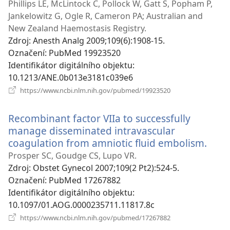
nové
Phillips LE, McLintock C, Pollock W, Gatt S, Popham P,
okno)
Jankelowitz G, Ogle R, Cameron PA; Australian and
New Zealand Haemostasis Registry.
Zdroj
‎: Anesth Analg 2009;109(6):1908-15.
Označení
‎: PubMed 19923520
Identifikátor digitálního objektu
‎:
10.1213/ANE.0b013e3181c039e6
(otevřeno
https://www.ncbi.nlm.nih.gov/pubmed/19923520
nové
okno)
Recombinant factor VIIa to successfully
manage disseminated intravascular
coagulation from amniotic fluid embolism.
(ote
nové
Prosper SC, Goudge CS, Lupo VR.
okno
Zdroj
‎: Obstet Gynecol 2007;109(2 Pt2):524-5.
Označení
‎: PubMed 17267882
Identifikátor digitálního objektu
‎:
10.1097/01.AOG.0000235711.11817.8c
(otevřeno
https://www.ncbi.nlm.nih.gov/pubmed/17267882
nové