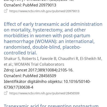
Označení
‎: PubMed 20979013
(otevřeno
https://www.ncbi.nlm.nih.gov/pubmed/20979013
nové
okno)
Effect of early tranexamic acid administration
on mortality, hysterectomy, and other
morbidities in women with post-partum
haemorrhage (WOMAN): an international,
randomised, double-blind, placebo-
controlled trial.
(otevřeno
nové
Shakur S, Roberts I, Fawole B, Chaudhri R, El-Sheikh M,
okno)
et al.; WOMAN Trial Collaborators
Zdroj
‎: Lancet 2017;389(10084):2105-16.
Označení
‎: PubMed 28456509
Identifikátor digitálního objektu
‎: 10.1016/S0140-
6736(17)30638-4
(otevřeno
https://www.ncbi.nlm.nih.gov/pubmed/28456509
nové
okno)
Tranexamic acid for preventing postpartum