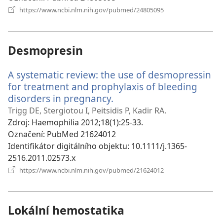
(otevřeno
https://www.ncbi.nlm.nih.gov/pubmed/24805095
nové
okno)
Desmopresin
A systematic review: the use of desmopressin
for treatment and prophylaxis of bleeding
disorders in pregnancy.
(otevřeno
nové
Trigg DE, Stergiotou I, Peitsidis P, Kadir RA.
okno)
Zdroj
‎: Haemophilia 2012;18(1):25-33.
Označení
‎: PubMed 21624012
Identifikátor digitálního objektu
‎: 10.1111/j.1365-
2516.2011.02573.x
(otevřeno
https://www.ncbi.nlm.nih.gov/pubmed/21624012
nové
okno)
Lokální hemostatika