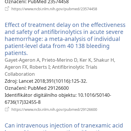
Označení
‎: PubMed 23574458
(otevřeno
https://www.ncbi.nlm.nih.gov/pubmed/23574458
nové
okno)
Effect of treatment delay on the effectiveness
and safety of antifibrinolytics in acute severe
haemorrhage: a meta-analysis of individual
patient-level data from 40 138 bleeding
patients.
(otevřeno
nové
Gayet-Ageron A, Prieto-Merino D, Ker K, Shakur H,
okno)
Ageron FX, Roberts I; Antifibrinolytic Trials
Collaboration
Zdroj
‎: Lancet 2018;391(10116):125-32.
Označení
‎: PubMed 29126600
Identifikátor digitálního objektu
‎: 10.1016/S0140-
6736(17)32455-8
(otevřeno
https://www.ncbi.nlm.nih.gov/pubmed/29126600
nové
okno)
Can intravenous injection of tranexamic acid