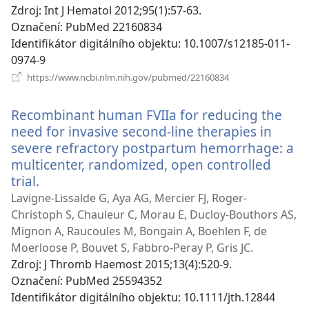
Zdroj
‎: Int J Hematol 2012;95(1):57-63.
Označení
‎: PubMed 22160834
Identifikátor digitálního objektu
‎: 10.1007/s12185-011-
0974-9
(otevřeno
https://www.ncbi.nlm.nih.gov/pubmed/22160834
nové
okno)
Recombinant human FVIIa for reducing the
need for invasive second-line therapies in
severe refractory postpartum hemorrhage: a
multicenter, randomized, open controlled
trial.
(otevřeno
nové
Lavigne-Lissalde G, Aya AG, Mercier FJ, Roger-
okno)
Christoph S, Chauleur C, Morau E, Ducloy-Bouthors AS,
Mignon A, Raucoules M, Bongain A, Boehlen F, de
Moerloose P, Bouvet S, Fabbro-Peray P, Gris JC.
Zdroj
‎: J Thromb Haemost 2015;13(4):520-9.
Označení
‎: PubMed 25594352
Identifikátor digitálního objektu
‎: 10.1111/jth.12844