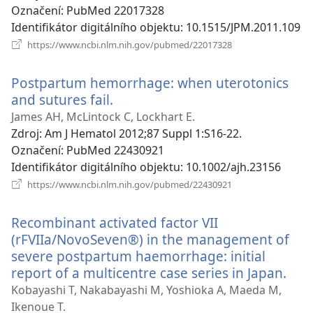
Označení
‎: PubMed 22017328
Identifikátor digitálního objektu
‎: 10.1515/JPM.2011.109
(otevřeno
https://www.ncbi.nlm.nih.gov/pubmed/22017328
nové
okno)
Postpartum hemorrhage: when uterotonics
and sutures fail.
(otevřeno
nové
James AH, McLintock C, Lockhart E.
okno)
Zdroj
‎: Am J Hematol 2012;87 Suppl 1:S16-22.
Označení
‎: PubMed 22430921
Identifikátor digitálního objektu
‎: 10.1002/ajh.23156
(otevřeno
https://www.ncbi.nlm.nih.gov/pubmed/22430921
nové
okno)
Recombinant activated factor VII
(rFVIIa/NovoSeven®) in the management of
severe postpartum haemorrhage: initial
report of a multicentre case series in Japan.
(ot
nov
Kobayashi T, Nakabayashi M, Yoshioka A, Maeda M,
okn
Ikenoue T.