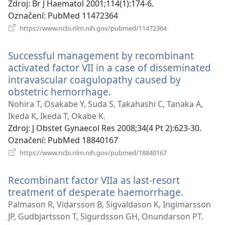
Zdroj
‎: Br J Haematol 2001;114(1):174-6.
Označení
‎: PubMed 11472364
(otevřeno
https://www.ncbi.nlm.nih.gov/pubmed/11472364
nové
okno)
Successful management by recombinant
activated factor VII in a case of disseminated
intravascular coagulopathy caused by
obstetric hemorrhage.
(otevřeno
nové
Nohira T, Osakabe Y, Suda S, Takahashi C, Tanaka A,
okno)
Ikeda K, Ikeda T, Okabe K.
Zdroj
‎: J Obstet Gynaecol Res 2008;34(4 Pt 2):623-30.
Označení
‎: PubMed 18840167
(otevřeno
https://www.ncbi.nlm.nih.gov/pubmed/18840167
nové
okno)
Recombinant factor VIIa as last-resort
treatment of desperate haemorrhage.
(otevřen
nové
Palmason R, Vidarsson B, Sigvaldason K, Ingimarsson
okno)
JP, Gudbjartsson T, Sigurdsson GH, Onundarson PT.