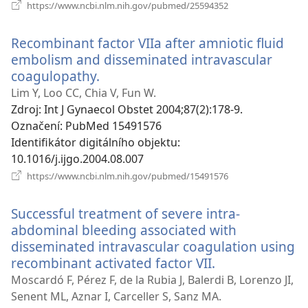
(otevřeno
https://www.ncbi.nlm.nih.gov/pubmed/25594352
nové
okno)
Recombinant factor VIIa after amniotic fluid
embolism and disseminated intravascular
coagulopathy.
(otevřeno
nové
Lim Y, Loo CC, Chia V, Fun W.
okno)
Zdroj
‎: Int J Gynaecol Obstet 2004;87(2):178-9.
Označení
‎: PubMed 15491576
Identifikátor digitálního objektu
‎:
10.1016/j.ijgo.2004.08.007
(otevřeno
https://www.ncbi.nlm.nih.gov/pubmed/15491576
nové
okno)
Successful treatment of severe intra-
abdominal bleeding associated with
disseminated intravascular coagulation using
recombinant activated factor VII.
(otevřeno
nové
Moscardó F, Pérez F, de la Rubia J, Balerdi B, Lorenzo JI,
okno)
Senent ML, Aznar I, Carceller S, Sanz MA.