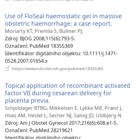
nové
okno)
Use of FloSeal haemostatic gel in massive
obstetric haemorrhage: a case report.
(otevřen
nové
Moriarty KT, Premila S, Bulmer PJ.
okno)
Zdroj
‎: BJOG 2008;115(6):793-5.
Označení
‎: PubMed 18355369
Identifikátor digitálního objektu
‎: 10.1111/j.1471-
0528.2007.01654.x
(otevřeno
https://www.ncbi.nlm.nih.gov/pubmed/18355369
nové
okno)
Topical application of recombinant activated
factor VII during cesarean delivery for
placenta previa.
(otevřeno
nové
Schjoldager BTBG, Mikkelsen E, Lykke MR, Præst J,
okno)
Hvas AM, Heslet L, Secher NJ, Salvig JD, Uldbjerg N
Zdroj
‎: Am J Obstet Gynecol 2017;216(6):608.e1-5.
Označení
‎: PubMed 28219621
Identifikátor digitálního objektu
‎: