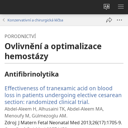
Změnit
ZO
jazyk
NA
Konzervativní a chirurgická léčba
stránek
PORODNICTVÍ
Ovlivnění a optimalizace
hemostázy
Antifibrinolytika
Effectiveness of tranexamic acid on blood
loss in patients undergoing elective cesarean
section: randomized clinical trial.
(otevřeno
nové
Abdel-Aleem H, Alhusaini TK, Abdel-Aleem MA,
okno)
Menoufy M, Gülmezoglu AM.
Zdroj
‎: J Matern Fetal Neonatal Med 2013;26(17):1705-9.