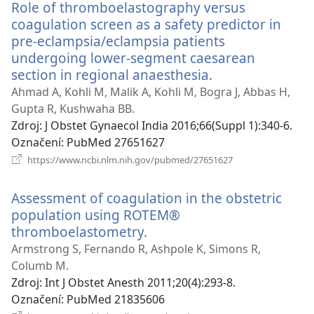
Role of thromboelastography versus
coagulation screen as a safety predictor in
pre-eclampsia/eclampsia patients
undergoing lower-segment caesarean
section in regional anaesthesia.
(otevřeno
nové
Ahmad A, Kohli M, Malik A, Kohli M, Bogra J, Abbas H,
okno)
Gupta R, Kushwaha BB.
Zdroj
‎: J Obstet Gynaecol India 2016;66(Suppl 1):340-6.
Označení
‎: PubMed 27651627
(otevřeno
https://www.ncbi.nlm.nih.gov/pubmed/27651627
nové
okno)
Assessment of coagulation in the obstetric
population using ROTEM®
thromboelastometry.
(otevřeno
nové
Armstrong S, Fernando R, Ashpole K, Simons R,
okno)
Columb M.
Zdroj
‎: Int J Obstet Anesth 2011;20(4):293-8.
Označení
‎: PubMed 21835606
(otevřeno