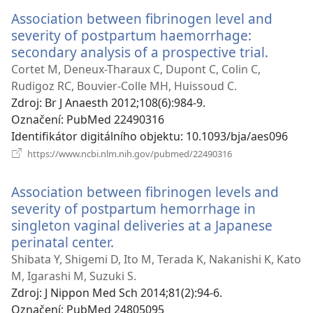
okno)
Association between fibrinogen level and
severity of postpartum haemorrhage:
secondary analysis of a prospective trial.
(otevř
nové
Cortet M, Deneux-Tharaux C, Dupont C, Colin C,
okno)
Rudigoz RC, Bouvier-Colle MH, Huissoud C.
Zdroj
‎: Br J Anaesth 2012;108(6):984-9.
Označení
‎: PubMed 22490316
Identifikátor digitálního objektu
‎: 10.1093/bja/aes096
(otevřeno
https://www.ncbi.nlm.nih.gov/pubmed/22490316
nové
okno)
Association between fibrinogen levels and
severity of postpartum hemorrhage in
singleton vaginal deliveries at a Japanese
perinatal center.
(otevřeno
nové
Shibata Y, Shigemi D, Ito M, Terada K, Nakanishi K, Kato
okno)
M, Igarashi M, Suzuki S.
Zdroj
‎: J Nippon Med Sch 2014;81(2):94-6.
Označení
‎: PubMed 24805095