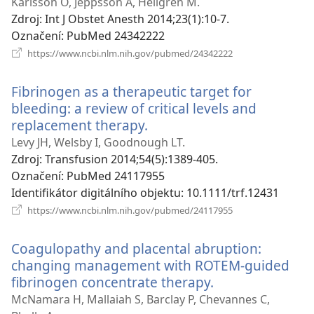
nové
Karlsson O, Jeppsson A, Hellgren M.
okno)
Zdroj
‎: Int J Obstet Anesth 2014;23(1):10-7.
Označení
‎: PubMed 24342222
(otevřeno
https://www.ncbi.nlm.nih.gov/pubmed/24342222
nové
okno)
Fibrinogen as a therapeutic target for
bleeding: a review of critical levels and
replacement therapy.
(otevřeno
nové
Levy JH, Welsby I, Goodnough LT.
okno)
Zdroj
‎: Transfusion 2014;54(5):1389-405.
Označení
‎: PubMed 24117955
Identifikátor digitálního objektu
‎: 10.1111/trf.12431
(otevřeno
https://www.ncbi.nlm.nih.gov/pubmed/24117955
nové
okno)
Coagulopathy and placental abruption:
changing management with ROTEM-guided
fibrinogen concentrate therapy.
(otevřeno
nové
McNamara H, Mallaiah S, Barclay P, Chevannes C,