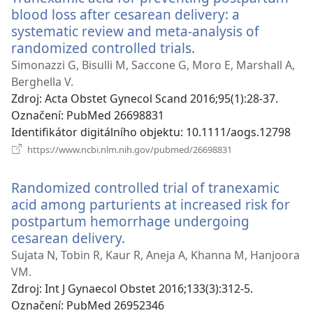
blood loss after cesarean delivery: a
systematic review and meta-analysis of
randomized controlled trials.
(otevřeno
nové
Simonazzi G, Bisulli M, Saccone G, Moro E, Marshall A,
okno)
Berghella V.
Zdroj
‎: Acta Obstet Gynecol Scand 2016;95(1):28-37.
Označení
‎: PubMed 26698831
Identifikátor digitálního objektu
‎: 10.1111/aogs.12798
(otevřeno
https://www.ncbi.nlm.nih.gov/pubmed/26698831
nové
okno)
Randomized controlled trial of tranexamic
acid among parturients at increased risk for
postpartum hemorrhage undergoing
cesarean delivery.
(otevřeno
nové
Sujata N, Tobin R, Kaur R, Aneja A, Khanna M, Hanjoora
okno)
VM.
Zdroj
‎: Int J Gynaecol Obstet 2016;133(3):312-5.
Označení
‎: PubMed 26952346