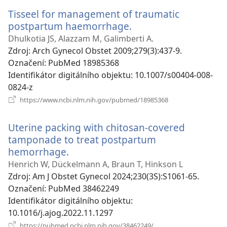
Tisseel for management of traumatic
postpartum haemorrhage.
(otevřeno
nové
Dhulkotia JS, Alazzam M, Galimberti A.
okno)
Zdroj
‎: Arch Gynecol Obstet 2009;279(3):437-9.
Označení
‎: PubMed 18985368
Identifikátor digitálního objektu
‎: 10.1007/s00404-008-
0824-z
(otevřeno
https://www.ncbi.nlm.nih.gov/pubmed/18985368
nové
okno)
Uterine packing with chitosan-covered
tamponade to treat postpartum
hemorrhage.
(otevřeno
nové
Henrich W, Dückelmann A, Braun T, Hinkson L
okno)
Zdroj
‎: Am J Obstet Gynecol 2024;230(3S):S1061-65.
Označení
‎: PubMed 38462249
Identifikátor digitálního objektu
‎:
10.1016/j.ajog.2022.11.1297
(otevřeno
https://pubmed.ncbi.nlm.nih.gov/38462249/