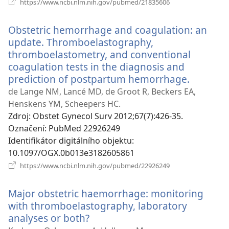
https://www.ncbi.nlm.nih.gov/pubmed/21835606
nové
okno)
Obstetric hemorrhage and coagulation: an
update. Thromboelastography,
thromboelastometry, and conventional
coagulation tests in the diagnosis and
prediction of postpartum hemorrhage.
(otevře
nové
de Lange NM, Lancé MD, de Groot R, Beckers EA,
okno)
Henskens YM, Scheepers HC.
Zdroj
‎: Obstet Gynecol Surv 2012;67(7):426-35.
Označení
‎: PubMed 22926249
Identifikátor digitálního objektu
‎:
10.1097/OGX.0b013e3182605861
(otevřeno
https://www.ncbi.nlm.nih.gov/pubmed/22926249
nové
okno)
Major obstetric haemorrhage: monitoring
with thromboelastography, laboratory
analyses or both?
(otevřeno