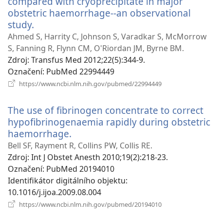
compared with cryoprecipitate in major
obstetric haemorrhage--an observational
study.
(otevřeno
nové
Ahmed S, Harrity C, Johnson S, Varadkar S, McMorrow
okno)
S, Fanning R, Flynn CM, O'Riordan JM, Byrne BM.
Zdroj
‎: Transfus Med 2012;22(5):344-9.
Označení
‎: PubMed 22994449
(otevřeno
https://www.ncbi.nlm.nih.gov/pubmed/22994449
nové
okno)
The use of fibrinogen concentrate to correct
hypofibrinogenaemia rapidly during obstetric
haemorrhage.
(otevřeno
nové
Bell SF, Rayment R, Collins PW, Collis RE.
okno)
Zdroj
‎: Int J Obstet Anesth 2010;19(2):218-23.
Označení
‎: PubMed 20194010
Identifikátor digitálního objektu
‎:
10.1016/j.ijoa.2009.08.004
(otevřeno
https://www.ncbi.nlm.nih.gov/pubmed/20194010
nové