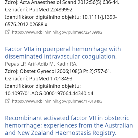
Zdroj
‎: Acta Anaesthesiol Scand 2012;56(5):636-44.
Označení
‎: PubMed 22489992
Identifikátor digitálního objektu
‎: 10.1111/j.1399-
6576.2012.02688.x
(otevřeno
https://www.ncbi.nlm.nih.gov/pubmed/22489992
nové
okno)
Factor VIIa in puerperal hemorrhage with
disseminated intravascular coagulation.
(otevř
nové
Pepas LP, Arif-Adib M, Kadir RA.
okno)
Zdroj
‎: Obstet Gynecol 2006;108(3 Pt 2):757-61.
Označení
‎: PubMed 17018493
Identifikátor digitálního objektu
‎:
10.1097/01.AOG.0000197064.44340.d4
(otevřeno
https://www.ncbi.nlm.nih.gov/pubmed/17018493
nové
okno)
Recombinant activated factor VII in obstetric
hemorrhage: experiences from the Australian
and New Zealand Haemostasis Registry.
(otevře