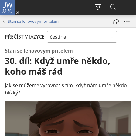
JW.ORG
Přihlásit
se
Změnit
Hledat
ZO
(otevřeno
jazyk
na
NA
Staň se Jehovovým přítelem
nové
stránek
JW.ORG
okno)
PŘEČÍST V JAZYCE
Staň se Jehovovým přítelem
30. díl: Když umře někdo,
koho máš rád
Jak se můžeme vyrovnat s tím, když nám umře někdo
blízký?