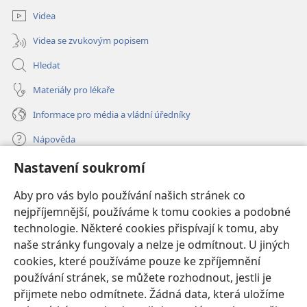
Videa
Videa se zvukovým popisem
Hledat
Materiály pro lékaře
Informace pro média a vládní úředníky
Nápověda
Nastavení soukromí
Dary
(otevřeno
nové
Aby pro vás bylo používání našich stránek co
okno)
nejpříjemnější, používáme k tomu cookies a podobné
ONLINE KNIHOVNA Strážné věže
(otevřeno
technologie. Některé cookies přispívají k tomu, aby
nové
®
JW Hub
naše stránky fungovaly a nelze je odmítnout. U jiných
okno)
(otevřeno
cookies, které používáme pouze ke zpříjemnění
nové
®
JW Library
okno)
používání stránek, se můžete rozhodnout, jestli je
přijmete nebo odmítnete. Žádná data, která uložíme
Watchtower Library