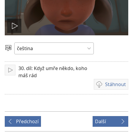
Přehrát
video
Vyberte
jazyk
30. díl: Když umře někdo, koho
Přehrát
máš rád
Stáhnout
Formáty
videonahrávek
ke
stažení
Předchozí
Další