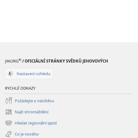
®
JW.ORG
/ OFICIÁLNÍ STRÁNKY SVĚDKŮ JEHOVOVÝCH
Nastavení vzhledu
RYCHLÉ ODKAZY
Požádejte o návštěvu
Najít shromáždění
(otevřeno
nové
Hledat regionální sjezd
(otevřeno
okno)
nové
Co je nového
okno)