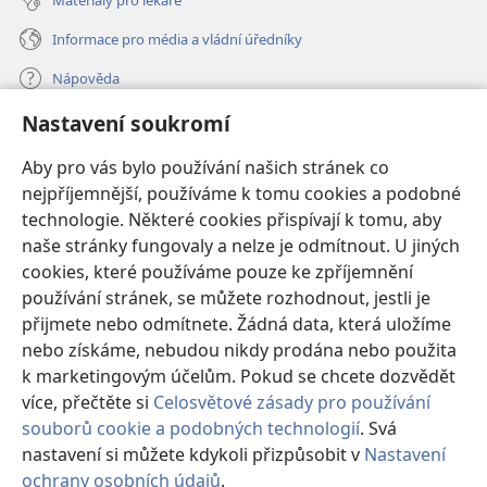
Informace pro média a vládní úředníky
Nápověda
Nastavení soukromí
Dary
(otevřeno
nové
Aby pro vás bylo používání našich stránek co
okno)
nejpříjemnější, používáme k tomu cookies a podobné
ONLINE KNIHOVNA Strážné věže
(otevřeno
technologie. Některé cookies přispívají k tomu, aby
nové
®
JW Hub
naše stránky fungovaly a nelze je odmítnout. U jiných
okno)
(otevřeno
cookies, které používáme pouze ke zpříjemnění
nové
®
JW Library
okno)
používání stránek, se můžete rozhodnout, jestli je
přijmete nebo odmítnete. Žádná data, která uložíme
Watchtower Library
nebo získáme, nebudou nikdy prodána nebo použita
k marketingovým účelům. Pokud se chcete dozvědět
více, přečtěte si
Celosvětové zásady pro používání
souborů cookie a podobných technologií
. Svá
Copyright
© 2026 Watch Tower Bible and Tract Society of Pennsylvania.
nastavení si můžete kdykoli přizpůsobit v
Nastavení
PODMÍNKY POUŽITÍ
|
OCHRANA SOUKROMÍ
|
NASTAVENÍ
ochrany osobních údajů
.