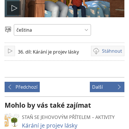
Přehrát
video
Vyberte
jazyk
Stáhnout
36. díl: Kárání je projev lásky
Přehrát
Formáty
videonahrávek
ke
stažení
Předchozí
Další
Mohlo by vás také zajímat
STAŇ SE JEHOVOVÝM PŘÍTELEM – AKTIVITY
Kárání je projev lásky