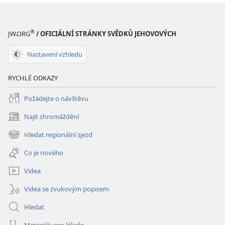
®
JW.ORG
/ OFICIÁLNÍ STRÁNKY SVĚDKŮ JEHOVOVÝCH
Nastavení vzhledu
RYCHLÉ ODKAZY
Požádejte o návštěvu
Najít shromáždění
(otevřeno
nové
Hledat regionální sjezd
(otevřeno
okno)
nové
Co je nového
okno)
Videa
Videa se zvukovým popisem
Hledat
Materiály pro lékaře