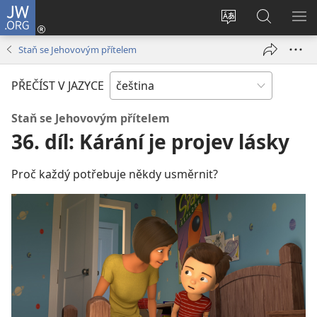
JW.ORG
Přihlásit
se
Změnit
Hledat
ZO
(otevřeno
jazyk
na
NA
Staň se Jehovovým přítelem
nové
stránek
JW.ORG
okno)
PŘEČÍST V JAZYCE
Staň se Jehovovým přítelem
36. díl: Kárání je projev lásky
Proč každý potřebuje někdy usměrnit?