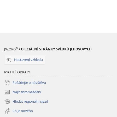
®
JW.ORG
/ OFICIÁLNÍ STRÁNKY SVĚDKŮ JEHOVOVÝCH
Nastavení vzhledu
RYCHLÉ ODKAZY
Požádejte o návštěvu
Najít shromáždění
(otevřeno
nové
Hledat regionální sjezd
(otevřeno
okno)
nové
Co je nového
okno)