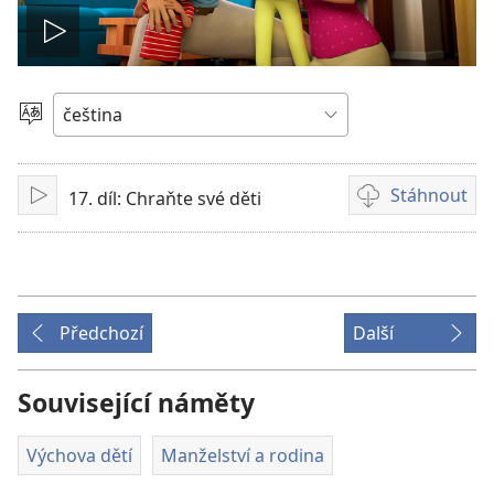
Přehrát
video
Vyberte
jazyk
Stáhnout
17. díl: Chraňte své děti
Přehrát
Formáty
videonahrávek
ke
stažení
Předchozí
Další
Související náměty
Výchova dětí
Manželství a rodina