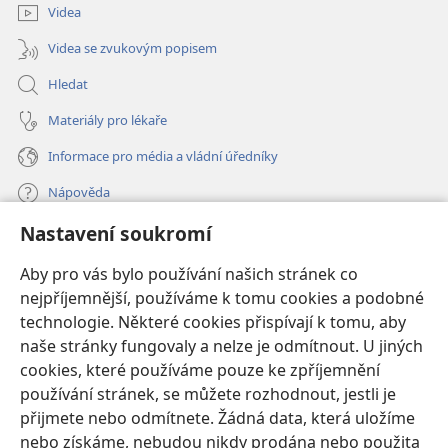
Videa
Videa se zvukovým popisem
Hledat
Materiály pro lékaře
Informace pro média a vládní úředníky
Nápověda
Nastavení soukromí
Dary
(otevřeno
nové
Aby pro vás bylo používání našich stránek co
okno)
nejpříjemnější, používáme k tomu cookies a podobné
ONLINE KNIHOVNA Strážné věže
(otevřeno
technologie. Některé cookies přispívají k tomu, aby
nové
®
JW Hub
naše stránky fungovaly a nelze je odmítnout. U jiných
okno)
(otevřeno
cookies, které používáme pouze ke zpříjemnění
nové
®
JW Library
okno)
používání stránek, se můžete rozhodnout, jestli je
přijmete nebo odmítnete. Žádná data, která uložíme
Watchtower Library
nebo získáme, nebudou nikdy prodána nebo použita