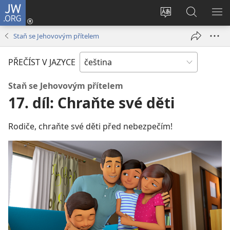
JW.ORG
Přihlásit
se
Změnit
Hledat
ZO
(otevřeno
jazyk
na
NA
Staň se Jehovovým přítelem
nové
stránek
JW.ORG
okno)
PŘEČÍST V JAZYCE
Staň se Jehovovým přítelem
17. díl: Chraňte své děti
Rodiče, chraňte své děti před nebezpečím!