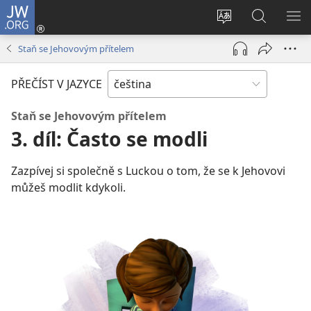
JW.ORG
Přihlásit
se
Změnit
Hledat
ZO
(otevřeno
jazyk
na
NA
Staň se Jehovovým přítelem
nové
stránek
JW.ORG
okno)
PŘEČÍST V JAZYCE
Staň se Jehovovým přítelem
3. díl: Často se modli
Zazpívej si společně s Luckou o tom, že se k Jehovovi
můžeš modlit kdykoli.