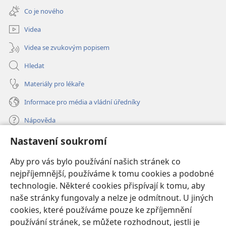
nové
Co je nového
okno)
Videa
Videa se zvukovým popisem
Hledat
Materiály pro lékaře
Informace pro média a vládní úředníky
Nápověda
Nastavení soukromí
Dary
(otevřeno
nové
Aby pro vás bylo používání našich stránek co
okno)
nejpříjemnější, používáme k tomu cookies a podobné
ONLINE KNIHOVNA Strážné věže
(otevřeno
technologie. Některé cookies přispívají k tomu, aby
nové
®
JW Hub
naše stránky fungovaly a nelze je odmítnout. U jiných
okno)
(otevřeno
cookies, které používáme pouze ke zpříjemnění
nové
®
JW Library
okno)
používání stránek, se můžete rozhodnout, jestli je