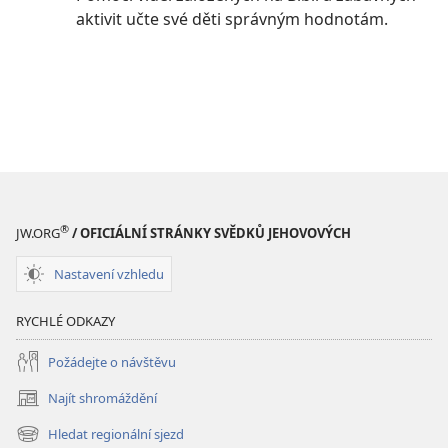
aktivit učte své děti správným hodnotám.
®
JW.ORG
/ OFICIÁLNÍ STRÁNKY SVĚDKŮ JEHOVOVÝCH
Nastavení vzhledu
RYCHLÉ ODKAZY
Požádejte o návštěvu
Najít shromáždění
(otevřeno
nové
Hledat regionální sjezd
(otevřeno
okno)