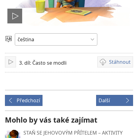
Přehrát
video
Vyberte
jazyk
Stáhnout
3. díl: Často se modli
Přehrát
Formáty
videonahrávek
ke
stažení
Předchozí
Další
Mohlo by vás také zajímat
STAŇ SE JEHOVOVÝM PŘÍTELEM – AKTIVITY