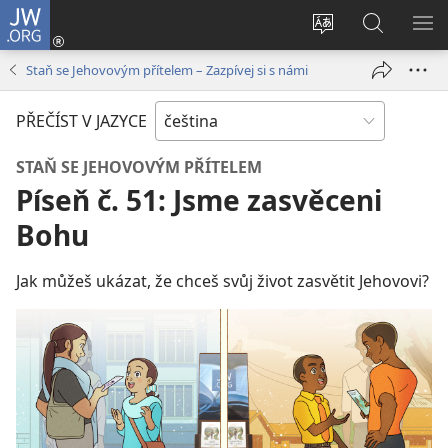
JW.ORG
Přihlásit
se
Změnit
Hledat
ZO
(otevřeno
jazyk
na
NA
Staň se Jehovovým přítelem – Zazpívej si s námi
nové
stránek
JW.ORG
okno)
PŘEČÍST V JAZYCE
STAŇ SE JEHOVOVÝM PŘÍTELEM
Píseň č. 51: Jsme zasvěceni
Bohu
Jak můžeš ukázat, že chceš svůj život zasvětit Jehovovi?