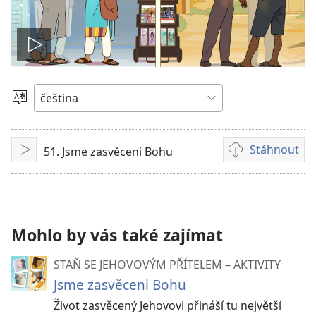
Přehrát
video
Vyberte
jazyk
Stáhnout
51. Jsme zasvěceni Bohu
Přehrát
Formáty
videonahrávek
ke
stažení
Mohlo by vás také zajímat
STAŇ SE JEHOVOVÝM PŘÍTELEM – AKTIVITY
Jsme zasvěceni Bohu
Život zasvěcený Jehovovi přináší tu největší