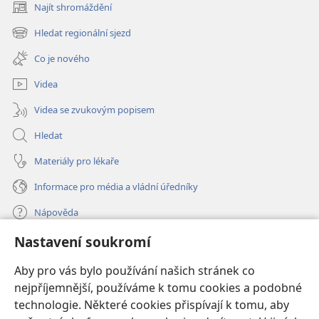
Najít shromáždění
(otevřeno
nové
Hledat regionální sjezd
(otevřeno
okno)
nové
Co je nového
okno)
Videa
Videa se zvukovým popisem
Hledat
Materiály pro lékaře
Informace pro média a vládní úředníky
Nápověda
Nastavení soukromí
Dary
(otevřeno
nové
Aby pro vás bylo používání našich stránek co
okno)
nejpříjemnější, používáme k tomu cookies a podobné
ONLINE KNIHOVNA Strážné věže
(otevřeno
technologie. Některé cookies přispívají k tomu, aby
nové
®