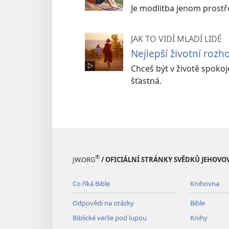
Je modlitba jenom prostřed
JAK TO VIDÍ MLADÍ LIDÉ
Nejlepší životní rozh
Chceš být v životě spokoj
šťastná.
®
JW.ORG
/ OFICIÁLNÍ STRÁNKY SVĚDKŮ JEHOVO
Co říká Bible
Knihovna
Odpovědi na otázky
Bible
Biblické verše pod lupou
Knihy