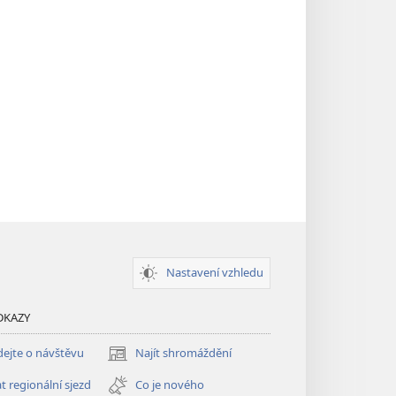
Nastavení vzhledu
DKAZY
ejte o návštěvu
Najít shromáždění
(otevřeno
nové
t regionální sjezd
Co je nového
okno)