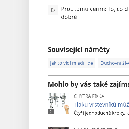
Proč tomu věřím: To, co c
Přehrát
dobré
Související náměty
Jak to vidí mladí lidé
Duchovní živ
Mohlo by vás také zajím
CHYTRÁ FIXKA
Tlaku vrstevníků můž
Čtyři jednoduché kroky, 