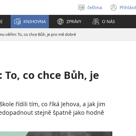
čeština
Přihlási
Vybrat
(ote
jazyk
nové
LE
KNIHOVNA
ZPRÁVY
O NÁS
okno
mu věřím: To, co chce Bůh, je pro mě dobré
 To, co chce Bůh, je
kole řídili tím, co říká Jehova, a jak jim
 nedopadnout stejně špatně jako hodně