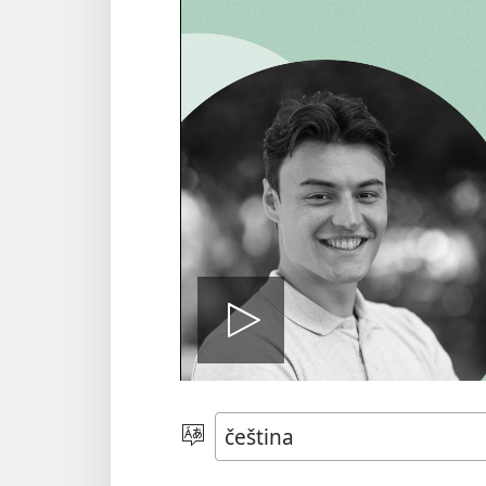
Přehrát
video
Vyberte
jazyk