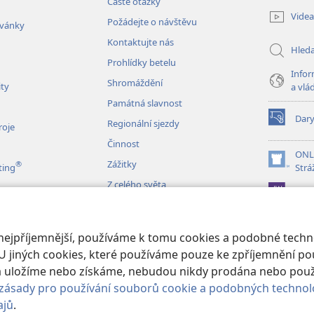
Časté otázky
nové
Videa
Požádejte o návštěvu
okno)
zvánky
Kontaktujte nás
Hled
Prohlídky betelu
Infor
Shromáždění
ity
a vlá
Památná slavnost
Dar
Regionální sjezdy
(otevřeno
roje
nové
Činnost
okno)
ONL
Zážitky
®
(otevřeno
ting
Strá
nové
Z celého světa
JW L
okno)
izace
 nejpříjemnější, používáme k tomu cookies a podobné techno
é čtení Bible
U jiných cookies, které používáme pouze ke zpříjemnění pou
erá uložíme nebo získáme, nebudou nikdy prodána nebo pou
zásady pro používání souborů cookie a podobných technol
ajů
.
 and Tract Society of Pennsylvania.
PODMÍNKY POUŽITÍ
|
OCHRANA SO