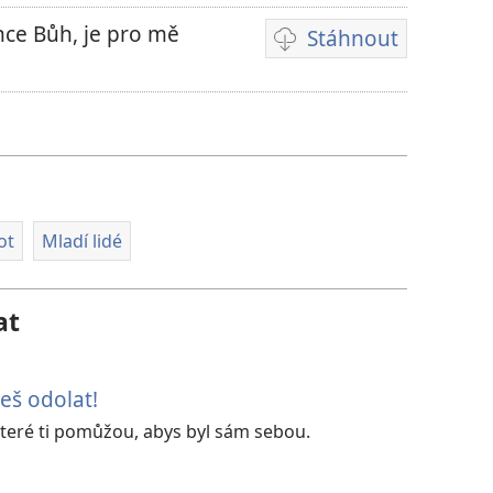
hce Bůh, je pro mě
Stáhnout
Formáty
videonahrávek
ke
stažení
ot
Mladí lidé
at
eš odolat!
které ti pomůžou, abys byl sám sebou.