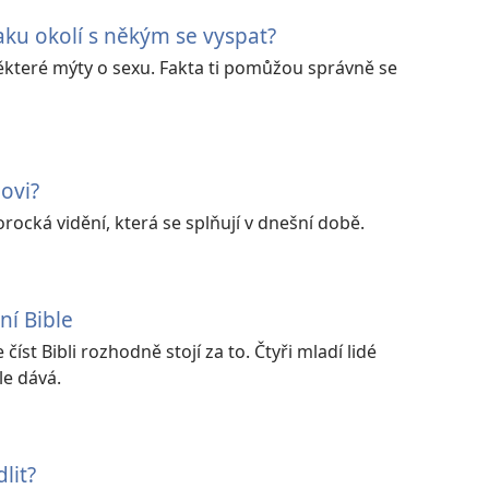
aku okolí s někým se vyspat?
ěkteré mýty o sexu. Fakta ti pomůžou správně se
lovi?
rocká vidění, která se splňují v dnešní době.
ní Bible
číst Bibli rozhodně stojí za to. Čtyři mladí lidé
ble dává.
lit?