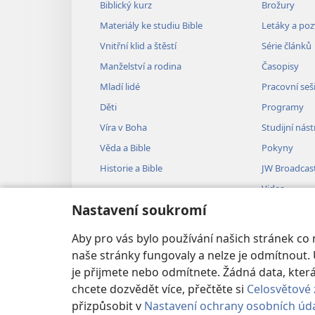
Biblický kurz
Brožury
Materiály ke studiu Bible
Letáky a po
Vnitřní klid a štěstí
Série článků
Manželství a rodina
Časopisy
Mladí lidé
Pracovní seš
Děti
Programy
Víra v Boha
Studijní nást
Věda a Bible
Pokyny
Historie a Bible
JW Broadcas
Videa
Nastavení soukromí
Hudba
Audiodramat
Aby pro vás bylo používání našich stránek co
Dramatizovan
naše stránky fungovaly a nelze je odmítnout. 
je přijmete nebo odmítnete. Žádná data, kt
chcete dozvědět více, přečtěte si
Celosvětové 
přizpůsobit v
Nastavení ochrany osobních úd
Copyright
© 2026 Watch Tower Bible