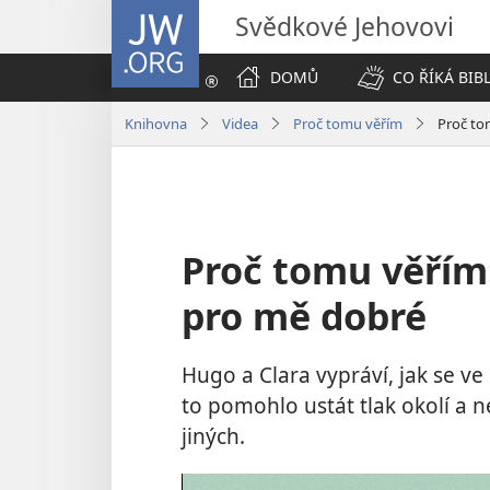
JW.ORG
Svědkové Jehovovi
DOMŮ
CO ŘÍKÁ BIB
Knihovna
Videa
Proč tomu věřím
Proč to
Proč tomu věřím:
pro mě dobré
Hugo a Clara vypráví, jak se ve š
to pomohlo ustát tlak okolí a
jiných.