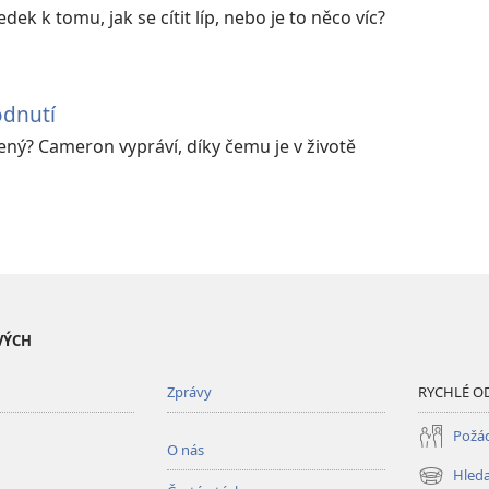
ek k tomu, jak se cítit líp, nebo je to něco víc?
odnutí
ený? Cameron vypráví, díky čemu je v životě
VÝCH
Zprávy
RYCHLÉ O
Požád
O nás
Hleda
(otevřeno