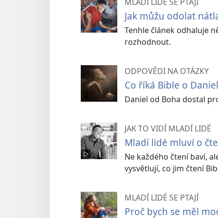
MLADÍ LIDÉ SE PTAJÍ
Jak můžu odolat nátl
Tenhle článek odhaluje n
rozhodnout.
ODPOVĚDI NA OTÁZKY
Co říká Bible o Danie
Daniel od Boha dostal pro
JAK TO VIDÍ MLADÍ LIDÉ
Mladí lidé mluví o čte
Ne každého čtení baví, ale 
vysvětlují, co jim čtení Bi
MLADÍ LIDÉ SE PTAJÍ
Proč bych se měl mod