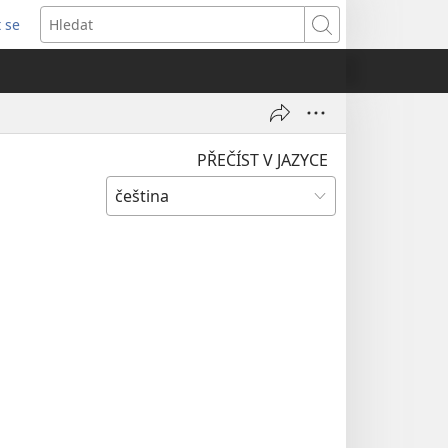
t se
vřeno
Hledat
)
PŘEČÍST V JAZYCE