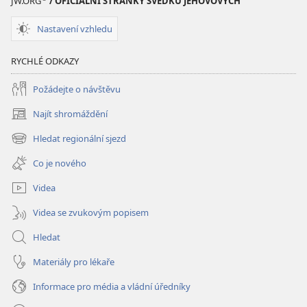
JW.ORG
/ OFICIÁLNÍ STRÁNKY SVĚDKŮ JEHOVOVÝCH
Nastavení vzhledu
RYCHLÉ ODKAZY
Požádejte o návštěvu
Najít shromáždění
(otevřeno
nové
Hledat regionální sjezd
(otevřeno
okno)
nové
Co je nového
okno)
Videa
Videa se zvukovým popisem
Hledat
Materiály pro lékaře
Informace pro média a vládní úředníky