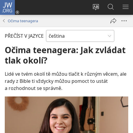
JW.ORG
Přihlásit
se
Změnit
Hledat
ZO
(otevřeno
jazyk
na
NA
Očima teenagera
nové
stránek
JW.ORG
okno)
PŘEČÍST V JAZYCE
Očima teenagera: Jak zvládat
tlak okolí?
Lidé ve tvém okolí tě můžou tlačit k různým věcem, ale
rady z Bible ti vždycky můžou pomoct to ustát
a rozhodnout se správně.