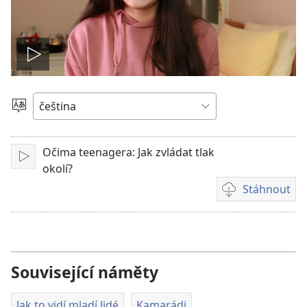
Přehrát
video
Vyberte
jazyk
Očima teenagera: Jak zvládat tlak
Přehrát
okolí?
Stáhnout
Formáty
videonahrávek
ke
stažení
Související náměty
Jak to vidí mladí lidé
Kamarádi