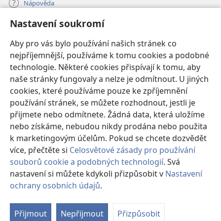
Nápověda
Nastavení soukromí
Dary
(otevřeno
nové
Aby pro vás bylo používání našich stránek co
okno)
nejpříjemnější, používáme k tomu cookies a podobné
ONLINE KNIHOVNA Strážné věže
(otevřeno
technologie. Některé cookies přispívají k tomu, aby
nové
®
JW Hub
naše stránky fungovaly a nelze je odmítnout. U jiných
okno)
(otevřeno
cookies, které používáme pouze ke zpříjemnění
nové
®
JW Library
okno)
používání stránek, se můžete rozhodnout, jestli je
přijmete nebo odmítnete. Žádná data, která uložíme
Watchtower Library
nebo získáme, nebudou nikdy prodána nebo použita
k marketingovým účelům. Pokud se chcete dozvědět
více, přečtěte si
Celosvětové zásady pro používání
souborů cookie a podobných technologií
. Svá
Copyright
© 2026 Watch Tower Bible and Tract Society of Pennsylvania.
nastavení si můžete kdykoli přizpůsobit v
Nastavení
PODMÍNKY POUŽITÍ
|
OCHRANA SOUKROMÍ
|
NASTAVENÍ
ochrany osobních údajů
.
SOUKROMÍ
Přijmout
Nepřijmout
Přizpůsobit