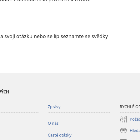
u
na svoji otázku nebo se líp seznamte se svědky
VÝCH
Zprávy
RYCHLÉ O
Požád
O nás
Hleda
(otevřeno
Časté otázky
nové