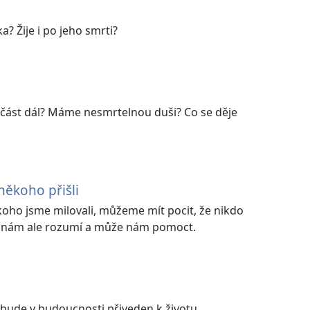
a? Žije i po jeho smrti?
e část dál? Máme nesmrtelnou duši? Co se děje
někoho přišli
ho jsme milovali, můžeme mít pocit, že nikdo
h nám ale rozumí a může nám pomoct.
bude v budoucnosti přiveden k životu.