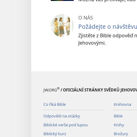
O NÁS
Požádejte o návštěv
Zjistěte z Bible odpověď 
Jehovovými.
®
JW.ORG
/ OFICIÁLNÍ STRÁNKY SVĚDKŮ JEHOVO
Co říká Bible
Knihovna
Odpovědi na otázky
Bible
Biblické verše pod lupou
Knihy
Biblický kurz
Brožury