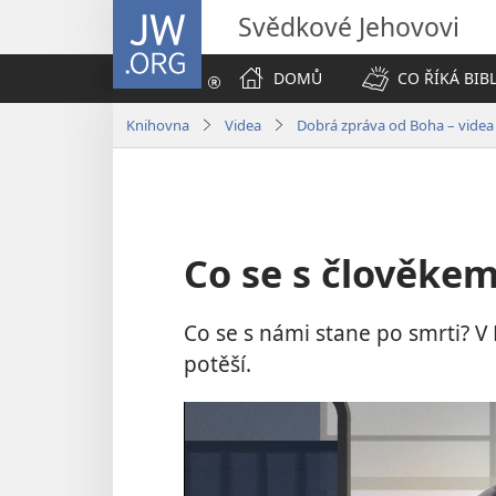
JW.ORG
Svědkové Jehovovi
DOMŮ
CO ŘÍKÁ BIB
Knihovna
Videa
Dobrá zpráva od Boha – videa
Co se s člověkem
Co se s námi stane po smrti? V
potěší.