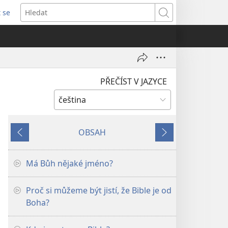
t se
vřeno
Hledat
)
PŘEČÍST V JAZYCE
OBSAH
Předchozí
Další
Má Bůh nějaké jméno?
Proč si můžeme být jistí, že Bible je od
Boha?