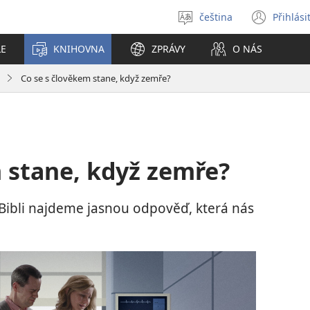
čeština
Přihlási
Vybrat
(ote
jazyk
nové
LE
KNIHOVNA
ZPRÁVY
O NÁS
okno
Co se s člověkem stane, když zemře?
 stane, když zemře?
 Bibli najdeme jasnou odpověď, která nás