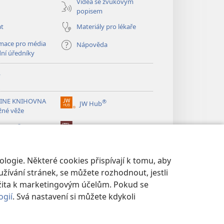
Videa se zvukovým
popisem
at
Materiály pro lékaře
mace pro média
Nápověda
dní úředníky
y
INE KNIHOVNA
®
JW Hub
(otevřeno
žné věže
nové
®
okno)
ibrary
Watchtower Library
logie. Některé cookies přispívají k tomu, aby
žívání stránek, se můžete rozhodnout, jestli
žita k marketingovým účelům. Pokud se
ogií
. Svá nastavení si můžete kdykoli
UKROMÍ
|
NASTAVENÍ SOUKROMÍ