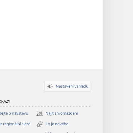
Nastavení vzhledu
DKAZY
ejte o návštěvu
Najít shromáždění
(otevřeno
nové
t regionální sjezd
Co je nového
okno)