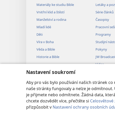
Materiály ke studiu Bible
Letáky a po
Vnitřní klid a štěstí
Série článků
Manželství a rodina
Časopisy
Mladí lidé
Pracovní seš
Děti
Programy
Víra v Boha
Studijní nást
Věda a Bible
Pokyny
Historie a Bible
JW Broadcas
Videa
Nastavení soukromí
Hudba
Audiodramat
Aby pro vás bylo používání našich stránek co
Dramatizovan
naše stránky fungovaly a nelze je odmítnout. 
je přijmete nebo odmítnete. Žádná data, kt
chcete dozvědět více, přečtěte si
Celosvětové 
přizpůsobit v
Nastavení ochrany osobních úd
Copyright
© 2026 Watch Tower Bible