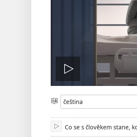
Přehrát
video
Vyberte
jazyk
Co se s člověkem stane, k
Přehrát