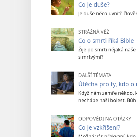
Co je duše?
Je duše něco uvnitř člověk
STRÁŽNÁ VĚŽ
Co o smrti říká Bible
Žije po smrti nějaká naš
s mrtvými?
DALŠÍ TÉMATA
Útěcha pro ty, kdo o 
Když nám zemře někdo, ko
nechápe naši bolest. Bů
ODPOVĚDI NA OTÁZKY
Co je vzkříšení?
Možná vás překvapí, kdo 