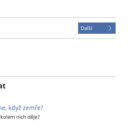
videonahrávek
ke
stažení
Další
at
ne, když zemře?
 kolem nich děje?