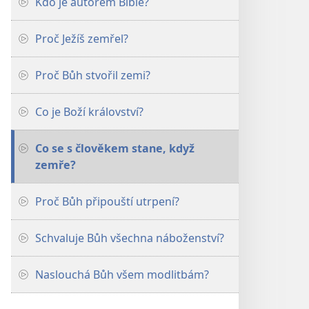
Kdo je autorem Bible?
Proč Ježíš zemřel?
Proč Bůh stvořil zemi?
Co je Boží království?
Co se s člověkem stane, když
zemře?
Proč Bůh připouští utrpení?
Schvaluje Bůh všechna náboženství?
Naslouchá Bůh všem modlitbám?