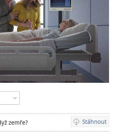
Stáhnout
dyž zemře?
Formáty