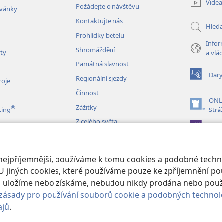
Videa
Požádejte o návštěvu
okno)
zvánky
Kontaktujte nás
Hled
Prohlídky betelu
Infor
Shromáždění
ity
a vlá
Památná slavnost
Dar
Regionální sjezdy
(otevřeno
roje
nové
Činnost
okno)
ONL
Zážitky
®
(otevřeno
ting
Strá
nové
Z celého světa
JW L
okno)
izace
 nejpříjemnější, používáme k tomu cookies a podobné techno
é čtení Bible
U jiných cookies, které používáme pouze ke zpříjemnění pou
erá uložíme nebo získáme, nebudou nikdy prodána nebo pou
zásady pro používání souborů cookie a podobných technol
ajů
.
 and Tract Society of Pennsylvania.
PODMÍNKY POUŽITÍ
|
OCHRANA SO