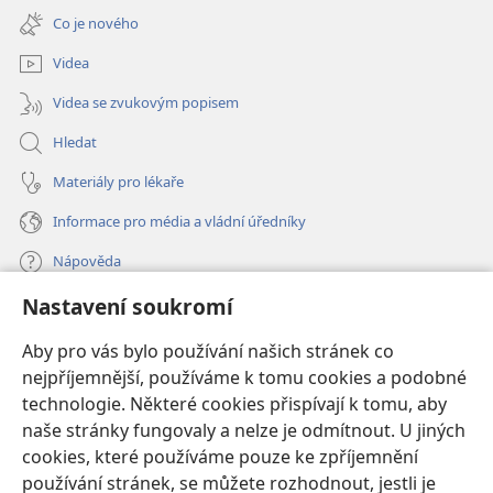
nové
Co je nového
okno)
Videa
Videa se zvukovým popisem
Hledat
Materiály pro lékaře
Informace pro média a vládní úředníky
Nápověda
Nastavení soukromí
Dary
(otevřeno
nové
Aby pro vás bylo používání našich stránek co
okno)
nejpříjemnější, používáme k tomu cookies a podobné
ONLINE KNIHOVNA Strážné věže
(otevřeno
technologie. Některé cookies přispívají k tomu, aby
nové
®
JW Hub
naše stránky fungovaly a nelze je odmítnout. U jiných
okno)
(otevřeno
cookies, které používáme pouze ke zpříjemnění
nové
®
JW Library
okno)
používání stránek, se můžete rozhodnout, jestli je