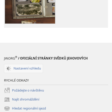
ke
ke
stažení
stažení
Životní
Životní
příběhy
příběhy
svědků
svědků
Jehovových
Jehovových
®
JW.ORG
/ OFICIÁLNÍ STRÁNKY SVĚDKŮ JEHOVOVÝCH
Nastavení vzhledu
RYCHLÉ ODKAZY
Požádejte o návštěvu
Najít shromáždění
(otevřeno
nové
Hledat regionální sjezd
(otevřeno
okno)