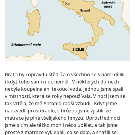
Bratři byli opravdu štědří a o všechno se s námi dělili,
i když toho sami moc neměli. V některých domech
nebyla koupelna ani tekoucí voda. Jednou jsme spali
v místnosti, která se roky nepoužívala. V noci jsem se
tak vrtěla, že mě Antonio radši vzbudil. Když jsme
nadzvedli prostěradlo, s hrůzou jsme zjistili, že
matrace je plná všelijakého hmyzu. Uprostřed noci
jsme s tím ale těžko mohli něco udělat, a tak jsme
prostě z matrace vyklepali, co se dalo, a snažili se