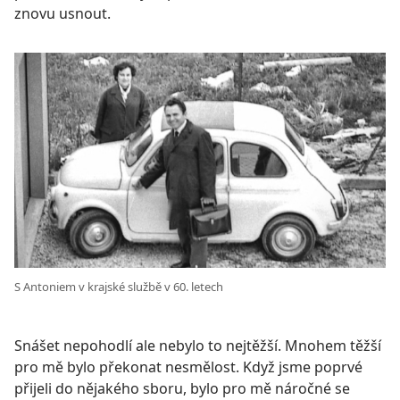
znovu usnout.
S Antoniem v krajské službě v 60. letech
Snášet nepohodlí ale nebylo to nejtěžší. Mnohem těžší
pro mě bylo překonat nesmělost. Když jsme poprvé
přijeli do nějakého sboru, bylo pro mě náročné se