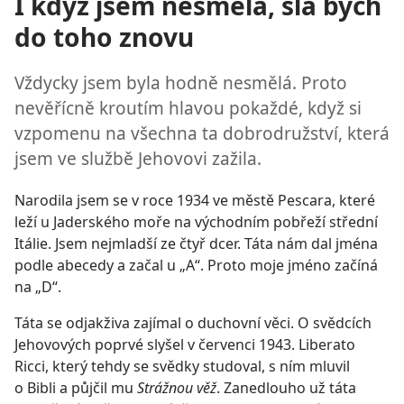
I když jsem nesmělá, šla bych
do toho znovu
Vždycky jsem byla hodně nesmělá. Proto
nevěřícně kroutím hlavou pokaždé, když si
vzpomenu na všechna ta dobrodružství, která
jsem ve službě Jehovovi zažila.
Narodila jsem se v roce 1934 ve městě Pescara, které
leží u Jaderského moře na východním pobřeží střední
Itálie. Jsem nejmladší ze čtyř dcer. Táta nám dal jména
podle abecedy a začal u „A“. Proto moje jméno začíná
na „D“.
Táta se odjakživa zajímal o duchovní věci. O svědcích
Jehovových poprvé slyšel v červenci 1943. Liberato
Ricci, který tehdy se svědky studoval, s ním mluvil
o Bibli a půjčil mu
Strážnou věž
. Zanedlouho už táta