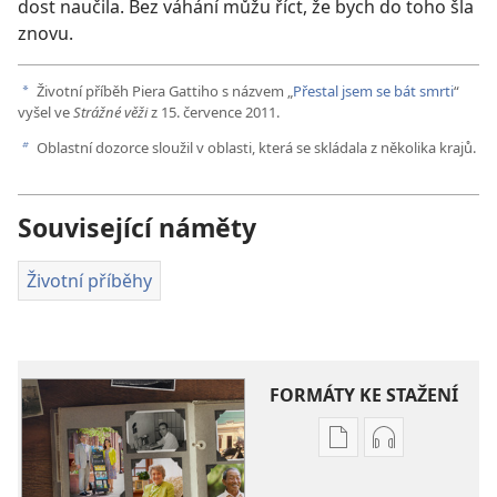
dost naučila. Bez váhání můžu říct, že bych do toho šla
znovu.
Životní příběh Piera Gattiho s názvem „
Přestal jsem se bát smrti
“
a
vyšel ve
Strážné věži
z 15. července 2011.
Oblastní dozorce sloužil v oblasti, která se skládala z několika krajů.
b
Související náměty
Životní příběhy
FORMÁTY KE STAŽENÍ
Formáty
Formáty
poblikací
audionahráv