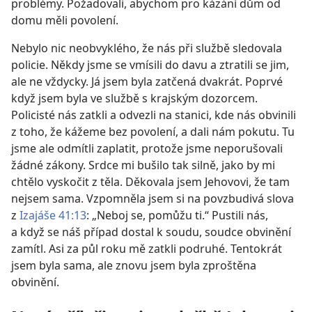
problémy. Požadovali, abychom pro kázání dům od
domu měli povolení.
Nebylo nic neobvyklého, že nás při službě sledovala
policie. Někdy jsme se vmísili do davu a ztratili se jim,
ale ne vždycky. Já jsem byla zatčená dvakrát. Poprvé
když jsem byla ve službě s krajským dozorcem.
Policisté nás zatkli a odvezli na stanici, kde nás obvinili
z toho, že kážeme bez povolení, a dali nám pokutu. Tu
jsme ale odmítli zaplatit, protože jsme neporušovali
žádné zákony. Srdce mi bušilo tak silně, jako by mi
chtělo vyskočit z těla. Děkovala jsem Jehovovi, že tam
nejsem sama. Vzpomněla jsem si na povzbudivá slova
z
Izajáše 41:13
: „Neboj se, pomůžu ti.“ Pustili nás,
a když se náš případ dostal k soudu, soudce obvinění
zamítl. Asi za půl roku mě zatkli podruhé. Tentokrát
jsem byla sama, ale znovu jsem byla zproštěna
obvinění.