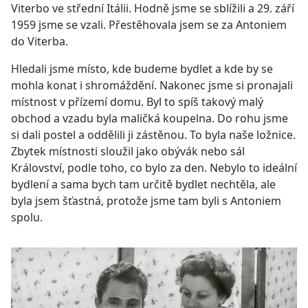
Viterbo ve střední Itálii. Hodně jsme se sblížili a 29. září
1959 jsme se vzali. Přestěhovala jsem se za Antoniem
do Viterba.
Hledali jsme místo, kde budeme bydlet a kde by se
mohla konat i shromáždění. Nakonec jsme si pronajali
místnost v přízemí domu. Byl to spíš takový malý
obchod a vzadu byla maličká koupelna. Do rohu jsme
si dali postel a oddělili ji zástěnou. To byla naše ložnice.
Zbytek místnosti sloužil jako obývák nebo sál
Království, podle toho, co bylo za den. Nebylo to ideální
bydlení a sama bych tam určitě bydlet nechtěla, ale
byla jsem šťastná, protože jsme tam byli s Antoniem
spolu.