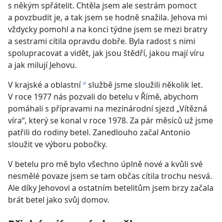
s někým spřátelit. Chtěla jsem ale sestrám pomoct
a povzbudit je, a tak jsem se hodně snažila. Jehova mi
vždycky pomohl a na konci týdne jsem se mezi bratry
a sestrami cítila opravdu dobře. Byla radost s nimi
spolupracovat a vidět, jak jsou štědří, jakou mají víru
a jak milují Jehovu.
V krajské a oblastní
službě jsme sloužili několik let.
b
V roce 1977 nás pozvali do betelu v Římě, abychom
pomáhali s přípravami na mezinárodní sjezd „Vítězná
víra“, který se konal v roce 1978. Za pár měsíců už jsme
patřili do rodiny betel. Zanedlouho začal Antonio
sloužit ve výboru pobočky.
V betelu pro mě bylo všechno úplně nové a kvůli své
nesmělé povaze jsem se tam občas cítila trochu nesvá.
Ale díky Jehovovi a ostatním betelitům jsem brzy začala
brát betel jako svůj domov.