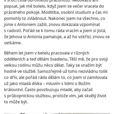
popsat, jak mě bolelo, když jsem se večer vracela do
prázdného pokoje. Modlitba, osobní studium a čas mi
pomohly to zvládnout. Nakonec jsem na všechno, co
jsme s Antoniem zažili, znovu dokázala vzpomínat
s radostí. Pořád se k tomu ráda vracím a jsem si jistá,
že Jehova si Antonia pamatuje, a až ho vzkřísí, znovu se
setkáme.
Během let jsem v betelu pracovala v různých
odděleních a teď dělám švadlenu. Těší mě, že pro svoji
velkou rodinu můžu něco dělat. Taky se snažím být
hodně ve službě. Samozřejmě už toho nezvládnu tolik
co dřív, ale pořád ráda dělám to, co jsem si zamilovala
už jako mladá dívka – mluvím s lidmi o Božím
království. Často povzbuzuju mladé, aby začali
s průkopnickou službou, protože vím, jak skvělý život
to může být.