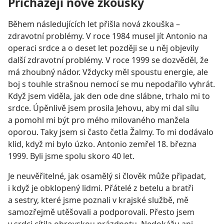
Přicházejí nové zkoušky
Během následujících let přišla nová zkouška –
zdravotní problémy. V roce 1984 musel jít Antonio na
operaci srdce a o deset let později se u něj objevily
další zdravotní problémy. V roce 1999 se dozvěděl, že
má zhoubný nádor. Vždycky měl spoustu energie, ale
boj s touhle strašnou nemocí se mu nepodařilo vyhrát.
Když jsem viděla, jak den ode dne slábne, trhalo mi to
srdce. Úpěnlivě jsem prosila Jehovu, aby mi dal sílu
a pomohl mi být pro mého milovaného manžela
oporou. Taky jsem si často četla Žalmy. To mi dodávalo
klid, když mi bylo úzko. Antonio zemřel 18. března
1999. Byli jsme spolu skoro 40 let.
Je neuvěřitelné, jak osamělý si člověk může připadat,
i když je obklopený lidmi. Přátelé z betelu a bratři
a sestry, které jsme poznali v krajské službě, mě
samozřejmě utěšovali a podporovali. Přesto jsem
v srdci cítila obrovskou prázdnotu. Nedokážu ani