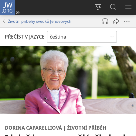
JW.ORG
Přihlásit
se
Změnit
Hledat
ZO
(otevřeno
jazyk
na
NA
Životní příběhy svědků Jehovových
nové
stránek
JW.ORG
okno)
PŘEČÍST V JAZYCE
DORINA CAPARELLIOVÁ | ŽIVOTNÍ PŘÍBĚH