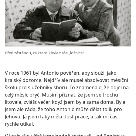
Před zástěnou, za kterou byla naše „ložnice“
V roce 1961 byl Antonio pověřen, aby sloužil jako
krajský dozorce. Nejdřív ale musel absolvovat měsíční
školu pro služebníky sboru. To znamenalo, že odjel na
celý měsíc pryč. Musím přiznat, že jsem se trochu
litovala, zvlášť večer, když jsem byla sama doma. Byla
jsem ale ráda, že toho Antonio může dělat tolik pro
Jehovu. Já jsem taky měla dost práce, a tak mi čas
rychle utíkal.
V krajské službě jsme hodně cestovali – od Benátska