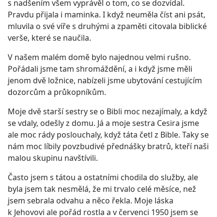
s nadšením všem vyprávěl o tom, co se dozvídal.
Pravdu přijala i maminka. I když neuměla číst ani psát,
mluvila o své víře s druhými a zpaměti citovala biblické
verše, které se naučila.
V našem malém domě bylo najednou velmi rušno.
Pořádali jsme tam shromáždění, a i když jsme měli
jenom dvě ložnice, nabízeli jsme ubytování cestujícím
dozorcům a průkopníkům.
Moje dvě starší sestry se o Bibli moc nezajímaly, a když
se vdaly, odešly z domu. Já a moje sestra Cesira jsme
ale moc rády poslouchaly, když táta četl z Bible. Taky se
nám moc líbily povzbudivé přednášky bratrů, kteří naši
malou skupinu navštívili.
Často jsem s tátou a ostatními chodila do služby, ale
byla jsem tak nesmělá, že mi trvalo celé měsíce, než
jsem sebrala odvahu a něco řekla. Moje láska
k Jehovovi ale pořád rostla a v červenci 1950 jsem se