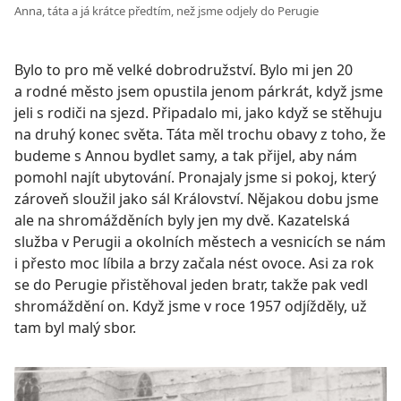
Anna, táta a já krátce předtím, než jsme odjely do Perugie
Bylo to pro mě velké dobrodružství. Bylo mi jen 20
a rodné město jsem opustila jenom párkrát, když jsme
jeli s rodiči na sjezd. Připadalo mi, jako když se stěhuju
na druhý konec světa. Táta měl trochu obavy z toho, že
budeme s Annou bydlet samy, a tak přijel, aby nám
pomohl najít ubytování. Pronajaly jsme si pokoj, který
zároveň sloužil jako sál Království. Nějakou dobu jsme
ale na shromážděních byly jen my dvě. Kazatelská
služba v Perugii a okolních městech a vesnicích se nám
i přesto moc líbila a brzy začala nést ovoce. Asi za rok
se do Perugie přistěhoval jeden bratr, takže pak vedl
shromáždění on. Když jsme v roce 1957 odjížděly, už
tam byl malý sbor.