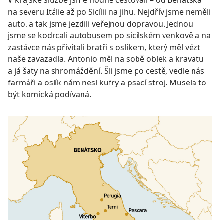
na severu Itálie až po Sicílii na jihu. Nejdřív jsme neměli
auto, a tak jsme jezdili veřejnou dopravou. Jednou
jsme se kodrcali autobusem po sicilském venkově a na
zastávce nás přivítali bratři s oslíkem, který měl vézt
naše zavazadla. Antonio měl na sobě oblek a kravatu
a já šaty na shromáždění. Šli jsme po cestě, vedle nás
farmáři a oslík nám nesl kufry a psací stroj. Musela to
být komická podívaná.