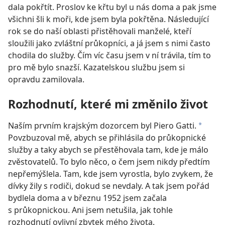
dala pokřtít. Proslov ke křtu byl u nás doma a pak jsme
všichni šli k moři, kde jsem byla pokřtěna. Následující
rok se do naší oblasti přistěhovali manželé, kteří
sloužili jako zvláštní průkopníci, a já jsem s nimi často
chodila do služby. Čím víc času jsem v ní trávila, tím to
pro mě bylo snazší. Kazatelskou službu jsem si
opravdu zamilovala.
Rozhodnutí, které mi změnilo život
Naším prvním krajským dozorcem byl Piero Gatti.
a
Povzbuzoval mě, abych se přihlásila do průkopnické
služby a taky abych se přestěhovala tam, kde je málo
zvěstovatelů. To bylo něco, o čem jsem nikdy předtím
nepřemýšlela. Tam, kde jsem vyrostla, bylo zvykem, že
dívky žily s rodiči, dokud se nevdaly. A tak jsem pořád
bydlela doma a v březnu 1952 jsem začala
s průkopnickou. Ani jsem netušila, jak tohle
rozhodnutí ovlivní zbytek mého života.