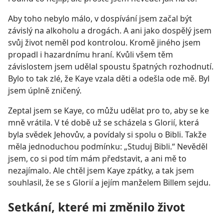
Aby toho nebylo málo, v dospívání jsem začal být
závislý na alkoholu a drogách. A ani jako dospělý jsem
svůj život neměl pod kontrolou. Kromě jiného jsem
propadl i hazardnímu hraní. Kvůli všem těm
závislostem jsem udělal spoustu špatných rozhodnutí.
Bylo to tak zlé, že Kaye vzala děti a odešla ode mě. Byl
jsem úplně zničený.
Zeptal jsem se Kaye, co můžu udělat pro to, aby se ke
mně vrátila. V té době už se scházela s Glorií, která
byla svědek Jehovův, a povídaly si spolu o Bibli. Takže
měla jednoduchou podmínku: „Studuj Bibli.“ Nevěděl
jsem, co si pod tím mám představit, a ani mě to
nezajímalo. Ale chtěl jsem Kaye zpátky, a tak jsem
souhlasil, že se s Glorií a jejím manželem Billem sejdu.
Setkání, které mi změnilo život