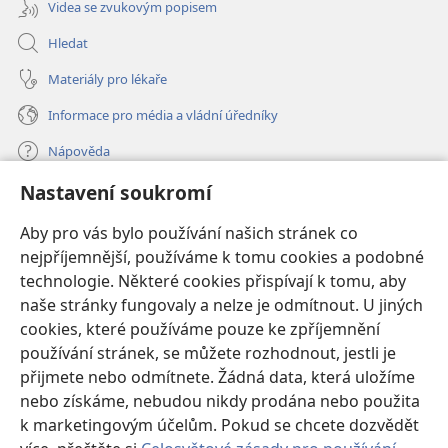
Videa se zvukovým popisem
Hledat
Materiály pro lékaře
Informace pro média a vládní úředníky
Nápověda
Nastavení soukromí
Dary
(otevřeno
nové
Aby pro vás bylo používání našich stránek co
okno)
nejpříjemnější, používáme k tomu cookies a podobné
ONLINE KNIHOVNA Strážné věže
(otevřeno
technologie. Některé cookies přispívají k tomu, aby
nové
®
JW Hub
naše stránky fungovaly a nelze je odmítnout. U jiných
okno)
(otevřeno
cookies, které používáme pouze ke zpříjemnění
nové
®
JW Library
okno)
používání stránek, se můžete rozhodnout, jestli je
přijmete nebo odmítnete. Žádná data, která uložíme
Watchtower Library
nebo získáme, nebudou nikdy prodána nebo použita
k marketingovým účelům. Pokud se chcete dozvědět