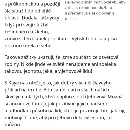
Daveyho příběh motivoval Abi, aby
s průkopnickou a později
začala s celodobou službou
šla sloužit do odlehlé
a přestěhovala se do odlehlé
oblasti. Dodala: „Vždycky
oblasti
když při svojí službě
řeším něco těžkého,
znovu si ten článek pročítám.“ Výtisk toho časopisu
dokonce měla u sebe.
Takové zážitky ukazují, že jsme součástí celosvětové
rodiny. Nikde jinde ve světě nenajdeme ani zdaleka
takovou jednotu, jaká je v Jehovově lidu!
S Kaye nás utěšuje to, jak dobrý vliv měl Daveyho
příklad na druhé. A to samé platí o všech našich
skvělých mladých, kteří naplno slouží Jehovovi. Možná
si ani neuvědomují, jak pozitivně jejich nadšení
a odhodlání působí na lidi, kteří je pozorují. Tím, jak žijí,
motivují druhé, aby pro Jehovu dělali všechno, co
můžou.