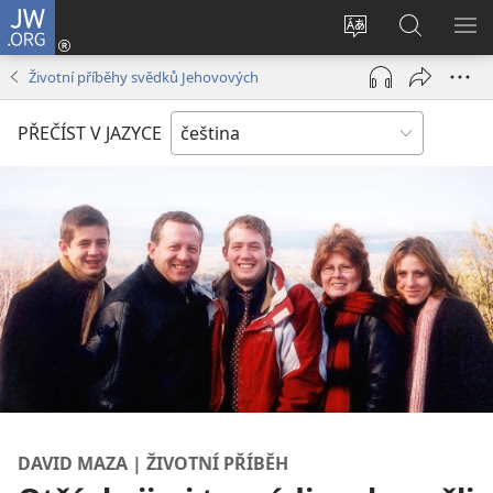
JW.ORG
Přihlásit
se
Změnit
Hledat
ZO
(otevřeno
jazyk
na
NA
Životní příběhy svědků Jehovových
nové
stránek
JW.ORG
okno)
PŘEČÍST V JAZYCE
DAVID MAZA | ŽIVOTNÍ PŘÍBĚH