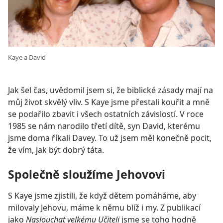
Kaye a David
Jak šel čas, uvědomil jsem si, že biblické zásady mají na
můj život skvělý vliv. S Kaye jsme přestali kouřit a mně
se podařilo zbavit i všech ostatních závislostí. V roce
1985 se nám narodilo třetí dítě, syn David, kterému
jsme doma říkali Davey. To už jsem měl konečně pocit,
že vím, jak být dobrý táta.
Společně sloužíme Jehovovi
S Kaye jsme zjistili, že když dětem pomáháme, aby
milovaly Jehovu, máme k němu blíž i my. Z publikací
jako
Naslouchat velkému Učiteli
jsme se toho hodně