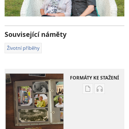
Související náměty
Životní příběhy
FORMÁTY KE STAŽENÍ
Formáty
Formáty
poblikací
audionahráv
ke
ke
stažení
stažení
Životní
Životní
příběhy
příběhy