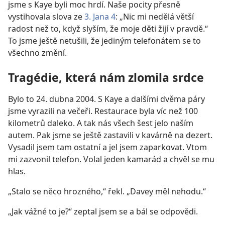
jsme s Kaye byli moc hrdí. Naše pocity přesně
vystihovala slova ze
3. Jana 4
: „Nic mi nedělá větší
radost než to, když slyším, že moje děti žijí v pravdě.“
To jsme ještě netušili, že jediným telefonátem se to
všechno změní.
Tragédie, která nám zlomila srdce
Bylo to 24. dubna 2004. S Kaye a dalšími dvěma páry
jsme vyrazili na večeři. Restaurace byla víc než 100
kilometrů daleko. A tak nás všech šest jelo naším
autem. Pak jsme se ještě zastavili v kavárně na dezert.
Vysadil jsem tam ostatní a jel jsem zaparkovat. Vtom
mi zazvonil telefon. Volal jeden kamarád a chvěl se mu
hlas.
„Stalo se něco hrozného,“ řekl. „Davey měl nehodu.“
„Jak vážné to je?“ zeptal jsem se a bál se odpovědi.