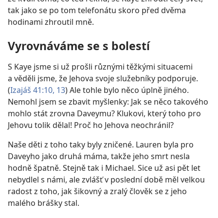
tak jako se po tom telefonátu skoro před dvěma
hodinami zhroutil mně.
Vyrovnáváme se s bolestí
S Kaye jsme si už prošli různými těžkými situacemi
a věděli jsme, že Jehova svoje služebníky podporuje.
(
Izajáš 41:10,
13
) Ale tohle bylo něco úplně jiného.
Nemohl jsem se zbavit myšlenky: Jak se něco takového
mohlo stát zrovna Daveymu? Klukovi, který toho pro
Jehovu tolik dělal! Proč ho Jehova neochránil?
Naše děti z toho taky byly zničené. Lauren byla pro
Daveyho jako druhá máma, takže jeho smrt nesla
hodně špatně. Stejně tak i Michael. Sice už asi pět let
nebydlel s námi, ale zvlášť v poslední době měl velkou
radost z toho, jak šikovný a zralý člověk se z jeho
malého brášky stal.