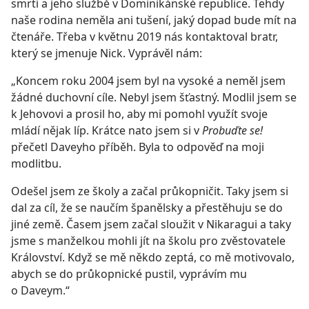
smrti a jeho službě v Dominikánské republice. Tehdy
naše rodina neměla ani tušení, jaký dopad bude mít na
čtenáře. Třeba v květnu 2019 nás kontaktoval bratr,
který se jmenuje Nick. Vyprávěl nám:
„Koncem roku 2004 jsem byl na vysoké a neměl jsem
žádné duchovní cíle. Nebyl jsem šťastný. Modlil jsem se
k Jehovovi a prosil ho, aby mi pomohl využít svoje
mládí nějak líp. Krátce nato jsem si v
Probuďte se!
přečetl Daveyho příběh. Byla to odpověď na moji
modlitbu.
Odešel jsem ze školy a začal průkopničit. Taky jsem si
dal za cíl, že se naučím španělsky a přestěhuju se do
jiné země. Časem jsem začal sloužit v Nikaragui a taky
jsme s manželkou mohli jít na školu pro zvěstovatele
Království. Když se mě někdo zeptá, co mě motivovalo,
abych se do průkopnické pustil, vyprávím mu
o Daveym.“