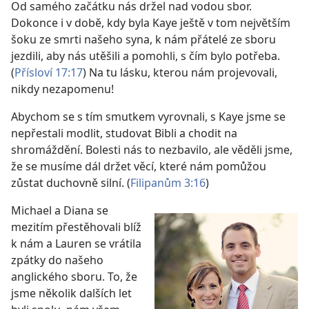
Od samého začátku nás držel nad vodou sbor.
Dokonce i v době, kdy byla Kaye ještě v tom největším
šoku ze smrti našeho syna, k nám přátelé ze sboru
jezdili, aby nás utěšili a pomohli, s čím bylo potřeba.
(
Přísloví 17:17
) Na tu lásku, kterou nám projevovali,
nikdy nezapomenu!
Abychom se s tím smutkem vyrovnali, s Kaye jsme se
nepřestali modlit, studovat Bibli a chodit na
shromáždění. Bolesti nás to nezbavilo, ale věděli jsme,
že se musíme dál držet věcí, které nám pomůžou
zůstat duchovně silní. (
Filipanům 3:16
)
Michael a Diana se
mezitím přestěhovali blíž
k nám a Lauren se vrátila
zpátky do našeho
anglického sboru. To, že
jsme několik dalších let