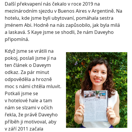
Další překvapení nás čekalo v roce 2019 na
mezinárodním sjezdu v Buenos Aires v Argentině. Na
hotelu, kde jsme byli ubytovaní, pomáhala sestra
jménem Abi. Hodně na nás zapůsobilo, jak byla milá
a laskavá. S Kaye jsme se shodli, že nám Daveyho
připomíná.
Když jsme se vrátili na
pokoj, poslali jsme jí na
ten článek o Daveym
odkaz. Za pár minut
odpověděla a hrozně
moc s námi chtěla mluvit.
Potkali jsme se
v hotelové hale a tam
nám se slzami v očích
řekla, že právě Daveyho
příběh ji motivoval, aby
v září 2011 začala