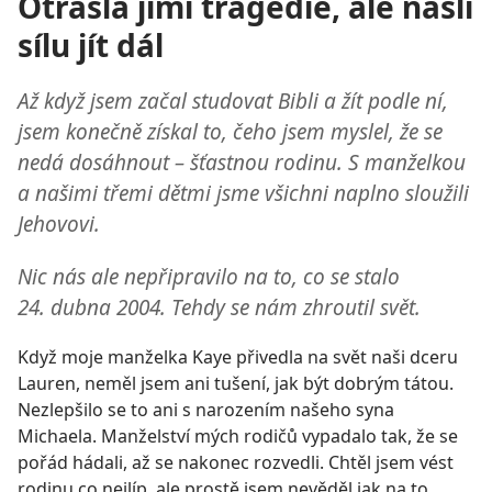
Otřásla jimi tragédie, ale našli
sílu jít dál
Až když jsem začal studovat Bibli a žít podle ní,
jsem konečně získal to, čeho jsem myslel, že se
nedá dosáhnout – šťastnou rodinu. S manželkou
a našimi třemi dětmi jsme všichni naplno sloužili
Jehovovi.
Nic nás ale nepřipravilo na to, co se stalo
24. dubna 2004. Tehdy se nám zhroutil svět.
Když moje manželka Kaye přivedla na svět naši dceru
Lauren, neměl jsem ani tušení, jak být dobrým tátou.
Nezlepšilo se to ani s narozením našeho syna
Michaela. Manželství mých rodičů vypadalo tak, že se
pořád hádali, až se nakonec rozvedli. Chtěl jsem vést
rodinu co nejlíp, ale prostě jsem nevěděl jak na to.