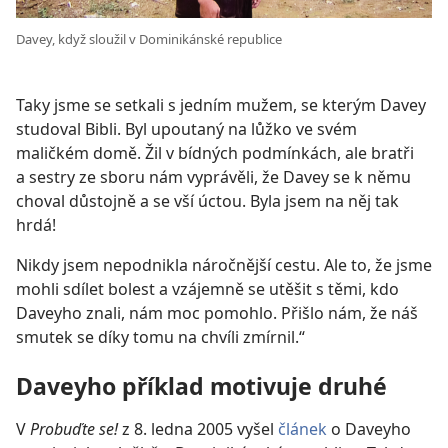
Davey, když sloužil v Dominikánské republice
Taky jsme se setkali s jedním mužem, se kterým Davey
studoval Bibli. Byl upoutaný na lůžko ve svém
maličkém domě. Žil v bídných podmínkách, ale bratři
a sestry ze sboru nám vyprávěli, že Davey se k němu
choval důstojně a se vší úctou. Byla jsem na něj tak
hrdá!
Nikdy jsem nepodnikla náročnější cestu. Ale to, že jsme
mohli sdílet bolest a vzájemně se utěšit s těmi, kdo
Daveyho znali, nám moc pomohlo. Přišlo nám, že náš
smutek se díky tomu na chvíli zmírnil.“
Daveyho příklad motivuje druhé
V
Probuďte se!
z 8. ledna 2005 vyšel
článek
o Daveyho