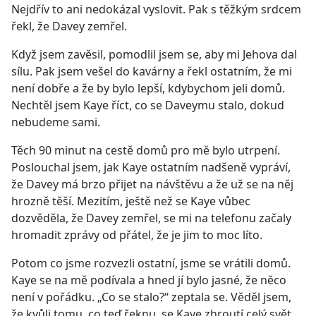
Nejdřív to ani nedokázal vyslovit. Pak s těžkým srdcem
řekl, že Davey zemřel.
Když jsem zavěsil, pomodlil jsem se, aby mi Jehova dal
sílu. Pak jsem vešel do kavárny a řekl ostatním, že mi
není dobře a že by bylo lepší, kdybychom jeli domů.
Nechtěl jsem Kaye říct, co se Daveymu stalo, dokud
nebudeme sami.
Těch 90 minut na cestě domů pro mě bylo utrpení.
Poslouchal jsem, jak Kaye ostatním nadšeně vypráví,
že Davey má brzo přijet na návštěvu a že už se na něj
hrozně těší. Mezitím, ještě než se Kaye vůbec
dozvěděla, že Davey zemřel, se mi na telefonu začaly
hromadit zprávy od přátel, že je jim to moc líto.
Potom co jsme rozvezli ostatní, jsme se vrátili domů.
Kaye se na mě podívala a hned jí bylo jasné, že něco
není v pořádku. „Co se stalo?“ zeptala se. Věděl jsem,
že kvůli tomu, co teď řeknu, se Kaye zhroutí celý svět,