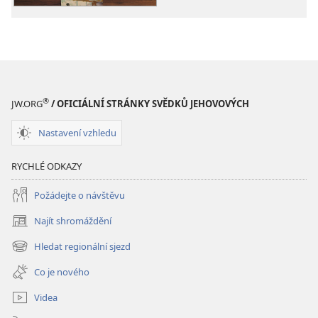
svědků
svědků
Jehovových
Jehovových
®
JW.ORG
/ OFICIÁLNÍ STRÁNKY SVĚDKŮ JEHOVOVÝCH
Nastavení vzhledu
RYCHLÉ ODKAZY
Požádejte o návštěvu
Najít shromáždění
(otevřeno
nové
Hledat regionální sjezd
(otevřeno
okno)
nové
Co je nového
okno)
Videa