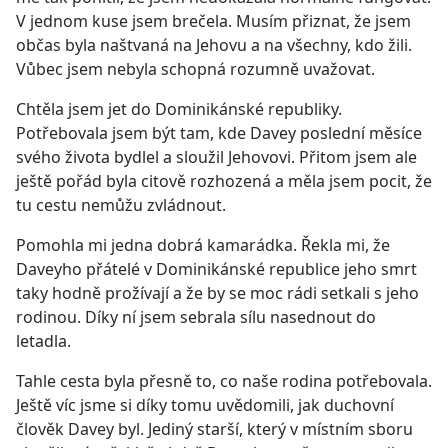
V jednom kuse jsem brečela. Musím přiznat, že jsem
občas byla naštvaná na Jehovu a na všechny, kdo žili.
Vůbec jsem nebyla schopná rozumně uvažovat.
Chtěla jsem jet do Dominikánské republiky.
Potřebovala jsem být tam, kde Davey poslední měsíce
svého života bydlel a sloužil Jehovovi. Přitom jsem ale
ještě pořád byla citově rozhozená a měla jsem pocit, že
tu cestu nemůžu zvládnout.
Pomohla mi jedna dobrá kamarádka. Řekla mi, že
Daveyho přátelé v Dominikánské republice jeho smrt
taky hodně prožívají a že by se moc rádi setkali s jeho
rodinou. Díky ní jsem sebrala sílu nasednout do
letadla.
Tahle cesta byla přesně to, co naše rodina potřebovala.
Ještě víc jsme si díky tomu uvědomili, jak duchovní
člověk Davey byl. Jediný starší, který v místním sboru