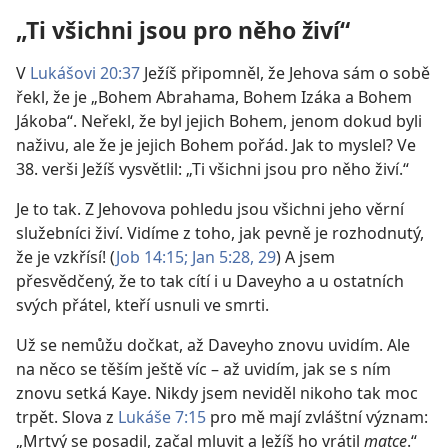
„Ti všichni jsou pro něho živí“
V
Lukášovi 20:37
Ježíš připomněl, že Jehova sám o sobě
řekl, že je „Bohem Abrahama, Bohem Izáka a Bohem
Jákoba“. Neřekl, že byl jejich Bohem, jenom dokud byli
naživu, ale že je jejich Bohem pořád. Jak to myslel? Ve
38. verši Ježíš vysvětlil: „Ti všichni jsou pro něho živí.“
Je to tak. Z Jehovova pohledu jsou všichni jeho věrní
služebníci živí. Vidíme z toho, jak pevně je rozhodnutý,
že je vzkřísí! (
Job 14:15;
Jan 5:28, 29
) A jsem
přesvědčený, že to tak cítí i u Daveyho a u ostatních
svých přátel, kteří usnuli ve smrti.
Už se nemůžu dočkat, až Daveyho znovu uvidím. Ale
na něco se těším ještě víc – až uvidím, jak se s ním
znovu setká Kaye. Nikdy jsem neviděl nikoho tak moc
trpět. Slova z
Lukáše 7:15
pro mě mají zvláštní význam:
„Mrtvý se posadil, začal mluvit a Ježíš ho vrátil
matce
.“