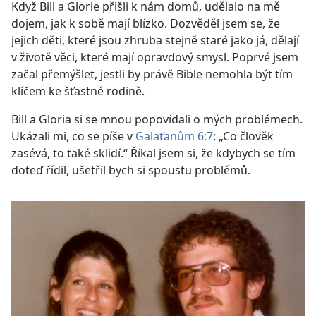
Když Bill a Glorie přišli k nám domů, udělalo na mě
dojem, jak k sobě mají blízko. Dozvěděl jsem se, že
jejich děti, které jsou zhruba stejně staré jako já, dělají
v životě věci, které mají opravdový smysl. Poprvé jsem
začal přemýšlet, jestli by právě Bible nemohla být tím
klíčem ke šťastné rodině.
Bill a Gloria si se mnou popovídali o mých problémech.
Ukázali mi, co se píše v
Galaťanům 6:7
: „Co člověk
zasévá, to také sklidí.“ Říkal jsem si, že kdybych se tím
doteď řídil, ušetřil bych si spoustu problémů.