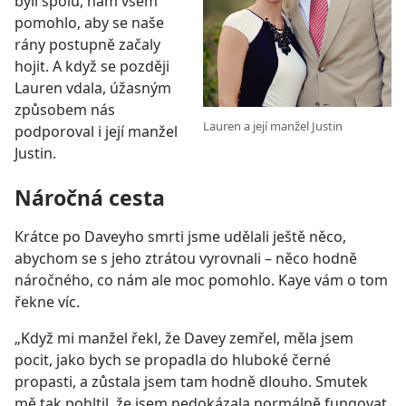
byli spolu, nám všem
pomohlo, aby se naše
rány postupně začaly
hojit. A když se později
Lauren vdala, úžasným
způsobem nás
Lauren a její manžel Justin
podporoval i její manžel
Justin.
Náročná cesta
Krátce po Daveyho smrti jsme udělali ještě něco,
abychom se s jeho ztrátou vyrovnali – něco hodně
náročného, co nám ale moc pomohlo. Kaye vám o tom
řekne víc.
„Když mi manžel řekl, že Davey zemřel, měla jsem
pocit, jako bych se propadla do hluboké černé
propasti, a zůstala jsem tam hodně dlouho. Smutek
mě tak pohltil, že jsem nedokázala normálně fungovat.