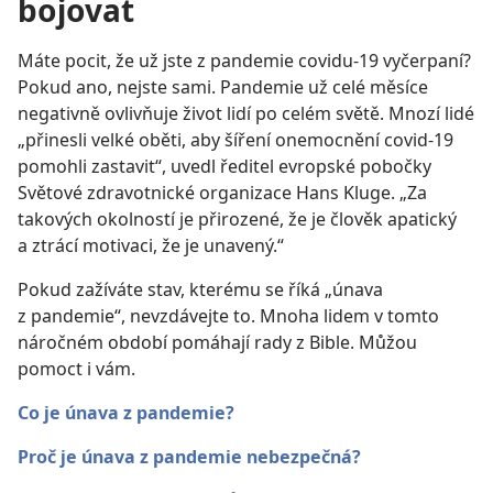
bojovat
Máte pocit, že už jste z pandemie covidu-19 vyčerpaní?
Pokud ano, nejste sami. Pandemie už celé měsíce
negativně ovlivňuje život lidí po celém světě. Mnozí lidé
„přinesli velké oběti, aby šíření onemocnění covid-19
pomohli zastavit“, uvedl ředitel evropské pobočky
Světové zdravotnické organizace Hans Kluge. „Za
takových okolností je přirozené, že je člověk apatický
a ztrácí motivaci, že je unavený.“
Pokud zažíváte stav, kterému se říká „únava
z pandemie“, nevzdávejte to. Mnoha lidem v tomto
náročném období pomáhají rady z Bible. Můžou
pomoct i vám.
Co je únava z pandemie?
Proč je únava z pandemie nebezpečná?