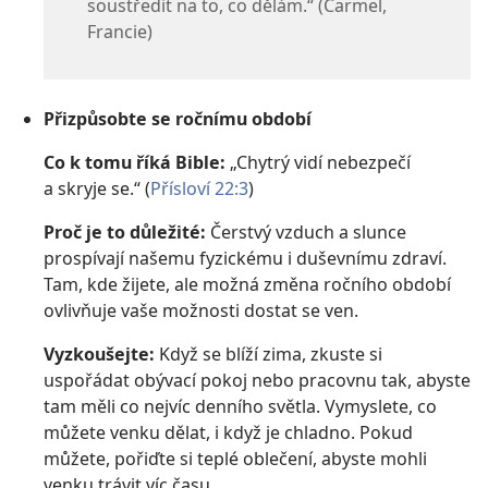
soustředit na to, co dělám.“ (Carmel,
Francie)
Přizpůsobte se ročnímu období
Co k tomu říká Bible:
„Chytrý vidí nebezpečí
a skryje se.“ (
Přísloví 22:3
)
Proč je to důležité:
Čerstvý vzduch a slunce
prospívají našemu fyzickému i duševnímu zdraví.
Tam, kde žijete, ale možná změna ročního období
ovlivňuje vaše možnosti dostat se ven.
Vyzkoušejte:
Když se blíží zima, zkuste si
uspořádat obývací pokoj nebo pracovnu tak, abyste
tam měli co nejvíc denního světla. Vymyslete, co
můžete venku dělat, i když je chladno. Pokud
můžete, pořiďte si teplé oblečení, abyste mohli
venku trávit víc času.