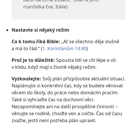
manželka Eve, Itálie)
Nastavte si nějaký režim
Co k tomu říká Bible:
„Ať se všechno děje slušně
a má to řád.“ (
1. Korinťanům 14:40
)
Proč je to důležité:
Spousta lidí se cítí lépe a víc
v klidu, když mají v životě nějaký režim.
Vyzkoušejte:
Svůj plán přizpůsobte aktuální situaci.
Naplánujte si konkrétní čas, kdy se budete věnovat
věcem do školy, do práce nebo domácím pracím.
Také si vyhraďte čas na duchovní věci.
Nezapomínejte ani na další prospěšné činnosti –
věnujte se rodině, choďte ven a cvičte. Čas od času
zvažte, jestli není potřeba plán upravit.