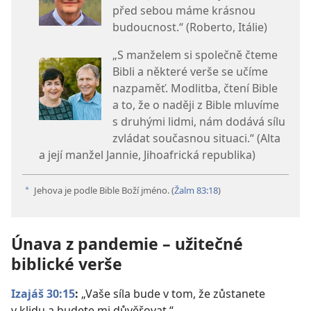
před sebou máme krásnou
budoucnost.“ (Roberto, Itálie)
„S manželem si společně čteme
Bibli a některé verše se učíme
nazpaměť. Modlitba, čtení Bible
a to, že o naději z Bible mluvíme
s druhými lidmi, nám dodává sílu
zvládat současnou situaci.“ (Alta
a její manžel Jannie, Jihoafrická republika)
Jehova je podle Bible Boží jméno. (
Žalm 83:18
)
a
Únava z pandemie – užitečné
biblické verše
Izajáš 30:15
:
„Vaše síla bude v tom, že zůstanete
v klidu a budete mi důvěřovat.“