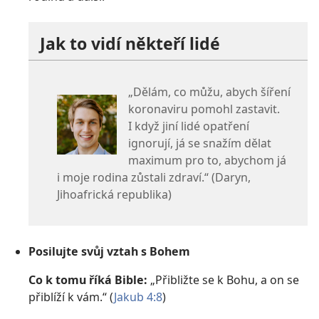
Jak to vidí někteří lidé
„Dělám, co můžu, abych šíření
koronaviru pomohl zastavit.
I když jiní lidé opatření
ignorují, já se snažím dělat
maximum pro to, abychom já
i moje rodina zůstali zdraví.“ (Daryn,
Jihoafrická republika)
Posilujte svůj vztah s Bohem
Co k tomu říká Bible:
„Přibližte se k Bohu, a on se
přiblíží k vám.“ (
Jakub 4:8
)