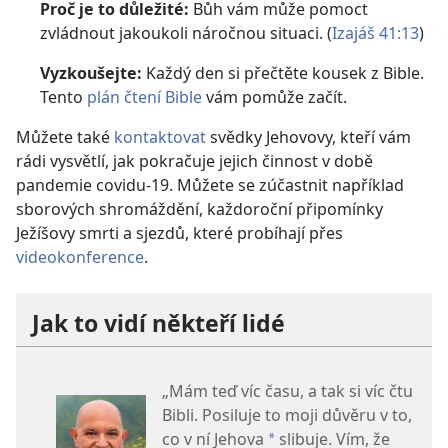
Proč je to důležité:
Bůh vám může pomoct
zvládnout jakoukoli náročnou situaci. (
Izajáš 41:13
)
Vyzkoušejte:
Každý den si přečtěte kousek z Bible.
Tento
plán čtení Bible
vám pomůže začít.
Můžete také
kontaktovat
svědky Jehovovy, kteří vám
rádi vysvětlí, jak pokračuje jejich činnost v době
pandemie covidu-19. Můžete se zúčastnit například
sborových shromáždění, každoroční připomínky
Ježíšovy smrti a sjezdů, které probíhají přes
videokonference
.
Jak to vidí někteří lidé
„Mám teď víc času, a tak si víc čtu
Bibli. Posiluje to moji důvěru v to,
co v ní Jehova
slibuje. Vím, že
a