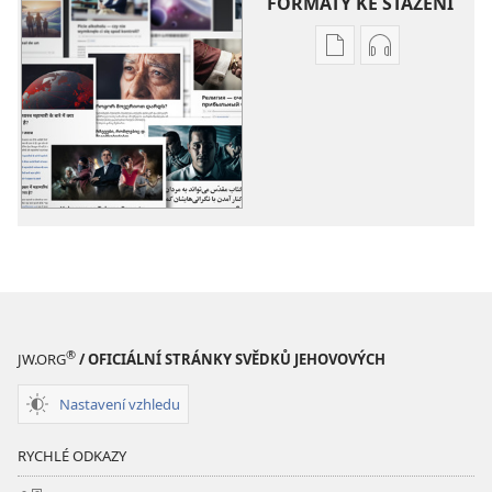
FORMÁTY KE STAŽENÍ
Formáty
Formáty
poblikací
audionahráv
ke
ke
stažení
stažení
Další
Další
témata
témata
®
JW.ORG
/ OFICIÁLNÍ STRÁNKY SVĚDKŮ JEHOVOVÝCH
Nastavení vzhledu
RYCHLÉ ODKAZY