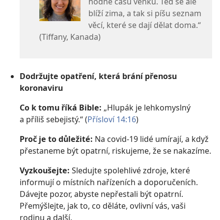
hodně času venku. Teď se ale
blíží zima, a tak si píšu seznam
věcí, které se dají dělat doma.“
(Tiffany, Kanada)
Dodržujte opatření, která brání přenosu
koronaviru
Co k tomu říká Bible:
„Hlupák je lehkomyslný
a příliš sebejistý.“ (
Přísloví 14:16
)
Proč je to důležité:
Na covid-19 lidé umírají, a když
přestaneme být opatrní, riskujeme, že se nakazíme.
Vyzkoušejte:
Sledujte spolehlivé zdroje, které
informují o místních nařízeních a doporučeních.
Dávejte pozor, abyste nepřestali být opatrní.
Přemýšlejte, jak to, co děláte, ovlivní vás, vaši
rodinu a další.