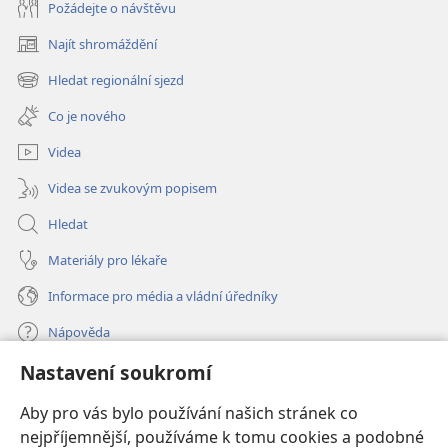
Požádejte o návštěvu
Najít shromáždění
(otevřeno
nové
Hledat regionální sjezd
(otevřeno
okno)
nové
Co je nového
okno)
Videa
Videa se zvukovým popisem
Hledat
Materiály pro lékaře
Informace pro média a vládní úředníky
Nápověda
Nastavení soukromí
Dary
(otevřeno
nové
Aby pro vás bylo používání našich stránek co
okno)
nejpříjemnější, používáme k tomu cookies a podobné
ONLINE KNIHOVNA Strážné věže
(otevřeno