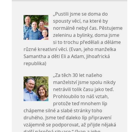
„Pustili jsme se doma do
spousty věcí, na které by
normálně nebyl čas. Pěstujeme
zeleninu a bylinky, doma jsme
si to trochu předělali a děláme
různé kreativní věci. (Evan, jeho manželka
Samantha a děti Eli a Adam, Jihoafrická
republika)
„Za těch 30 let našeho
manželství jsme spolu nikdy
netrávili tolik času jako teď.
Prohloubilo to náš vztah,
protože teď mnohem líp
chápeme silné a slabé stránky toho
druhého. Jsme teď daleko líp připravení
vzájemně se podporovat, až přijde nějaká
další náročná situace.“ (Ivan a jeho