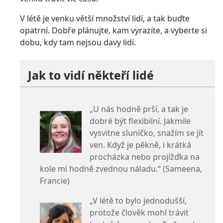
V létě je venku větší množství lidí, a tak buďte
opatrní. Dobře plánujte, kam vyrazíte, a vyberte si
dobu, kdy tam nejsou davy lidí.
Jak to vidí někteří lidé
„U nás hodně prší, a tak je
dobré být flexibilní. Jakmile
vysvitne sluníčko, snažím se jít
ven. Když je pěkně, i krátká
procházka nebo projížďka na
kole mi hodně zvednou náladu.“ (Sameena,
Francie)
„V létě to bylo jednodušší,
protože člověk mohl trávit