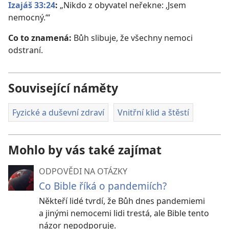
Izajáš 33:24
:
„Nikdo z obyvatel neřekne: ‚Jsem
nemocný.‘“
Co to znamená:
Bůh slibuje, že všechny nemoci
odstraní.
Související náměty
Fyzické a duševní zdraví
Vnitřní klid a štěstí
Mohlo by vás také zajímat
ODPOVĚDI NA OTÁZKY
Co Bible říká o pandemiích?
Někteří lidé tvrdí, že Bůh dnes pandemiemi
a jinými nemocemi lidi trestá, ale Bible tento
názor nepodporuje.