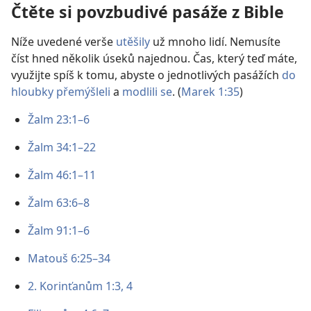
Čtěte si povzbudivé pasáže z Bible
Níže uvedené verše
utěšily
už mnoho lidí. Nemusíte
číst hned několik úseků najednou. Čas, který teď máte,
využijte spíš k tomu, abyste o jednotlivých pasážích
do
hloubky přemýšleli
a
modlili se
. (
Marek 1:35
)
Žalm 23:1–6
Žalm 34:1–22
Žalm 46:1–11
Žalm 63:6–8
Žalm 91:1–6
Matouš 6:25–34
2. Korinťanům 1:3, 4