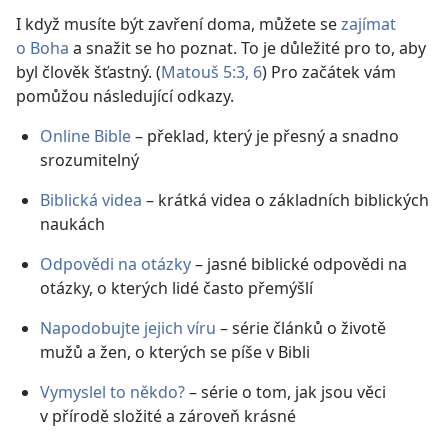
I když musíte být zavření doma, můžete se
zajímat
o Boha
a snažit se ho poznat. To je důležité pro to, aby
byl člověk šťastný. (
Matouš 5:3,
6
) Pro začátek vám
pomůžou následující odkazy.
Online Bible
– překlad, který je přesný a snadno
srozumitelný
Biblická videa
– krátká videa o základních biblických
naukách
Odpovědi na otázky
– jasné biblické odpovědi na
otázky, o kterých lidé často přemýšlí
Napodobujte jejich víru
– série článků o životě
mužů a žen, o kterých se píše v Bibli
Vymyslel to někdo?
– série o tom, jak jsou věci
v přírodě složité a zároveň krásné