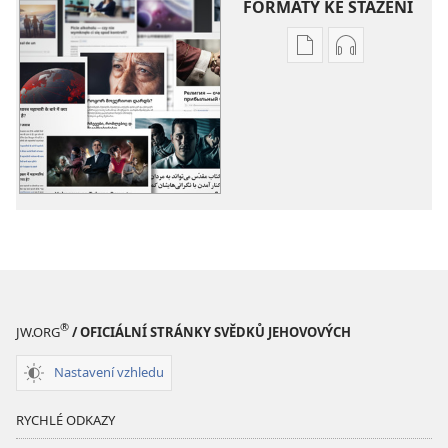
FORMÁTY KE STAŽENÍ
Formáty
Formáty
poblikací
audionahráv
ke
ke
stažení
stažení
Další
Další
témata
témata
®
JW.ORG
/ OFICIÁLNÍ STRÁNKY SVĚDKŮ JEHOVOVÝCH
Nastavení vzhledu
RYCHLÉ ODKAZY