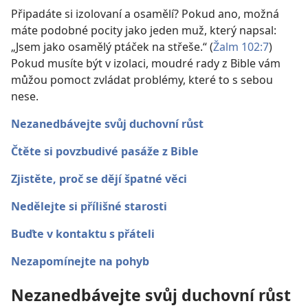
Připadáte si izolovaní a osamělí? Pokud ano, možná
máte podobné pocity jako jeden muž, který napsal:
„Jsem jako osamělý ptáček na střeše.“ (
Žalm 102:7
)
Pokud musíte být v izolaci, moudré rady z Bible vám
můžou pomoct zvládat problémy, které to s sebou
nese.
Nezanedbávejte svůj duchovní růst
Čtěte si povzbudivé pasáže z Bible
Zjistěte, proč se dějí špatné věci
Nedělejte si přílišné starosti
Buďte v kontaktu s přáteli
Nezapomínejte na pohyb
Nezanedbávejte svůj duchovní růst