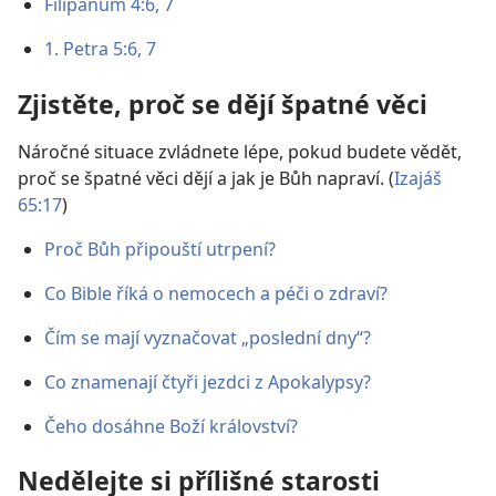
Filipanům 4:6, 7
1. Petra 5:6, 7
Zjistěte, proč se dějí špatné věci
Náročné situace zvládnete lépe, pokud budete vědět,
proč se špatné věci dějí a jak je Bůh napraví. (
Izajáš
65:17
)
Proč Bůh připouští utrpení?
Co Bible říká o nemocech a péči o zdraví?
Čím se mají vyznačovat „poslední dny“?
Co znamenají čtyři jezdci z Apokalypsy?
Čeho dosáhne Boží království?
Nedělejte si přílišné starosti