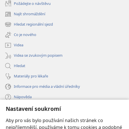
Požádejte o návštěvu
Najít shromáždění
(otevřeno
nové
Hledat regionální sjezd
(otevřeno
okno)
nové
Co je nového
okno)
Videa
Videa se zvukovým popisem
Hledat
Materiály pro lékaře
Informace pro média a vládní úředníky
Nápověda
Nastavení soukromí
Dary
(otevřeno
nové
Aby pro vás bylo používání našich stránek co
okno)
nejpříjemnější, používáme k tomu cookies a podobné
ONLINE KNIHOVNA Strážné věže