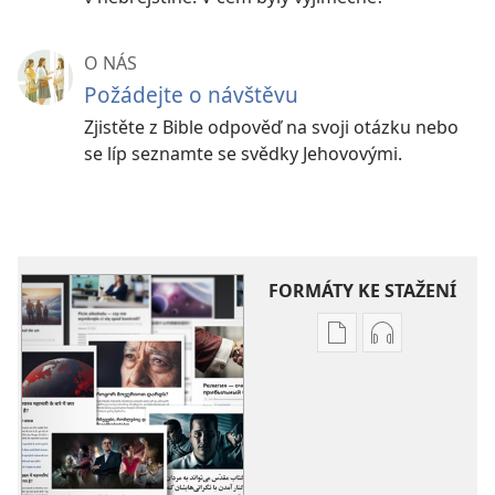
O NÁS
Požádejte o návštěvu
Zjistěte z Bible odpověď na svoji otázku nebo
se líp seznamte se svědky Jehovovými.
FORMÁTY KE STAŽENÍ
Formáty
Formáty
poblikací
audionahráv
ke
ke
stažení
stažení
Další
Další
témata
témata