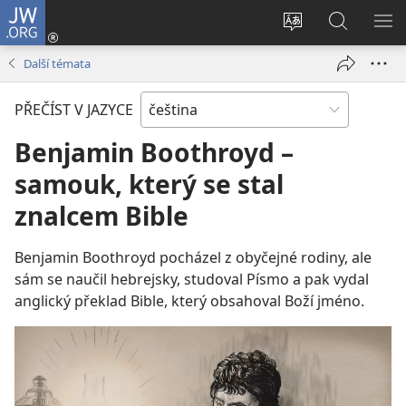
JW.ORG
Přihlásit
se
Změnit
Hledat
ZO
(otevřeno
jazyk
na
NA
Další témata
nové
stránek
JW.ORG
okno)
PŘEČÍST V JAZYCE
Benjamin Boothroyd –
samouk, který se stal
znalcem Bible
Benjamin Boothroyd pocházel z obyčejné rodiny, ale
sám se naučil hebrejsky, studoval Písmo a pak vydal
anglický překlad Bible, který obsahoval Boží jméno.