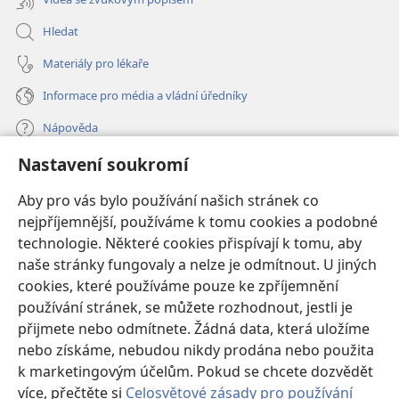
Hledat
Materiály pro lékaře
Informace pro média a vládní úředníky
Nápověda
Nastavení soukromí
Dary
(otevřeno
nové
Aby pro vás bylo používání našich stránek co
okno)
nejpříjemnější, používáme k tomu cookies a podobné
ONLINE KNIHOVNA Strážné věže
(otevřeno
technologie. Některé cookies přispívají k tomu, aby
nové
®
JW Hub
naše stránky fungovaly a nelze je odmítnout. U jiných
okno)
(otevřeno
cookies, které používáme pouze ke zpříjemnění
nové
®
JW Library
okno)
používání stránek, se můžete rozhodnout, jestli je
přijmete nebo odmítnete. Žádná data, která uložíme
Watchtower Library
nebo získáme, nebudou nikdy prodána nebo použita
k marketingovým účelům. Pokud se chcete dozvědět
více, přečtěte si
Celosvětové zásady pro používání