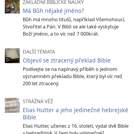
ZÁKLADNÍ BIBLICKÉ NAUKY
Má Bůh nějaké jméno?
Bůh má mnoho titulů, například Všemohoucí,
Stvořitel a Pán. V Bibli se ale také vyskytuje
Boží jméno, a to víc než 7 000krát.
DALŠÍ TÉMATA
Objevil se ztracený překlad Bible
Podívejte se na napínavý příběh o jednom
významném překladu Bible, který byl víc než
200 let ztracený.
STRÁŽNÁ VĚŽ
Elias Hutter a jeho jedinečné hebrejské
Bible
Elias Hutter, učenec z 16. století, vydal dvě Bible
v hebrejštině. V čem byly výjimečné?