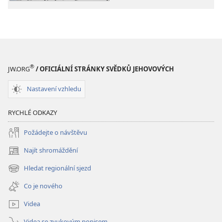
®
JW.ORG
/ OFICIÁLNÍ STRÁNKY SVĚDKŮ JEHOVOVÝCH
Nastavení vzhledu
RYCHLÉ ODKAZY
Požádejte o návštěvu
Najít shromáždění
(otevřeno
nové
Hledat regionální sjezd
(otevřeno
okno)
nové
Co je nového
okno)
Videa
Videa se zvukovým popisem