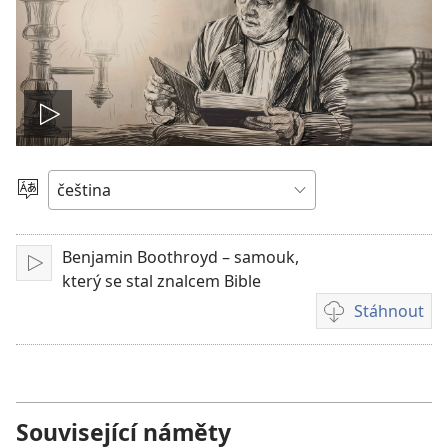
Přehrát
video
Vyberte
jazyk
Benjamin Boothroyd – samouk,
Přehrát
který se stal znalcem Bible
Stáhnout
Formáty
videonahrávek
ke
stažení
Související náměty