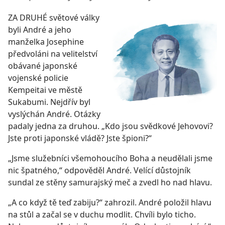
ZA DRUHÉ světové války
byli André a jeho
manželka Josephine
předvoláni na velitelství
obávané japonské
vojenské policie
Kempeitai ve městě
Sukabumi. Nejdřív byl
vyslýchán André. Otázky
padaly jedna za druhou. „Kdo jsou svědkové Jehovovi?
Jste proti japonské vládě? Jste špioni?“
„Jsme služebníci všemohoucího Boha a neudělali jsme
nic špatného,“ odpověděl André. Velící důstojník
sundal ze stěny samurajský meč a zvedl ho nad hlavu.
„A co když tě teď zabiju?“ zahrozil. André položil hlavu
na stůl a začal se v duchu modlit. Chvíli bylo ticho.