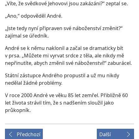
„Víte, že svědkové Jehovovi jsou zakázáni?“ zeptal se.
„Ano,“ odpověděl André.
„Jste tedy nyní připraven své náboženství změnit?“
zajímal se úředník.
André se k němu naklonil a začal se dramaticky bít
v prsa. „Můžete mi vyrvat srdce z těla, ale nikdy mě
nepřinutíte, abych změnil své náboženství!“ zaburácel.
Státní zástupce Andrého propustil a už mu nikdy
nedělal žádné problémy.
V roce 2000 André ve věku 85 let zemřel. Přibližně 60
let života strávil tím, že s nadšením sloužil jako
průkopník.
Předchozí
Další