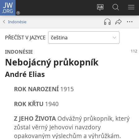
JW.ORG
Přihlásit
se
Změnit
Hledat
ZO
(otevřeno
jazyk
na
NA
Indonésie
nové
stránek
JW.ORG
okno)
PŘEČÍST V JAZYCE
INDONÉSIE
Nebojácný průkopník
André Elias
ROK NAROZENÍ
1915
ROK KŘTU
1940
Z JEHO ŽIVOTA
Odvážný průkopník, který
zůstal věrný Jehovovi navzdory
opakovaným výslechům a výhrůžkám.