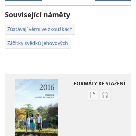
Související náměty
Zůstávají věrní ve zkouškách
Zážitky svědků Jehovových
FORMÁTY KE STAŽENÍ
Formáty
Formáty
poblikací
audionahráv
ke
ke
stažení
stažení
Ročenka
Ročenka
svědků
svědků