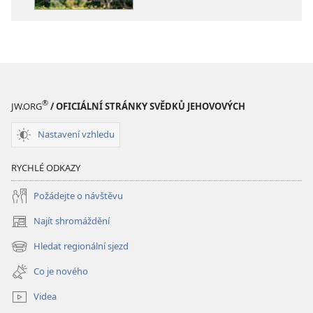
Jehovových
Jehovových
2016
2016
®
JW.ORG
/ OFICIÁLNÍ STRÁNKY SVĚDKŮ JEHOVOVÝCH
Nastavení vzhledu
RYCHLÉ ODKAZY
Požádejte o návštěvu
Najít shromáždění
(otevřeno
nové
Hledat regionální sjezd
(otevřeno
okno)
nové
Co je nového
okno)
Videa