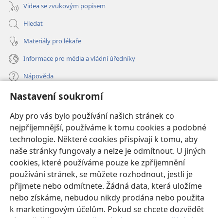
Videa se zvukovým popisem
Hledat
Materiály pro lékaře
Informace pro média a vládní úředníky
Nápověda
Nastavení soukromí
Dary
(otevřeno
nové
Aby pro vás bylo používání našich stránek co
okno)
nejpříjemnější, používáme k tomu cookies a podobné
ONLINE KNIHOVNA Strážné věže
(otevřeno
technologie. Některé cookies přispívají k tomu, aby
nové
®
JW Hub
naše stránky fungovaly a nelze je odmítnout. U jiných
okno)
(otevřeno
cookies, které používáme pouze ke zpříjemnění
nové
®
JW Library
okno)
používání stránek, se můžete rozhodnout, jestli je
přijmete nebo odmítnete. Žádná data, která uložíme
Watchtower Library
nebo získáme, nebudou nikdy prodána nebo použita
k marketingovým účelům. Pokud se chcete dozvědět