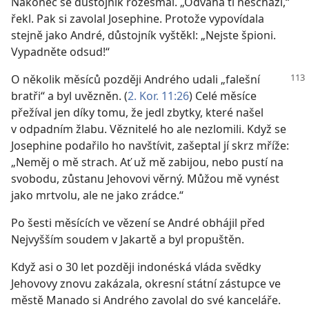
Nakonec se důstojník rozesmál. „Odvaha ti neschází,“
řekl. Pak si zavolal Josephine. Protože vypovídala
stejně jako André, důstojník vyštěkl: „Nejste špioni.
Vypadněte odsud!“
O několik měsíců později Andrého udali „falešní
bratři“ a byl uvězněn. (
2. Kor. 11:26
) Celé měsíce
přežíval jen díky tomu, že jedl zbytky, které našel
v odpadním žlabu. Věznitelé ho ale nezlomili. Když se
Josephine podařilo ho navštívit, zašeptal jí skrz mříže:
„Neměj o mě strach. Ať už mě zabijou, nebo pustí na
svobodu, zůstanu Jehovovi věrný. Můžou mě vynést
jako mrtvolu, ale ne jako zrádce.“
Po šesti měsících ve vězení se André obhájil před
Nejvyšším soudem v Jakartě a byl propuštěn.
Když asi o 30 let později indonéská vláda svědky
Jehovovy znovu zakázala, okresní státní zástupce ve
městě Manado si Andrého zavolal do své kanceláře.