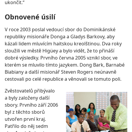
ukončit.“
Obnovené úsilí
V roce 2003 poslal vedoucí sbor do Dominikánské
republiky misionáře Donga a Gladys Barkovy, aby
kázali lidem mluvícím haitskou kreolštinou. Dva roky
sloužili ve městě Higüey a bylo vidět, že to přináší
dobré výsledky. Prvního června 2005 vznikl sbor, ve
kterém se mluvilo tímto jazykem. Dong Bark, Barnabé
Biabiany a další misionář Steven Rogers neúnavně
cestovali po celé republice a věnovali se tomuto poli.
Zvěstovatelů přibývalo
a byly založeny další
sbory. Prvního září 2006
byl z těchto sborů
utvořen první kraj.
Patřilo do něj sedm