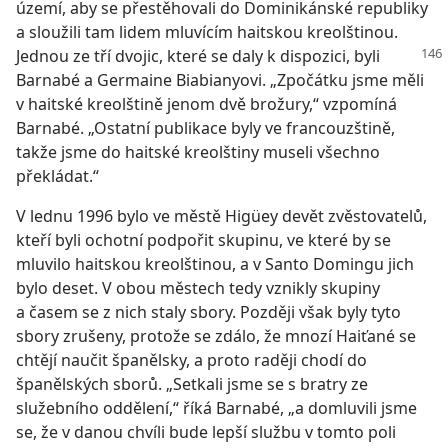
území, aby se přestěhovali do Dominikánské republiky
a sloužili tam lidem mluvícím haitskou kreolštinou.
Jednou ze tří dvojic, které se daly
k dispozici, byli
Barnabé a Germaine Biabianyovi. „Zpočátku jsme měli
v haitské kreolštině jenom dvě brožury,“ vzpomíná
Barnabé. „Ostatní publikace byly ve francouzštině,
takže jsme do haitské kreolštiny museli všechno
překládat.“
V lednu 1996 bylo ve městě Higüey devět zvěstovatelů,
kteří byli ochotní podpořit skupinu, ve které by se
mluvilo haitskou kreolštinou, a v Santo Domingu jich
bylo deset. V obou městech tedy vznikly skupiny
a časem se z nich staly sbory. Později však byly tyto
sbory zrušeny, protože se zdálo, že mnozí Haiťané se
chtějí naučit španělsky, a proto raději chodí do
španělských sborů. „Setkali jsme se s bratry ze
služebního oddělení,“ říká Barnabé, „a domluvili jsme
se, že v danou chvíli bude lepší službu v tomto poli