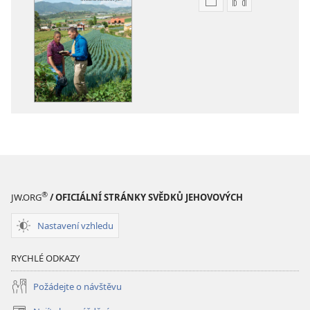
Formáty
Formáty
poblikací
audionahráv
ke
ke
stažení
stažení
Ročenka
Ročenka
svědků
svědků
Jehovových
Jehovových
2015
2015
®
JW.ORG
/ OFICIÁLNÍ STRÁNKY SVĚDKŮ JEHOVOVÝCH
Nastavení vzhledu
RYCHLÉ ODKAZY
Požádejte o návštěvu