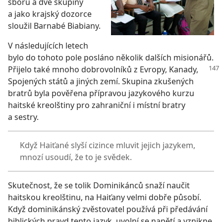
sborů a dvě skupiny
a jako krajský dozorce
sloužil Barnabé Biabiany.
V následujících letech
bylo do tohoto pole posláno několik dalších misionářů.
Přijelo také mnoho dobrovolníků
z Evropy, Kanady,
Spojených států a jiných zemí. Skupina zkušených
bratrů byla pověřena přípravou jazykového kurzu
haitské kreolštiny pro zahraniční i místní bratry
a sestry.
Když Haiťané slyší cizince mluvit jejich jazykem,
mnozí usoudí, že to je svědek.
Skutečnost, že se tolik Dominikánců snaží naučit
haitskou kreolštinu, na Haiťany velmi dobře působí.
Když dominikánský zvěstovatel používá při předávání
biblických pravd tento jazyk, uvolní se napětí a vznikne