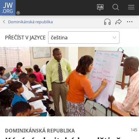
JW.ORG
Přihlásit
se
Změnit
Hledat
ZO
(otevřeno
jazyk
na
NA
Dominikánská republika
nové
stránek
JW.ORG
okno)
PŘEČÍST V JAZYCE
DOMINIKÁNSKÁ REPUBLIKA