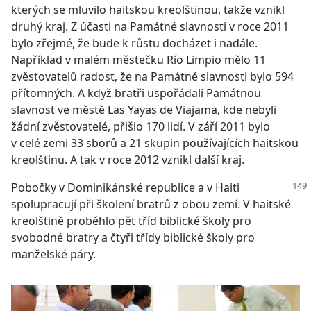
kterých se mluvilo haitskou kreolštinou, takže vznikl
druhý kraj. Z účasti na Památné slavnosti v roce 2011
bylo zřejmé, že bude k růstu docházet i nadále.
Například v malém městečku Río Limpio mělo 11
zvěstovatelů radost, že na Památné slavnosti bylo 594
přítomných. A když bratři uspořádali Památnou
slavnost ve městě Las Yayas de Viajama, kde nebyli
žádní zvěstovatelé, přišlo 170 lidí. V září 2011 bylo
v celé zemi 33 sborů a 21 skupin používajících haitskou
kreolštinu. A tak v roce 2012 vznikl další kraj.
Pobočky v Dominikánské republice a v Haiti
spolupracují při školení bratrů z obou zemí. V haitské
kreolštině proběhlo pět tříd biblické školy pro
svobodné bratry a čtyři třídy biblické školy pro
manželské páry.