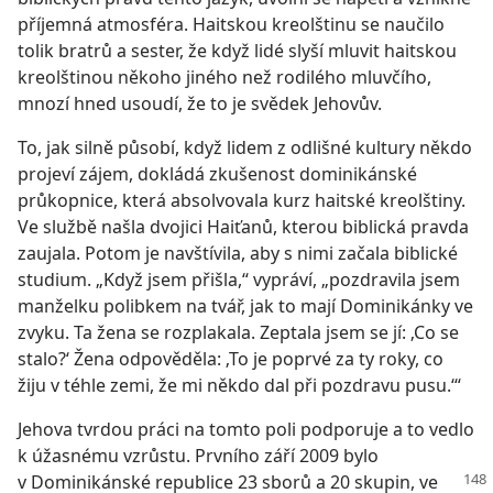
příjemná atmosféra. Haitskou kreolštinu se naučilo
tolik bratrů a sester, že když lidé slyší mluvit haitskou
kreolštinou někoho jiného než rodilého mluvčího,
mnozí hned usoudí, že to je svědek Jehovův.
To, jak silně působí, když lidem z odlišné kultury někdo
projeví zájem, dokládá zkušenost dominikánské
průkopnice, která absolvovala kurz haitské kreolštiny.
Ve službě našla dvojici Haiťanů, kterou biblická pravda
zaujala. Potom je navštívila, aby s nimi začala biblické
studium. „Když jsem přišla,“ vypráví, „pozdravila jsem
manželku polibkem na tvář, jak to mají Dominikánky ve
zvyku. Ta žena se rozplakala. Zeptala jsem se jí: ‚Co se
stalo?‘ Žena odpověděla: ‚To je poprvé za ty roky, co
žiju v téhle zemi, že mi někdo dal při pozdravu pusu.‘“
Jehova tvrdou práci na tomto poli podporuje a to vedlo
k úžasnému vzrůstu. Prvního září 2009 bylo
v Dominikánské republice 23 sborů a 20 skupin, ve