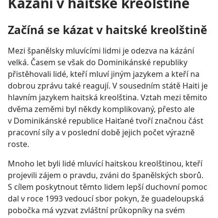
Kázání v haitské kreolštině
Začíná se kázat v haitské kreolštině
Mezi španělsky mluvícími lidmi je odezva na kázání
velká. Časem se však do Dominikánské republiky
přistěhovali lidé, kteří mluví jiným jazykem a kteří na
dobrou zprávu také reagují. V sousedním státě Haiti je
hlavním jazykem haitská kreolština. Vztah mezi těmito
dvěma zeměmi byl někdy komplikovaný, přesto ale
v Dominikánské republice Haiťané tvoří značnou část
pracovní síly a v poslední době jejich počet výrazně
roste.
Mnoho let byli lidé mluvící haitskou kreolštinou, kteří
projevili zájem o pravdu, zváni do španělských sborů.
S cílem poskytnout těmto lidem lepší duchovní pomoc
dal v roce 1993 vedoucí sbor pokyn, že guadeloupská
pobočka má vyzvat zvláštní průkopníky na svém