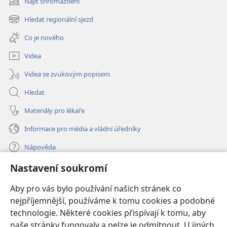
Najít shromáždění
(otevřeno
nové
Hledat regionální sjezd
(otevřeno
okno)
nové
Co je nového
okno)
Videa
Videa se zvukovým popisem
Hledat
Materiály pro lékaře
Informace pro média a vládní úředníky
Nápověda
Nastavení soukromí
Dary
(otevřeno
nové
Aby pro vás bylo používání našich stránek co
okno)
nejpříjemnější, používáme k tomu cookies a podobné
ONLINE KNIHOVNA Strážné věže
(otevřeno
technologie. Některé cookies přispívají k tomu, aby
nové
®
JW Hub
naše stránky fungovaly a nelze je odmítnout. U jiných
okno)