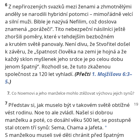
6
Z nepřirozených svazků mezi ženami a zhmotnělými
anděly se narodili hybridní potomci – mimořádně velcí
a silní muži. Bible je nazývá Nefilim, což doslova
znamená „porážeči“. Tito nebezpeční násilníci ještě
zhoršili poměry, které v tehdejším bezbožném
a krutém světě panovaly. Není divu, že Stvořitel došel
k závěru, že „špatnost člověka na zemi je hojná a že
každý sklon myšlenek jeho srdce je po celou dobu
jenom špatný“. Rozhodl se, že tuto zkaženou
společnost za 120 let vyhladí.
(Přečti
1. Mojžíšovu 6:3–
5
.)
7.
Co Noemovi a jeho manželce mohlo ztěžovat výchovu jejich synů?
7
Představ si, jak muselo být v takovém světě obtížné
vést rodinu. Noe to ale zvládl. Našel si dobrou
manželku a poté, co dosáhl věku 500 let, se postupně
stal otcem tří synů: Sema, Chama a Jafeta.
a
S manželkou museli své děti chránit před špatným