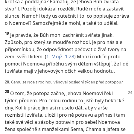
krotká a poddajná? Pamatuj, že Jehova Bůh zvířata
stvořil. Později dokázal rozdělit Rudé moře a zastavit
slunce. Nemohl tedy uskutečnit i to, co popisuje zpráva
o Noemovi? Samozřejmě že mohl, a také to udělal.
19
Je pravda, že Bůh mohl zachránit zvířata jinak.
Způsob, pro který se moudře rozhodl, je pro nás ale
připomínkou, že odpovědnost pečovat o živé tvory na
zemi svěřil lidem. (
1. Mojž. 1:28
) Mnozí rodiče proto
pomocí Noemova příběhu svým dětem vštěpují, že lidé
i zvířata mají v Jehovových očích velkou hodnotu.
20.
Čemu se Noe s rodinou věnoval poslední týden před potopou?
20
O tom, že potopa začne, Jehova Noemovi řekl
týden předem. Pro celou rodinu to jistě byly hektické
dny. Kolik práce jim asi muselo dát, aby v arše
rozmístili zvířata, uložili pro ně potravu a přinesli tam
také své věci a zásoby potravin pro sebe! Noemova
žena společně s manželkami Sema, Chama a Jafeta se