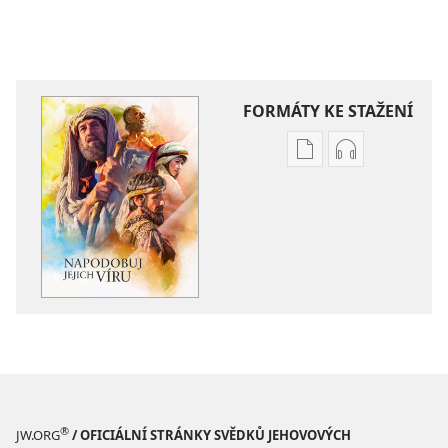
FORMÁTY KE STAŽENÍ
Formáty
Formáty
poblikací
audionahráv
ke
ke
stažení
stažení
Napodobuj
Napodobuj
jejich
jejich
víru
víru
®
JW.ORG
/ OFICIÁLNÍ STRÁNKY SVĚDKŮ JEHOVOVÝCH