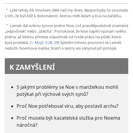
Lidé tehdy žili mnohem déle než my dnes. Bezpochyby to souviselo
a
s tím, že byli blíž k dokonalosti, kterou měli Adam a Eva na začátku.
Lamek dal svému synovi jméno Noe, což pravděpodobně znamená
b
„odpočinek“ nebo „útěcha“. Prorokoval, že Noe naplní význam svého
jména, až lidstvu přinese odpočinek od tvrdé práce na půdě, která
byla prokletá. (
1. Mojž. 5:28, 29
) Splnění tohoto proroctví se Lamek
nedožil. Noemova matka, bratři a sestry asi zahynuli při potopě.
K ZAMYŠLENÍ
S jakými problémy se Noe s manželkou mohli
potýkat při výchově svých synů?
Proč Noe potřeboval víru, aby postavil archu?
Proč musela být kazatelská služba pro Noema
náročná?