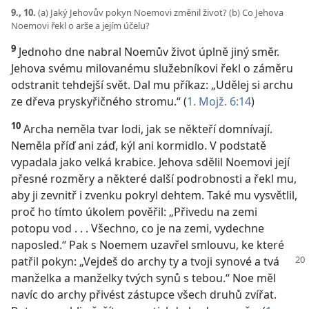
9., 10.
(a) Jaký Jehovův pokyn Noemovi změnil život? (b) Co Jehova
Noemovi řekl o arše a jejím účelu?
9
Jednoho dne nabral Noemův život úplně jiný směr.
Jehova svému milovanému služebníkovi řekl o záměru
odstranit tehdejší svět. Dal mu příkaz: „Udělej si archu
ze dřeva pryskyřičného stromu.“ (
1. Mojž. 6:14
)
10
Archa neměla tvar lodi, jak se někteří domnívají.
Neměla příď ani záď, kýl ani kormidlo. V podstatě
vypadala jako velká krabice. Jehova sdělil Noemovi její
přesné rozměry a některé další podrobnosti a řekl mu,
aby ji zevnitř i zvenku pokryl dehtem. Také mu vysvětlil,
proč ho tímto úkolem pověřil: „Přivedu na zemi
potopu vod . . . Všechno, co je na zemi, vydechne
naposled.“ Pak s Noemem uzavřel smlouvu, ke které
patřil
pokyn: „Vejdeš do archy ty a tvoji synové a tvá
manželka a manželky tvých synů s tebou.“ Noe měl
navíc do archy přivést zástupce všech druhů zvířat.