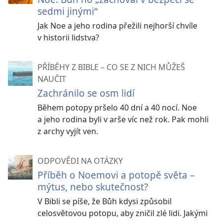
sedmi jinými“
Jak Noe a jeho rodina přežili nejhorší chvíle
v historii lidstva?
PŘÍBĚHY Z BIBLE – CO SE Z NICH MŮŽEŠ
NAUČIT
Zachránilo se osm lidí
Během potopy pršelo 40 dní a 40 nocí. Noe
a jeho rodina byli v arše víc než rok. Pak mohli
z archy vyjít ven.
ODPOVĚDI NA OTÁZKY
Příběh o Noemovi a potopě světa –
mýtus, nebo skutečnost?
V Bibli se píše, že Bůh kdysi způsobil
celosvětovou potopu, aby zničil zlé lidi. Jakými