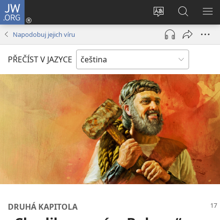
JW.ORG
Přihlásit
se
Změnit
Hledat
ZO
(otevřeno
jazyk
na
NA
Napodobuj jejich víru
nové
stránek
JW.ORG
okno)
PŘEČÍST V JAZYCE
DRUHÁ KAPITOLA