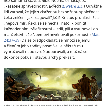
než samotná stavba. Bible Noema označuje za
„kazatele spravedlnosti“.
(Přečti
2. Petra 2:5
.)
Odvážně
lidi varoval, že jejich zkaženou bezbožnou společnost
čeká zničení. Jak reagovali? Ježíš Kristus prohlásil, že si
„nepovšimli“. Řekl, že se nechali natolik pohltit
každodenními záležitostmi – jedli, pili a vstupovali do
manželství –, že Noemovi nevěnovali pozornost. (
Mat.
24:37–39
) Dá se předpokládat, že mnozí se jemu
a členům jeho rodiny posmívali a někteří mu
vyhrožovali nebo tvrdě odporovali, a možná se
dokonce pokusili stavbu archy překazit.
Ačkoli bylo zřejmé, že Noe má Boží požehnání, lidé se mu posmívali