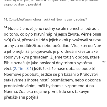
a ignorovali jeho poselství
14.
Co se křesťané mohou naučit od Noema a jeho rodiny?
14
Noe a členové jeho rodiny se ale nenechali odradit
od toho, co bylo hlavní náplní jejich života. Věrně plnili
svůj úkol, přestože lidé v jejich okolí považovali stavbu
archy za nedůležitou nebo pošetilou. Víra, kterou Noe
a jeho nejbližší projevovali, je pro dnešní křesťanské
rodiny velkým příkladem. Žijeme totiž v období, které
Bible označuje jako poslední dny
tohoto systému
věcí. (
2. Tim. 3:1
) Ježíš řekl, že naše doba se bude té
Noemově podobat. Jestliže se při kázání o Království
setkáváme s lhostejností, posměchem, nebo dokonce
pronásledováním, měli bychom si vzpomenout na
Noema. Zdaleka nejsme první, kdo se s takovými
překážkami potýká.