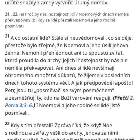
určitě snažily z archy vytvořit útulný domov.
21., 22.
(a) Proč by nás lhostejnost lidí v Noemových dnech neměla
překvapovat? (b) Kdy se lidé přestali Noemovi a jeho rodině
posmívat?
21
A co ostatní lidé? Stále si neuvědomovali, co se děje,
přestože bylo zřejmé, že Noemovi a jeho úsilí Jehova
žehná. Nemohli přehlédnout ani tu spoustu zvířat,
která proudila do archy. Jejich lhostejnost by nás ale
neměla překvapovat. Ani dnes si lidé nevšímají
ohromného množství důkazů, že žijeme v posledních
dnech tohoto systému věcí. A jak předpověděl apoštol
Petr, jsou tu „posměvači se svým posměchem“
a zesměšňují ty, kdo na Boží varování reagují.
(Přečti
2.
Petra 3:3–6
.)
I Noemovi a jeho rodině se lidé jistě
posmívali.
22
Kdy s tím přestali? Zpráva říká, že když Noe
s rodinou a zvířaty vešli do archy, Jehova za nimi