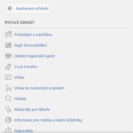
Nastavení vzhledu
RYCHLÉ ODKAZY
Požádejte o návštěvu
Najít shromáždění
(otevřeno
nové
Hledat regionální sjezd
(otevřeno
okno)
nové
Co je nového
okno)
Videa
Videa se zvukovým popisem
Hledat
Materiály pro lékaře
Informace pro média a vládní úředníky
Nápověda