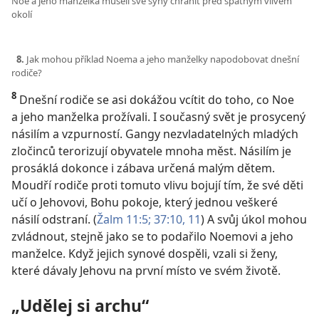
Noe a jeho manželka museli své syny chránit před špatným vlivem
okolí
8.
Jak mohou příklad Noema a jeho manželky napodobovat dnešní
rodiče?
8
Dnešní rodiče se asi dokážou vcítit do toho, co Noe
a jeho manželka prožívali. I současný svět je prosycený
násilím a vzpurností. Gangy nezvladatelných mladých
zločinců terorizují obyvatele mnoha měst. Násilím je
prosáklá dokonce i zábava určená malým dětem.
Moudří rodiče proti tomuto vlivu bojují tím, že své děti
učí o Jehovovi, Bohu pokoje, který jednou veškeré
násilí odstraní. (
Žalm 11:5;
37:10, 11
) A svůj úkol mohou
zvládnout, stejně jako se to podařilo Noemovi a jeho
manželce. Když jejich synové dospěli, vzali si ženy,
které dávaly Jehovu na první místo ve svém životě.
„Udělej si archu“