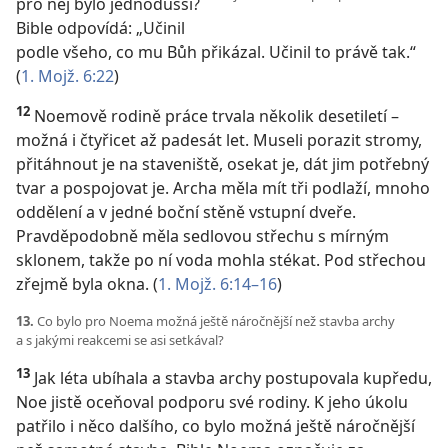
pro něj bylo jednodušší?
Bible odpovídá: „Učinil
podle všeho, co mu Bůh přikázal. Učinil to právě tak.“
(
1. Mojž. 6:22
)
12
Noemově rodině práce trvala několik desetiletí –
možná i čtyřicet až padesát let. Museli porazit stromy,
přitáhnout je na staveniště, osekat je, dát jim potřebný
tvar a pospojovat je. Archa měla mít tři podlaží, mnoho
oddělení a v jedné boční stěně vstupní dveře.
Pravděpodobně měla sedlovou střechu s mírným
sklonem, takže po ní voda mohla stékat. Pod střechou
zřejmě byla okna. (
1. Mojž. 6:14–16
)
13.
Co bylo pro Noema možná ještě náročnější než stavba archy
a s jakými reakcemi se asi setkával?
13
Jak léta ubíhala a stavba archy postupovala kupředu,
Noe jistě oceňoval podporu své rodiny. K jeho úkolu
patřilo i něco dalšího, co bylo možná ještě náročnější