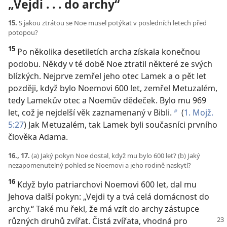
„Vejdi . . . do archy“
15.
S jakou ztrátou se Noe musel potýkat v posledních letech před
potopou?
15
Po několika desetiletích archa získala konečnou
podobu. Někdy v té době Noe ztratil některé ze svých
blízkých. Nejprve zemřel jeho otec Lamek a o pět let
později, když bylo Noemovi 600 let, zemřel Metuzalém,
tedy Lamekův otec a Noemův dědeček. Bylo mu 969
let, což je nejdelší věk zaznamenaný v Bibli.
(
1. Mojž.
b
5:27
) Jak Metuzalém, tak Lamek byli současníci prvního
člověka Adama.
16., 17.
(a) Jaký pokyn Noe dostal, když mu bylo 600 let? (b) Jaký
nezapomenutelný pohled se Noemovi a jeho rodině naskytl?
16
Když bylo patriarchovi Noemovi 600 let, dal mu
Jehova další pokyn: „Vejdi ty a tvá celá domácnost do
archy.“ Také mu řekl, že má vzít do archy zástupce
různých druhů zvířat.
Čistá zvířata, vhodná pro