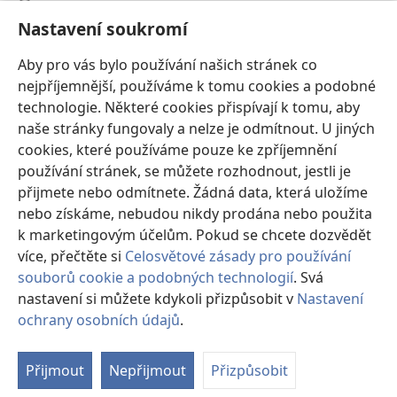
Nastavení soukromí
Dary
(otevřeno
nové
Aby pro vás bylo používání našich stránek co
okno)
nejpříjemnější, používáme k tomu cookies a podobné
ONLINE KNIHOVNA Strážné věže
(otevřeno
technologie. Některé cookies přispívají k tomu, aby
nové
®
JW Hub
naše stránky fungovaly a nelze je odmítnout. U jiných
okno)
(otevřeno
cookies, které používáme pouze ke zpříjemnění
nové
®
JW Library
okno)
používání stránek, se můžete rozhodnout, jestli je
přijmete nebo odmítnete. Žádná data, která uložíme
Watchtower Library
nebo získáme, nebudou nikdy prodána nebo použita
k marketingovým účelům. Pokud se chcete dozvědět
více, přečtěte si
Celosvětové zásady pro používání
souborů cookie a podobných technologií
. Svá
nastavení si můžete kdykoli přizpůsobit v
Nastavení
Copyright
© 2026 Watch Tower Bible and Tract Society of Pennsylvania.
PODMÍNKY POUŽITÍ
|
OCHRANA SOUKROMÍ
|
NASTAVENÍ
ochrany osobních údajů
.
Zo
SOUKROMÍ
o
Přijmout
Nepřijmout
Přizpůsobit