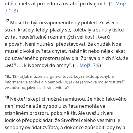
oběti, měl vzít po sedmi a ostatní po dvojicích. (
1. Mojž.
7:1–3
)
17
Musel to být nezapomenutelný pohled. Ze všech
stran kráčely, letěly, plazily se, kolébaly a sunuly tisíce
zvířat neuvěřitelně rozmanitých velikostí, tvarů
a povah. Není nutné si představovat, že chudák Noe
musel divoká zvířata chytat, nahánět nebo nějak lákat
do uzavřeného prostoru plavidla. Zpráva o nich říká, že
„
vešli
. . . k Noemovi do archy“. (
1. Mojž. 7:9
)
18., 19.
(a) Jak můžeme argumentovat, když někdo zpochybní
informace ve zprávě o Noemovi? (b) Jak se Jehovova moudrost zračí
ve způsobu, jakým zachránil zvířata?
18
Někteří skeptici možná namítnou, že něco takového
není možné a že by spolu zvířata nemohla ve
stísněném prostoru pokojně žít. Ale uvažuj: Není
logické předpokládat, že Stvořitel celého vesmíru je
schopný ovládat zvířata, a dokonce způsobit, aby byla