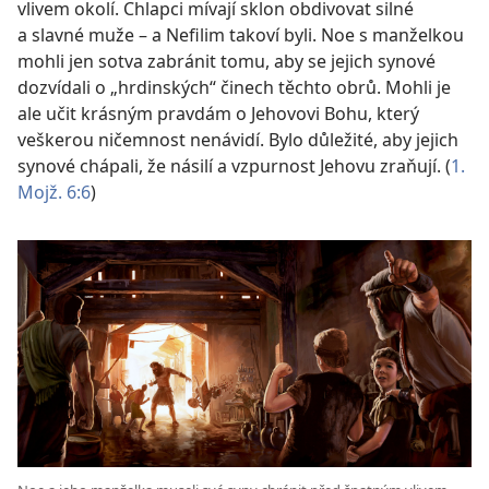
vlivem okolí. Chlapci mívají sklon obdivovat silné
a slavné muže – a Nefilim takoví byli. Noe s manželkou
mohli jen sotva zabránit tomu, aby se jejich synové
dozvídali o „hrdinských“ činech těchto obrů. Mohli je
ale učit krásným pravdám o Jehovovi Bohu, který
veškerou ničemnost nenávidí. Bylo důležité, aby jejich
synové chápali, že násilí a vzpurnost Jehovu zraňují. (
1.
Mojž. 6:6
)