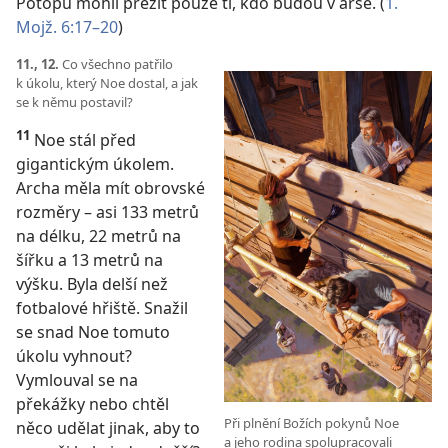
Potopu mohli přežít pouze ti, kdo budou v arše. (
1.
Mojž. 6:17–20
)
11., 12.
Co všechno patřilo
k úkolu, který Noe dostal, a jak
se k němu postavil?
11
Noe stál před
gigantickým úkolem.
Archa měla mít obrovské
rozměry – asi 133 metrů
na délku, 22 metrů na
šířku a 13 metrů na
výšku. Byla delší než
fotbalové hřiště. Snažil
se snad Noe tomuto
úkolu vyhnout?
Vymlouval se na
překážky nebo chtěl
Při plnění Božích pokynů Noe
něco udělat jinak, aby to
a jeho rodina spolupracovali