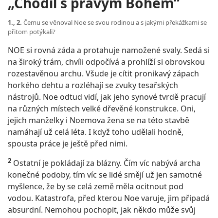
„Chodil s pravým Bohem“
1., 2.
Čemu se věnoval Noe se svou rodinou a s jakými překážkami se
přitom potýkali?
NOE si rovná záda a protahuje namožené svaly. Sedá si
na široký trám, chvíli odpočívá a prohlíží si obrovskou
rozestavěnou archu. Všude je cítit pronikavý zápach
horkého dehtu a rozléhají se zvuky tesařských
nástrojů. Noe odtud vidí, jak jeho synové tvrdě pracují
na různých místech velké dřevěné konstrukce. Oni,
jejich manželky i Noemova žena se na této stavbě
namáhají už celá léta. I když toho udělali hodně,
spousta práce je ještě před nimi.
2
Ostatní je pokládají za blázny. Čím víc nabývá archa
konečné podoby, tím víc se lidé smějí už jen samotné
myšlence, že by se celá země měla ocitnout pod
vodou. Katastrofa, před kterou Noe varuje, jim připadá
absurdní. Nemohou pochopit, jak někdo může svůj