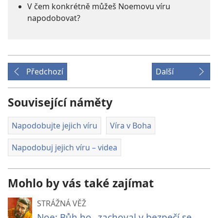
V čem konkrétně můžeš Noemovu víru
napodobovat?
Předchozí
Další
Související náměty
Napodobujte jejich víru
Víra v Boha
Napodobuj jejich víru – videa
Mohlo by vás také zajímat
STRÁŽNÁ VĚŽ
Noe: Bůh ho „zachoval v bezpečí se