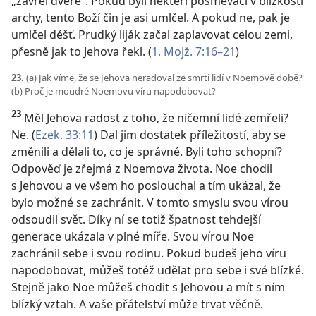
„zavřel dveře“. Pokud byli někteří posměvači v blízkosti
archy, tento Boží čin je asi umlčel. A pokud ne, pak je
umlčel déšť. Prudký liják začal zaplavovat celou zemi,
přesně jak to Jehova řekl. (
1. Mojž. 7:16–21
)
23.
(a) Jak víme, že se Jehova neradoval ze smrti lidí v Noemově době?
(b) Proč je moudré Noemovu víru napodobovat?
23
Měl Jehova radost z toho, že ničemní lidé zemřeli?
Ne. (
Ezek. 33:11
) Dal jim dostatek příležitostí, aby se
změnili a dělali to, co je správné. Byli toho schopní?
Odpověď je zřejmá z Noemova života. Noe chodil
s Jehovou a ve všem ho poslouchal a tím ukázal, že
bylo možné se zachránit. V tomto smyslu svou vírou
odsoudil svět. Díky ní se totiž špatnost tehdejší
generace ukázala v plné míře. Svou vírou Noe
zachránil sebe i svou rodinu. Pokud budeš jeho víru
napodobovat, můžeš totéž udělat pro sebe i své blízké.
Stejně jako Noe můžeš chodit s Jehovou a mít s ním
blízký vztah. A vaše přátelství může trvat věčně.