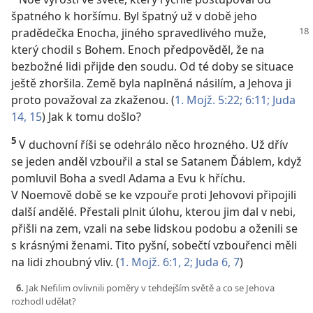
špatného k horšímu. Byl špatný už v době jeho
pradědečka Enocha,
jiného spravedlivého muže,
který chodil s Bohem. Enoch předpověděl, že na
bezbožné lidi přijde den soudu. Od té doby se situace
ještě zhoršila. Země byla naplněná násilím, a Jehova ji
proto považoval za zkaženou. (
1. Mojž. 5:22;
6:11;
Juda
14, 15
) Jak k tomu došlo?
5
V duchovní říši se odehrálo něco hrozného. Už dřív
se jeden anděl vzbouřil a stal se Satanem Ďáblem, když
pomluvil Boha a svedl Adama a Evu k hříchu.
V Noemově době se ke vzpouře proti Jehovovi připojili
další andělé. Přestali plnit úlohu, kterou jim dal v nebi,
přišli na zem, vzali na sebe lidskou podobu a oženili se
s krásnými ženami. Tito pyšní, sobečtí vzbouřenci měli
na lidi zhoubný vliv. (
1. Mojž. 6:1, 2;
Juda 6, 7
)
6.
Jak Nefilim ovlivnili poměry v tehdejším světě a co se Jehova
rozhodl udělat?