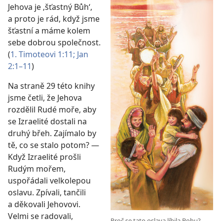
Jehova je ‚šťastný Bůh‘,
a proto je rád, když jsme
šťastní a máme kolem
sebe dobrou společnost.
(
1. Timoteovi 1:11;
Jan
2:1–11
)
Na straně 29 této knihy
jsme četli, že Jehova
rozdělil Rudé moře, aby
se Izraelité dostali na
druhý břeh. Zajímalo by
tě, co se stalo potom? —
Když Izraelité prošli
Rudým mořem,
uspořádali velkolepou
oslavu. Zpívali, tančili
a děkovali Jehovovi.
Velmi se radovali,
Proč se tato oslava líbila Bohu?