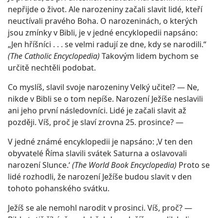
nepřijde o život. Ale narozeniny začali slavit lidé, kteří
neuctívali pravého Boha. O narozeninách, o kterých
jsou zmínky v Bibli, je v jedné encyklopedii napsáno:
„Jen hříšníci . . . se velmi radují ze dne, kdy se narodili.“
(The Catholic Encyclopedia)
Takovým lidem bychom se
určitě nechtěli podobat.
Co myslíš, slavil svoje narozeniny Velký učitel? — Ne,
nikde v Bibli se o tom nepíše. Narození Ježíše neslavili
ani jeho první následovníci. Lidé je začali slavit až
později. Víš, proč je slaví zrovna 25. prosince? —
V jedné známé encyklopedii je napsáno: ‚V ten den
obyvatelé Říma slavili svátek Saturna a oslavovali
narození Slunce.‘
(The World Book Encyclopedia)
Proto se
lidé rozhodli, že narození Ježíše budou slavit v den
tohoto pohanského svátku.
Ježíš se ale nemohl narodit v prosinci. Víš, proč? —