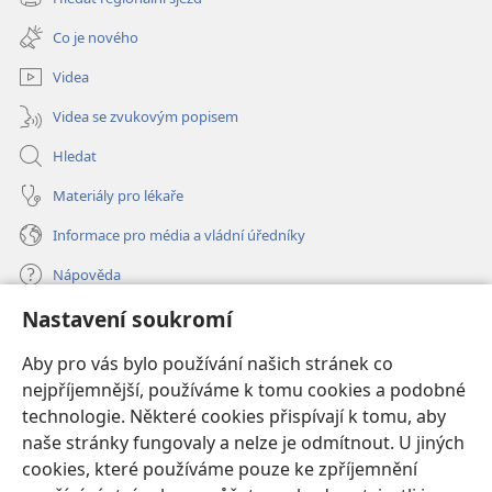
(otevřeno
okno)
nové
Co je nového
okno)
Videa
Videa se zvukovým popisem
Hledat
Materiály pro lékaře
Informace pro média a vládní úředníky
Nápověda
Nastavení soukromí
Dary
(otevřeno
nové
Aby pro vás bylo používání našich stránek co
okno)
nejpříjemnější, používáme k tomu cookies a podobné
ONLINE KNIHOVNA Strážné věže
(otevřeno
technologie. Některé cookies přispívají k tomu, aby
nové
®
JW Hub
naše stránky fungovaly a nelze je odmítnout. U jiných
okno)
(otevřeno
cookies, které používáme pouze ke zpříjemnění
nové
®
JW Library
okno)