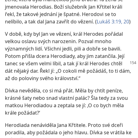
jmenovala Herodias. Boží služebník Jan Křtitel králi
řekl, že takové jednání je špatné. Herodovi se to
nelíbilo, a tak dal Jana zavřít do vězení. (
Lukáš 3:19, 20
)
V době, kdy byl Jan ve vězení, král Herodes pořádal
velkou oslavu svých narozenin. Pozval mnoho
významných lidí. Všichni jedli, pili a dobře se bavili.
Potom přišla dcera Herodiady, aby jim zatančila. Její
tanec se všem velmi líbil, a tak jí král Herodes
chtěl
dát nějaký dar. Řekl jí: „O cokoli mě požádáš, to ti dám,
až do poloviny svého království.“
Dívka nevěděla, co si má přát. Měla by chtít peníze,
krásné šaty nebo snad vlastní palác? Šla tedy za svou
matkou Herodiadou a zeptala se jí: ‚O co bych měla
krále požádat?‘
Herodiada nenáviděla Jana Křtitele. Proto své dceři
poradila, aby požádala o jeho hlavu. Dívka se vrátila ke