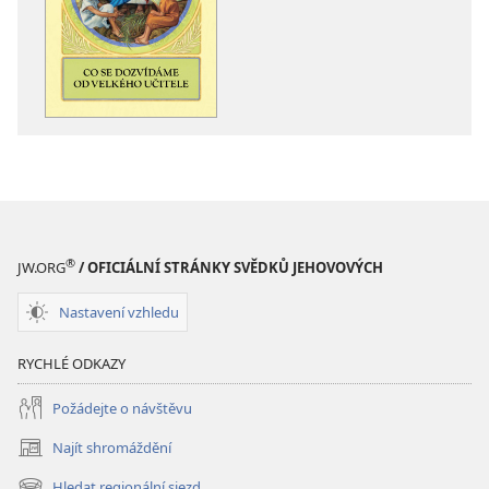
ke
stažení
Co
se
dozvídáme
od
Velkého
učitele
®
JW.ORG
/ OFICIÁLNÍ STRÁNKY SVĚDKŮ JEHOVOVÝCH
Nastavení vzhledu
RYCHLÉ ODKAZY
Požádejte o návštěvu
Najít shromáždění
(otevřeno
nové
Hledat regionální sjezd