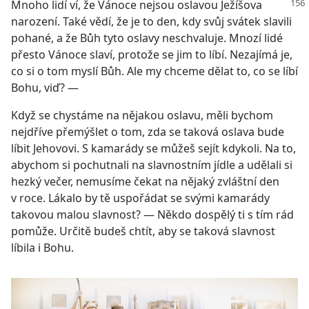
Mnoho lidí ví, že Vánoce nejsou oslavou Ježíšova
narození. Také vědí, že je to den, kdy svůj svátek slavili
pohané, a že Bůh tyto oslavy neschvaluje. Mnozí lidé
přesto Vánoce slaví, protože se jim to líbí. Nezajímá je,
co si o tom myslí Bůh. Ale my chceme dělat to, co se líbí
Bohu, viď? —
Když se chystáme na nějakou oslavu, měli bychom
nejdříve přemýšlet o tom, zda se taková oslava bude
líbit Jehovovi. S kamarády se můžeš sejít kdykoli. Na to,
abychom si pochutnali na slavnostním jídle a udělali si
hezký večer, nemusíme čekat na nějaký zvláštní den
v roce. Lákalo by tě uspořádat se svými kamarády
takovou malou slavnost? — Někdo dospělý ti s tím rád
pomůže. Určitě budeš chtít, aby se taková slavnost
líbila i Bohu.