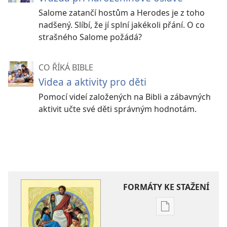
Salome zatančí hostům a Herodes je z toho
nadšený. Slíbí, že jí splní jakékoli přání. O co
strašného Salome požádá?
CO ŘÍKÁ BIBLE
Videa a aktivity pro děti
Pomocí videí založených na Bibli a zábavných
aktivit učte své děti správným hodnotám.
FORMÁTY KE STAŽENÍ
Formáty
poblikací