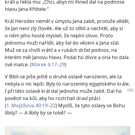
králi a řekla mu: „Chci, abys mi ihned dal na podnose
hlavu Jana Křtitele.“
Král Herodes neměl v úmyslu Jana zabít, protože věděl,
že Jan není zlý člověk. Ale už to slíbil a nechtěl, aby si
o něm jeho hosté mysleli, že neplní slovo. Proto
jednomu muži nařídil, aby šel do vězení a Jana sťal.
Muž se za chvíli vrátil a v rukách držel podnos, na
kterém měl Janovu hlavu. Podal ho dívce a ona ho dala
své matce. (
Marek 6:17–29
)
V Bibli se píše ještě o druhé oslavě narozenin, ale ta
nebyla o nic lepší. Byly to narozeniny egyptského krále.
I při
této oslavě král dal jednoho muže zabít. Dal ho
pověsit na kůl, aby ho roztrhali draví ptáci.
(
1. Mojžíšova 40:19–22
) Myslíš, že tyto oslavy se Bohu
líbily? — A líbily by se tobě? —