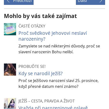
Předchozí
Další
Mohlo by vás také zajímat
ČASTÉ OTÁZKY
Proč svědkové Jehovovi neslaví
narozeniny?
Zamyslete se nad některými důvody, proč se
slavení narozenin Bohu nelíbí.
PROBUĎTE SE!
Kdy se narodil Ježíš?
Proč se Ježíšovo narození slaví 25. prosince,
když přesné datum není známo?
JEŽÍŠ – CESTA, PRAVDA A ŽIVOT
Vražda při narozeninové oslavě