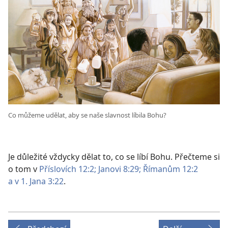
Co můžeme udělat, aby se naše slavnost líbila Bohu?
Je důležité vždycky dělat to, co se líbí Bohu. Přečteme si
o tom v
Příslovích 12:2;
Janovi 8:29;
Římanům 12:2
a
v 1. Jana 3:22
.