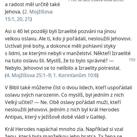
a radost měl určitě také
Jehova. (
2. Mojžíšova
15:1,
20, 21
)
Asi o 40 let později byli Izraelité pozváni na jinou
velkou oslavu. Ale ti, kdo ji pořádali, nesloužili Jehovovi.
Uctívali jiné bohy, a dokonce měli pohlavní styky
s lidmi, se kterými nebyli v manželství. Někteří Izraelité
na tuto oslavu šli. Myslíš,
že to bylo správné? —
Nebylo. Jehovovi se to nelíbilo a Izraelity potrestal.
(
4. Mojžíšova 25:1–9;
1. Korinťanům 10:8
)
V Bibli také můžeme číst o dvou lidech, kteří uspořádali
oslavu svých narozenin. Co myslíš, byl jedním z nich
Velký učitel? — Ne. Obě oslavy pořádali muži, kteří
nesloužili Jehovovi. Jedním z nich byl král Herodes
Antipas, který v Ježíšově době vládl v Galileji.
Král Herodes napáchal mnoho zla. Například si vzal
ženu, která byla manželkou jeho bratra. Ta žena se