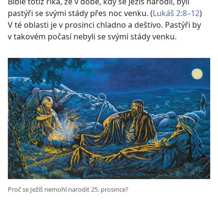
Bible totiž říká, že v době, kdy se Ježíš narodil, byli
pastýři se svými stády přes noc venku. (
Lukáš 2:8–12
)
V té oblasti je v prosinci chladno a deštivo. Pastýři by
v takovém počasí nebyli se svými stády venku.
Proč se Ježíš nemohl narodit 25. prosince?