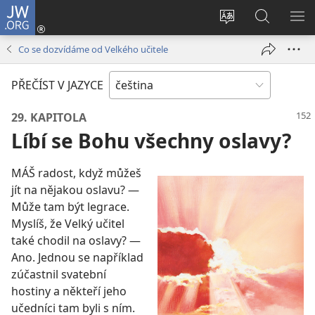
JW.ORG
Přihlásit
se
Změnit
Hledat
ZO
(otevřeno
jazyk
na
NA
Co se dozvídáme od Velkého učitele
nové
stránek
JW.ORG
okno)
PŘEČÍST V JAZYCE
29. KAPITOLA
Líbí se Bohu všechny oslavy?
MÁŠ radost, když můžeš
jít na nějakou oslavu? —
Může tam být legrace.
Myslíš, že Velký učitel
také chodil na oslavy? —
Ano. Jednou se například
zúčastnil svatební
hostiny a někteří jeho
učedníci tam byli s ním.