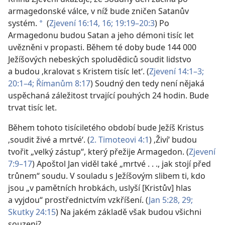
armagedonské válce, v níž bude zničen Satanův
systém.
(
Zjevení 16:14,
16;
19:19–20:3
) Po
a
Armagedonu budou Satan a jeho démoni tisíc let
uvězněni v propasti. Během té doby bude 144 000
Ježíšových nebeských spoludědiců soudit lidstvo
a budou ‚kralovat s Kristem tisíc let‘. (
Zjevení 14:1–3;
20:1–4;
Římanům 8:17
) Soudný den tedy není nějaká
uspěchaná záležitost trvající pouhých 24 hodin. Bude
trvat tisíc let.
Během tohoto tisíciletého období bude Ježíš Kristus
‚soudit živé a mrtvé‘. (
2. Timoteovi 4:1
) ‚Živí‘ budou
tvořit „velký zástup“, který přežije Armagedon. (
Zjevení
7:9–17
) Apoštol Jan viděl také „mrtvé . . ., jak stojí před
trůnem“ soudu. V souladu s Ježíšovým slibem ti, kdo
jsou „v pamětních hrobkách, uslyší [Kristův] hlas
a vyjdou“ prostřednictvím vzkříšení. (
Jan 5:28, 29;
Skutky 24:15
) Na jakém základě však budou všichni
souzeni?