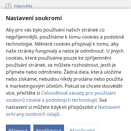
Nápověda
Nastavení soukromí
Dary
(otevřeno
nové
Aby pro vás bylo používání našich stránek co
okno)
nejpříjemnější, používáme k tomu cookies a podobné
ONLINE KNIHOVNA Strážné věže
(otevřeno
technologie. Některé cookies přispívají k tomu, aby
nové
®
JW Hub
naše stránky fungovaly a nelze je odmítnout. U jiných
okno)
(otevřeno
cookies, které používáme pouze ke zpříjemnění
nové
®
JW Library
okno)
používání stránek, se můžete rozhodnout, jestli je
přijmete nebo odmítnete. Žádná data, která uložíme
Watchtower Library
nebo získáme, nebudou nikdy prodána nebo použita
k marketingovým účelům. Pokud se chcete dozvědět
více, přečtěte si
Celosvětové zásady pro používání
souborů cookie a podobných technologií
. Svá
Copyright
© 2026 Watch Tower Bible and Tract Society of Pennsylvania.
nastavení si můžete kdykoli přizpůsobit v
Nastavení
PODMÍNKY POUŽITÍ
|
OCHRANA SOUKROMÍ
|
NASTAVENÍ
ochrany osobních údajů
.
Zo
SOUKROMÍ
o
Přijmout
Nepřijmout
Přizpůsobit