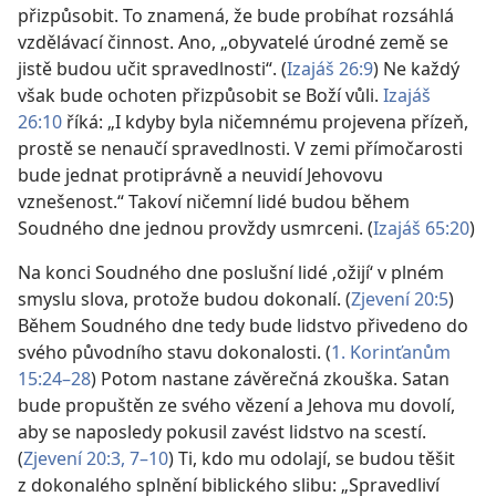
přizpůsobit. To znamená, že bude probíhat rozsáhlá
vzdělávací činnost. Ano, „obyvatelé úrodné země se
jistě budou učit spravedlnosti“. (
Izajáš 26:9
) Ne každý
však bude ochoten přizpůsobit se Boží vůli.
Izajáš
26:10
říká: „I kdyby byla ničemnému projevena přízeň,
prostě se nenaučí spravedlnosti. V zemi přímočarosti
bude jednat protiprávně a neuvidí Jehovovu
vznešenost.“ Takoví ničemní lidé budou během
Soudného dne jednou provždy usmrceni. (
Izajáš 65:20
)
Na konci Soudného dne poslušní lidé ‚ožijí‘ v plném
smyslu slova, protože budou dokonalí. (
Zjevení 20:5
)
Během Soudného dne tedy bude lidstvo přivedeno do
svého původního stavu dokonalosti. (
1. Korinťanům
15:24–28
) Potom nastane závěrečná zkouška. Satan
bude propuštěn ze svého vězení a Jehova mu dovolí,
aby se naposledy pokusil zavést lidstvo na scestí.
(
Zjevení 20:3,
7–10
) Ti, kdo mu odolají, se budou těšit
z dokonalého splnění biblického slibu: „Spravedliví