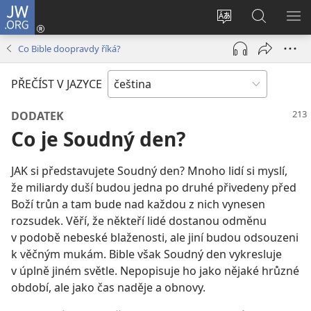
JW.ORG
Přihlásit
se
Změnit
Hledat
ZO
(otevřeno
jazyk
na
NA
Co Bible doopravdy říká?
nové
stránek
JW.ORG
okno)
PŘEČÍST V JAZYCE
DODATEK
Co je Soudný den?
JAK si představujete Soudný den? Mnoho lidí si myslí,
že miliardy duší budou jedna po druhé přivedeny před
Boží trůn a tam bude nad každou z nich vynesen
rozsudek. Věří, že někteří lidé dostanou odměnu
v podobě nebeské blaženosti, ale jiní budou odsouzeni
k věčným mukám. Bible však Soudný den vykresluje
v úplně jiném světle. Nepopisuje ho jako nějaké hrůzné
období, ale jako čas naděje a obnovy.