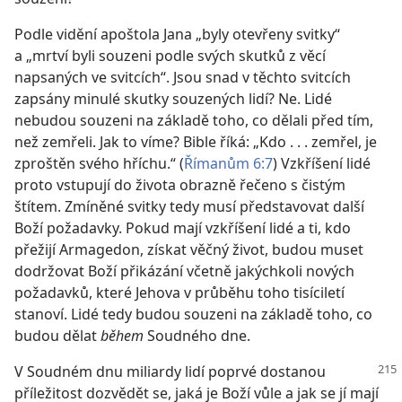
Podle vidění apoštola Jana „byly otevřeny svitky“
a „mrtví byli souzeni podle svých skutků z věcí
napsaných ve svitcích“. Jsou snad v těchto svitcích
zapsány minulé skutky souzených lidí? Ne. Lidé
nebudou souzeni na základě toho, co dělali před tím,
než zemřeli. Jak to víme? Bible říká: „Kdo . . . zemřel, je
zproštěn svého hříchu.“ (
Římanům 6:7
) Vzkříšení lidé
proto vstupují do života obrazně řečeno s čistým
štítem. Zmíněné svitky tedy musí představovat další
Boží požadavky. Pokud mají vzkříšení lidé a ti, kdo
přežijí Armagedon, získat věčný život, budou muset
dodržovat Boží přikázání včetně jakýchkoli nových
požadavků, které Jehova v průběhu toho tisíciletí
stanoví. Lidé tedy budou souzeni na základě toho, co
budou dělat
během
Soudného dne.
V Soudném dnu miliardy lidí poprvé dostanou
příležitost dozvědět se, jaká je Boží vůle a jak se jí mají