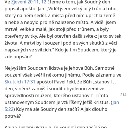
Ve
Zjevení 20:11, 12
čteme o tom, jak Soudný den
popsal apoštol Jan: „Viděl jsem velký bílý trůn a toho,
který na něm seděl. Z místa před ním uprchla země
a nebe a nebylo pro ně nalezeno místo. A viděl jsem
mrtvé, velké a malé, jak stojí před trůnem, a byly
otevřeny svitky. Ale byl otevřen další svitek; je to svitek
života. A mrtví byli souzeni podle svých skutků z věcí
napsaných ve svitcích.“ Kdo je tím Soudcem, který je
zde popsán?
Nejvyšším Soudcem lidstva je Jehova Bůh. Samotné
souzení však svěřil někomu jinému. Podle záznamu ve
Skutcích 17:31
apoštol Pavel řekl, že Bůh „stanovil . . .
den, v němž zamýšlí soudit obydlenou zemi ve
spravedlnosti mužem, kterého
ustanovil“. Tímto
ustanoveným Soudcem je vzkříšený Ježíš Kristus. (
Jan
5:22
) Kdy má ale Soudný den začít? A jak dlouho
potrvá?
Kniha Zjevení ukazuje, že Soudný den začíná po