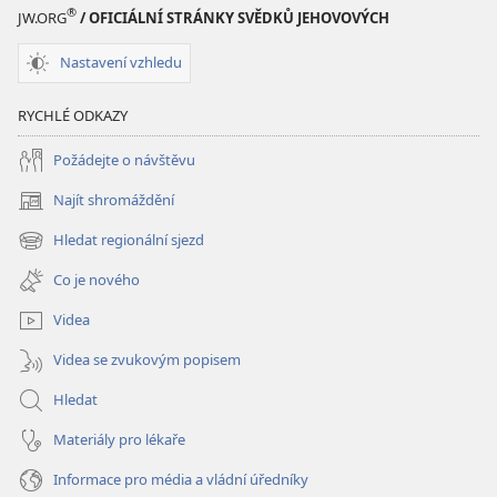
®
JW.ORG
/ OFICIÁLNÍ STRÁNKY SVĚDKŮ JEHOVOVÝCH
Nastavení vzhledu
RYCHLÉ ODKAZY
Požádejte o návštěvu
Najít shromáždění
(otevřeno
nové
Hledat regionální sjezd
(otevřeno
okno)
nové
Co je nového
okno)
Videa
Videa se zvukovým popisem
Hledat
Materiály pro lékaře
Informace pro média a vládní úředníky