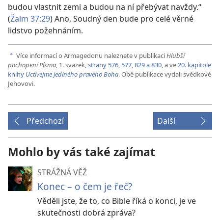
budou vlastnit zemi a budou na ní přebývat navždy.“
(
Žalm 37:29
) Ano, Soudný den bude pro celé věrné
lidstvo požehnáním.
Více informací o Armagedonu naleznete v publikaci
Hlubší
a
pochopení Písma
, 1. svazek,
strany 576, 577,
829 a 830
, a ve
20. kapitole
knihy
Uctívejme jediného pravého Boha
. Obě publikace vydali svědkové
Jehovovi.
Předchozí
Další
Mohlo by vás také zajímat
STRÁŽNÁ VĚŽ
Konec – o čem je řeč?
Věděli jste, že to, co Bible říká o konci, je ve
skutečnosti dobrá zpráva?