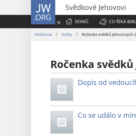
JW.ORG
Svědkové Jehovovi
DOMŮ
CO ŘÍKÁ BIB
Knihovna
Knihy
Ročenka svědků Jehovových 
Ročenka svědků 
Dopis od vedoucí
Co se událo v mi