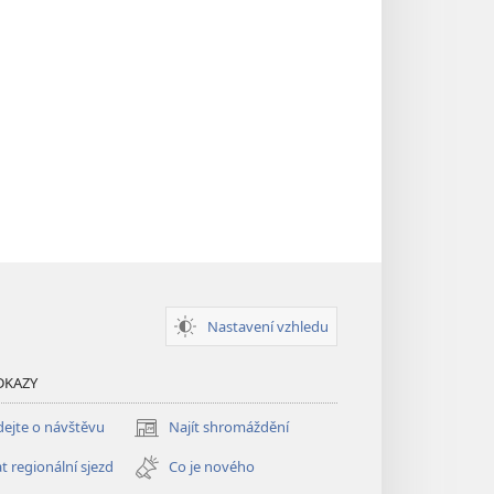
Nastavení vzhledu
DKAZY
ejte o návštěvu
Najít shromáždění
(otevřeno
nové
t regionální sjezd
Co je nového
okno)