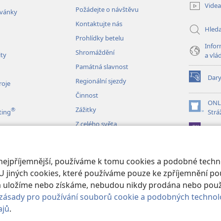
nové
Videa
Požádejte o návštěvu
okno)
zvánky
Kontaktujte nás
Hled
Prohlídky betelu
Infor
Shromáždění
ity
a vlá
Památná slavnost
Dar
Regionální sjezdy
(otevřeno
roje
nové
Činnost
okno)
ONL
Zážitky
®
(otevřeno
ting
Strá
nové
Z celého světa
JW L
okno)
izace
 nejpříjemnější, používáme k tomu cookies a podobné techno
é čtení Bible
U jiných cookies, které používáme pouze ke zpříjemnění pou
erá uložíme nebo získáme, nebudou nikdy prodána nebo pou
zásady pro používání souborů cookie a podobných technol
ajů
.
 and Tract Society of Pennsylvania.
PODMÍNKY POUŽITÍ
|
OCHRANA SO