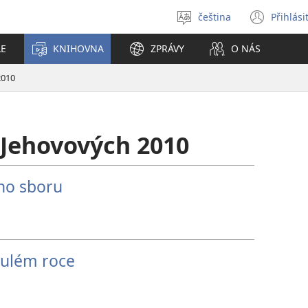
čeština
Přihlási
Vybrat
(ote
jazyk
nové
LE
KNIHOVNA
ZPRÁVY
O NÁS
okno
2010
Jehovových 2010
ho sboru
nulém roce