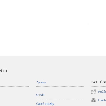
VÝCH
Zprávy
RYCHLÉ O
Požád
O nás
Hleda
(otevřeno
Časté otázky