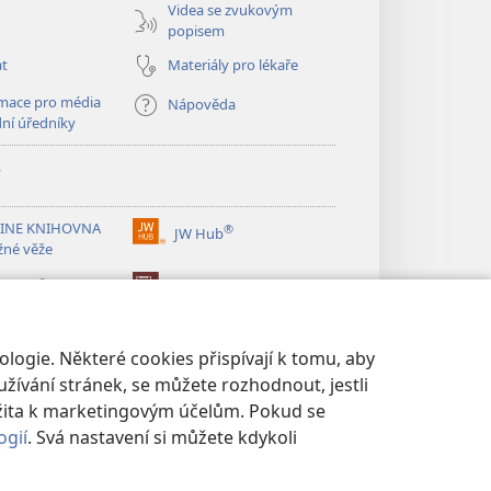
Videa se zvukovým
popisem
at
Materiály pro lékaře
mace pro média
Nápověda
dní úředníky
y
INE KNIHOVNA
®
JW Hub
(otevřeno
žné věže
nové
®
okno)
ibrary
Watchtower Library
logie. Některé cookies přispívají k tomu, aby
žívání stránek, se můžete rozhodnout, jestli
žita k marketingovým účelům. Pokud se
ogií
. Svá nastavení si můžete kdykoli
UKROMÍ
|
NASTAVENÍ SOUKROMÍ