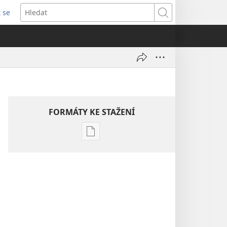
t se
vřeno
Hledat
)
FORMÁTY KE STAŽENÍ
Formáty
poblikací
ke
stažení
Ročenka
svědků
Jehovových
2010