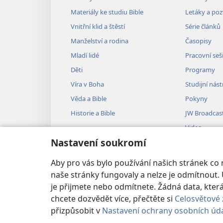
Materiály ke studiu Bible
Letáky a po
Vnitřní klid a štěstí
Série článků
Manželství a rodina
Časopisy
Mladí lidé
Pracovní seš
Děti
Programy
Víra v Boha
Studijní nást
Věda a Bible
Pokyny
Historie a Bible
JW Broadcas
Videa
Nastavení soukromí
Hudba
Audiodramat
Aby pro vás bylo používání našich stránek co
Dramatizovan
naše stránky fungovaly a nelze je odmítnout. 
je přijmete nebo odmítnete. Žádná data, kt
chcete dozvědět více, přečtěte si
Celosvětové 
přizpůsobit v
Nastavení ochrany osobních úd
Copyright
© 2026 Watch Tower Bible