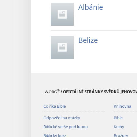
Albánie
Belize
®
JW.ORG
/ OFICIÁLNÍ STRÁNKY SVĚDKŮ JEHOVO
Co říká Bible
Knihovna
Odpovědi na otázky
Bible
Biblické verše pod lupou
Knihy
Biblický kurz
Brožury