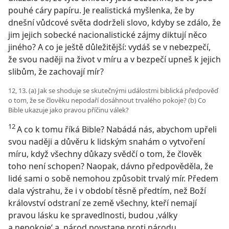
pouhé cáry papíru. Je realistická myšlenka, že by
dnešní vůdcové světa dodrželi slovo, kdyby se zdálo, že
jim jejich sobecké nacionalistické zájmy diktují něco
jiného? A co je ještě důležitější: vydáš se v nebezpečí,
že svou naději na život v míru a v bezpečí upneš k jejich
slibům, že zachovají mír?
12, 13. (a) Jak se shoduje se skutečnými událostmi biblická předpověď
o tom, že se člověku nepodaří dosáhnout trvalého pokoje? (b) Co
Bible ukazuje jako pravou příčinu válek?
12
A co k tomu říká Bible? Nabádá nás, abychom upřeli
svou naději a důvěru k lidským snahám o vytvoření
míru, když všechny důkazy svědčí o tom, že člověk
toho není schopen? Naopak, dávno předpověděla, že
lidé sami o sobě nemohou způsobit trvalý mír. Předem
dala výstrahu, že i v období těsně předtím, než Boží
království odstraní ze země všechny, kteří nemají
pravou lásku ke spravedlnosti, budou ,války
a nepokoje‘ a ,národ povstane proti národu