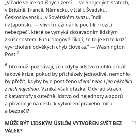
„V řadě velice odlišných zemí — ve Spojených státech,
v Británii, Francii, Německu, v Itálii, Švédsku,
Československu, v Sovětském svazu, Indii
i v Japonsku — vlivní muži náhle pocítili hrozící
nebezpečí, které se vymyká dosavadním lidským
zkušenostem. Futurologové říkají, že to je krize krizí,
vyvrcholení odvěkých chyb člověka.“ — Washington
2
Post.
6
Tito muži poznávají, že i kdyby lidstvo mohlo přežít
takové krize, pokud by přicházely jednotlivě, nemohlo
by přežít, kdyby bylo postiženo
všemi nebo i jen několika
z nich najednou.
Vzniká však otázka: Odvrátí strach
z katastrofy skutečně lidstvo od nejednoty a sporů
a přivede je na cestu k vytvoření pravého míru
a bezpečí?
MŮŽE BÝT LIDSKÝM ÚSILÍM VYTVOŘEN SVĚT BEZ
VÁLEK?