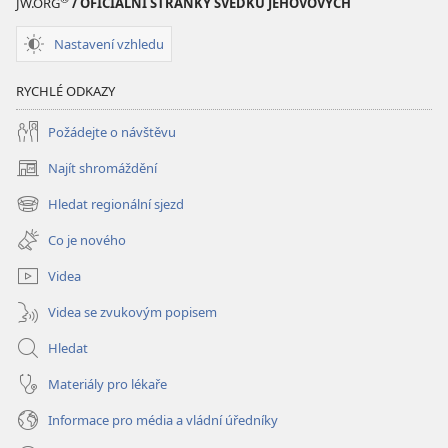
JW.ORG
/ OFICIÁLNÍ STRÁNKY SVĚDKŮ JEHOVOVÝCH
čekat?
Nastavení vzhledu
RYCHLÉ ODKAZY
Požádejte o návštěvu
Najít shromáždění
(otevřeno
nové
Hledat regionální sjezd
(otevřeno
okno)
nové
Co je nového
okno)
Videa
Videa se zvukovým popisem
Hledat
Materiály pro lékaře
Informace pro média a vládní úředníky