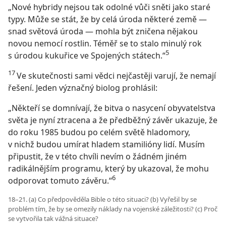
„Nové hybridy nejsou tak odolné vůči sněti jako staré
typy. Může se stát, že by celá úroda některé země —
snad světová úroda — mohla být zničena nějakou
novou nemocí rostlin. Téměř se to stalo minulý rok
5
s úrodou kukuřice ve Spojených státech.“
17
Ve skutečnosti sami vědci nejčastěji varují, že nemají
řešení. Jeden význačný biolog prohlásil:
„Někteří se domnívají, že bitva o nasycení obyvatelstva
světa je nyní ztracena a že předběžný závěr ukazuje, že
do roku 1985 budou po celém světě hladomory,
v nichž budou umírat hladem stamilióny lidí. Musím
připustit, že v této chvíli nevím o žádném jiném
radikálnějším programu, který by ukazoval, že mohu
6
odporovat tomuto závěru.“
18–21. (a) Co předpověděla Bible o této situaci? (b) Vyřešil by se
problém tím, že by se omezily náklady na vojenské záležitosti? (c) Proč
se vytvořila tak vážná situace?