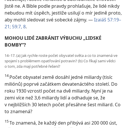
Jistě ne. A Bible podle pravdy prohlašuje, že lidé nikdy
nebudou mít úspěch, jestliže usilují o mír jedině proto,
aby mohli sledovat své sobecké zájmy. —
Izaiáš 57:19–
21;
59:7, 8
.
MOHOU LIDÉ ZABRÁNIT VÝBUCHU „LIDSKÉ
BOMBY“?
14–17. (a) Jak rychle roste počet obyvatel světa a co to znamená ve
spojení s problémem opatřování potravin? (b) Co říkají sami vědci
o tom, zda mají potřebné řešení?
14
Počet obyvatel země dosáhl jedné miliardy (tisíc
miliónů) poprvé začátkem devatenáctého století. Do
roku 1930 vzrostl počet na dvě miliardy. Nyní je na
zemi více než 3,6 miliardy lidí a odhaduje se, že
v nejbližších 30 letech počet přesáhne šest miliard. Co
to znamená?
15
To znamená, že každý den přibývá asi 200 000 úst,