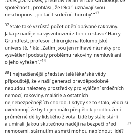
Times
„Dr. Moses, představitel americké kardiologické
společnosti, prohlásil, že lékaři uznávají svou
13
neschopnost ,potlačit srdeční choroby‘.“
37
Stále také vzrůstá počet obětí obávané rakoviny.
Jaká je naděje na vysvobození z tohoto stavu? Harry
Grundfest, profesor chirurgie na Kolumbijské
universitě, říká: „Zatím jsou jen mlhavé náznaky pro
vysvětlení podstaty problému rakoviny, nemluvě ani
14
o jeho vyřešení.“
38
I nejnadšenější představitelé lékařské vědy
připouštějí, že v naší generaci pravděpodobně
nebudou nalezeny prostředky pro vyléčení srdečních
nemocí, rakoviny, malárie a ostatních
nejnebezpečnějších chorob. I kdyby se to stalo, vědci si
uvědomují, že by to jen málo přispělo k prodloužení
průměrné délky lidského života. Lidé by stále stárli
a umírali. Jakou
skutečnou naději na bezpečí před
nemocemi, stárnutím a smrtí mohou nabídnout lidé?