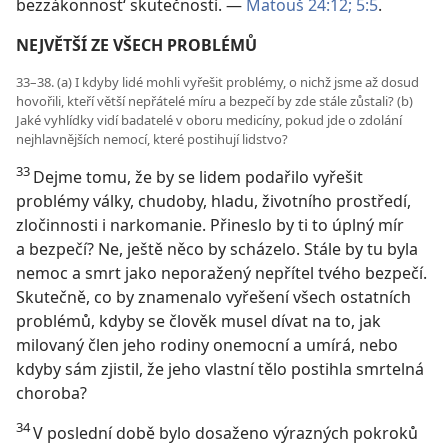
bezzákonnost‘ skutečností. —
Matouš 24:12;
5:5
.
NEJVĚTŠÍ ZE VŠECH PROBLÉMŮ
33–38. (a) I kdyby lidé mohli vyřešit problémy, o nichž jsme až dosud
hovořili, kteří větší nepřátelé míru a bezpečí by zde stále zůstali? (b)
Jaké vyhlídky vidí badatelé v oboru medicíny, pokud jde o zdolání
nejhlavnějších nemocí, které postihují lidstvo?
33
Dejme tomu, že by se lidem podařilo vyřešit
problémy války, chudoby, hladu, životního prostředí,
zločinnosti i narkomanie. Přineslo by ti to úplný mír
a bezpečí? Ne, ještě něco by scházelo. Stále by tu byla
nemoc a smrt jako neporažený nepřítel tvého bezpečí.
Skutečně, co by znamenalo vyřešení všech ostatních
problémů, kdyby se člověk musel dívat na to, jak
milovaný člen jeho rodiny onemocní a umírá, nebo
kdyby sám zjistil, že jeho vlastní tělo postihla smrtelná
choroba?
34
V poslední době bylo dosaženo výrazných pokroků