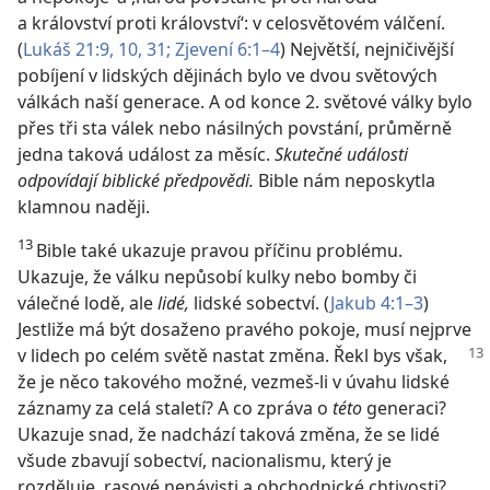
a království proti království‘: v celosvětovém válčení.
(
Lukáš 21:9, 10,
31;
Zjevení 6:1–4
) Největší, nejničivější
pobíjení v lidských dějinách bylo ve dvou světových
válkách naší generace. A od konce 2. světové války bylo
přes tři sta válek nebo násilných povstání, průměrně
jedna taková událost za měsíc.
Skutečné události
odpovídají biblické předpovědi.
Bible nám neposkytla
klamnou naději.
13
Bible také ukazuje pravou příčinu problému.
Ukazuje, že válku nepůsobí kulky nebo bomby či
válečné lodě, ale
lidé,
lidské sobectví. (
Jakub 4:1–3
)
Jestliže má být dosaženo pravého pokoje, musí nejprve
v lidech po celém světě nastat změna. Řekl bys však,
že je něco takového možné, vezmeš-li v úvahu lidské
záznamy za celá staletí? A co zpráva o
této
generaci?
Ukazuje snad, že nadchází taková změna, že se lidé
všude zbavují sobectví, nacionalismu, který je
rozděluje, rasové nenávisti a obchodnické chtivosti?