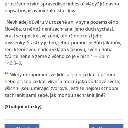
prostřednictvím spravedlivé nebeské vlády? Již dávno
napsal inspirovaný žalmista slova:
„Nevkládej důvěru v urozené ani v syna pozemského
člověka, u něhož není záchrana. Jeho duch vychází,
vrací se opět ke své zemi; téhož dne mizí jeho
myšlenky. Šťastný je ten, jehož pomocí je Bůh Jákobův,
ten, který svou naději vkládá v Jehovu, svého Boha,
tvůrce nebe a země a všeho co je v nich.“ —
Žalm
146:3–6
.
41
Nikdy nezapomeň, že lidé, ať jsou jakkoli upřímní
nebo ať jsou jakkoli vlivní a mocní jako vůdcové světa,
všichni jsou umírající tvorové. Jestliže nejsou schopni
zachránit sami sebe, jak mohou zachránit jiné?
[Studijní otázky]