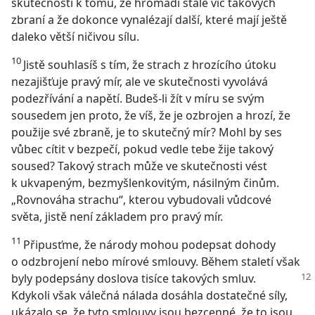
skutečnosti k tomu, že hromadí stále víc takových
zbraní a že dokonce vynalézají další, které mají ještě
daleko větší ničivou sílu.
10
Jistě souhlasíš s tím, že strach z hrozícího útoku
nezajišťuje pravý mír, ale ve skutečnosti vyvolává
podezřívání a napětí. Budeš-li žít v míru se svým
sousedem jen proto, že víš, že je ozbrojen a hrozí, že
použije své zbraně, je to skutečný mír? Mohl by ses
vůbec cítit v bezpečí, pokud vedle tebe žije takový
soused? Takový strach může ve skutečnosti vést
k ukvapeným, bezmyšlenkovitým, násilným činům.
„Rovnováha strachu“, kterou vybudovali vůdcové
světa, jistě není základem pro pravý mír.
11
Připusťme, že národy mohou podepsat dohody
o odzbrojení nebo mírové smlouvy. Během staletí však
byly podepsány doslova tisíce takových smluv.
Kdykoli však válečná nálada dosáhla dostatečné síly,
ukázalo se, že tyto smlouvy jsou bezcenné, že to jsou