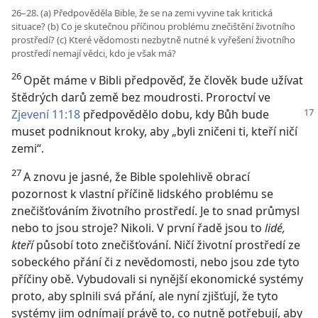
26–28. (a) Předpověděla Bible, že se na zemi vyvine tak kritická
situace? (b) Co je skutečnou příčinou problému znečištění životního
prostředí? (c) Které vědomosti nezbytně nutné k vyřešení životního
prostředí nemají vědci, kdo je však má?
26
Opět máme v Bibli předpověď, že člověk bude užívat
štědrých darů země bez moudrosti. Proroctví ve
Zjevení 11:18
předpovědělo dobu, kdy Bůh bude
muset podniknout kroky, aby „byli zničeni ti, kteří ničí
zemi“.
27
A znovu je jasné, že Bible spolehlivě obrací
pozornost k vlastní příčině lidského problému se
znečišťováním životního prostředí. Je to snad průmysl
nebo to jsou stroje? Nikoli. V první řadě jsou to
lidé,
kteří
působí toto znečišťování. Ničí životní prostředí ze
sobeckého přání či z nevědomosti, nebo jsou zde tyto
příčiny obě. Vybudovali si nynější ekonomické systémy
proto, aby splnili svá přání, ale nyní zjišťují, že tyto
systémy jim odnímají právě to, co nutně potřebují, aby