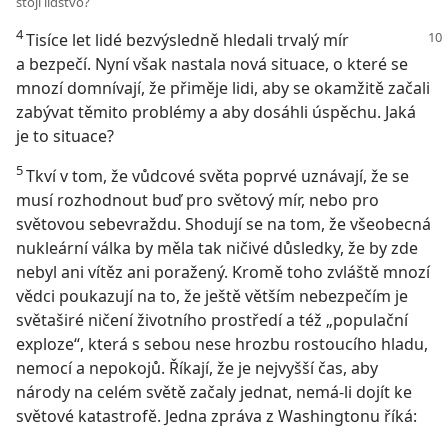
stojí lidstvo?
4
Tisíce let lidé bezvýsledně hledali trvalý mír
a bezpečí. Nyní však nastala nová situace, o které se
mnozí domnívají, že přiměje lidi, aby se okamžitě začali
zabývat těmito problémy a aby dosáhli úspěchu. Jaká
je to situace?
5
Tkví v tom, že vůdcové světa poprvé uznávají, že se
musí rozhodnout buď pro světový mír, nebo pro
světovou sebevraždu. Shodují se na tom, že všeobecná
nukleární válka by měla tak ničivé důsledky, že by zde
nebyl ani vítěz ani poražený. Kromě toho zvláště mnozí
vědci poukazují na to, že ještě větším nebezpečím je
světaširé ničení životního prostředí a též „populační
exploze“, která s sebou nese hrozbu rostoucího hladu,
nemocí a nepokojů. Říkají, že je nejvyšší čas, aby
národy na celém světě začaly jednat, nemá-li dojít ke
světové katastrofě. Jedna zpráva z Washingtonu říká: