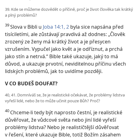
39. Kde se můžeme dozvědět o příčině, proč je život člověka tak krátký
a plný problémů?
39
Slova v Bibli u
Joba 14:1, 2
byla sice napsána před
tisíciletími, ale zůstávají pravdivá až dodnes: „Člověk
zrozený ze ženy má krátký život a je přesycen
vzrušením. Vypučel jako květ a je odříznut, a prchá
jako stín a netrvá.“ Bible také ukazuje, jaký to má
důvod, a ukazuje prvotní, neviditelnou příčinu všech
lidských problémů, jak to uvidíme později.
V CO BUDEŠ DOUFAT?
40, 41. Domníváš se, že je realistické očekávat, že problémy lidstva
vyřeší lidé, nebo že to může učinit pouze Bůh? Proč?
40
Chceme-li tedy být naprosto čestní, je realistické
důvěřovat, že vůdcové světa nebo jiní lidé vyřeší
problémy lidstva? Nebo je realističtější důvěřovat
v řešení, které ukazuje Bible, totiž Božím zásahem