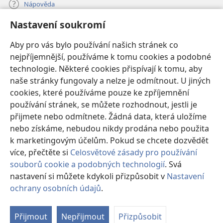
Nápověda
Nastavení soukromí
Dary
(otevřeno
nové
Aby pro vás bylo používání našich stránek co
okno)
nejpříjemnější, používáme k tomu cookies a podobné
ONLINE KNIHOVNA Strážné věže
(otevřeno
technologie. Některé cookies přispívají k tomu, aby
nové
®
JW Hub
naše stránky fungovaly a nelze je odmítnout. U jiných
okno)
(otevřeno
cookies, které používáme pouze ke zpříjemnění
nové
®
JW Library
okno)
používání stránek, se můžete rozhodnout, jestli je
přijmete nebo odmítnete. Žádná data, která uložíme
Watchtower Library
nebo získáme, nebudou nikdy prodána nebo použita
k marketingovým účelům. Pokud se chcete dozvědět
více, přečtěte si
Celosvětové zásady pro používání
souborů cookie a podobných technologií
. Svá
Copyright
© 2026 Watch Tower Bible and Tract Society of Pennsylvania.
nastavení si můžete kdykoli přizpůsobit v
Nastavení
PODMÍNKY POUŽITÍ
|
OCHRANA SOUKROMÍ
|
NASTAVENÍ
ochrany osobních údajů
.
Zo
SOUKROMÍ
o
Přijmout
Nepřijmout
Přizpůsobit