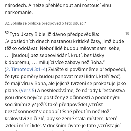
národech. A nelze přehlédnout ani rostoucí vlnu
narkomanie.
32. Splnila se biblická předpověď o této situaci?
32
Tyto úkazy Bible již dávno předpověděla:
„V posledních dnech nastanou kritické časy, jimž bude
těžko odolávat. Neboť lidé budou milovat sami sebe,
. . . [budou] bez sebeovládání, krutí, bez lásky
k dobrému, . . . milující více zábavy než Boha.“
(
2. Timoteovi 3:1–4
) Zvláště si povšimněme předpovědi,
že tyto poměry budou panovat mezi lidmi, kteří
tvrdí,
že mají víru v Boha, ale jejichž tvrzení se prokazuje jako
plané. (
Verš 5
) A neshledáváme, že národy křesťanstva
jsou dnes nejvíce postiženy zločinností a podobnými
sociálními zly? Ježíš také předpověděl ,vzrůst
bezzákonností‘ v období těsně předtím než Boží
království zničí zlé, aby se země stala místem, které
,zdědí mírní lidé‘. V dnešním životě je tato ,vzrůstající