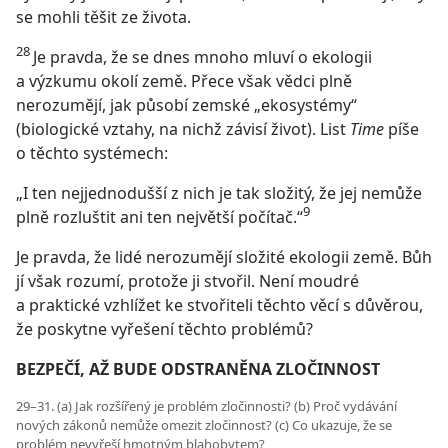
se mohli těšit ze života.
28
Je pravda, že se dnes mnoho mluví o ekologii
a výzkumu okolí země. Přece však vědci plně
nerozumějí, jak působí zemské „ekosystémy“
(biologické vztahy, na nichž závisí život). List
Time
píše
o těchto systémech:
„I ten nejjednodušší z nich je tak složitý, že jej nemůže
9
plně rozluštit ani ten největší počítač.“
Je pravda, že lidé nerozumějí složité ekologii země. Bůh
jí však rozumí, protože ji stvořil. Není moudré
a praktické vzhlížet ke stvořiteli těchto věcí s důvěrou,
že poskytne vyřešení těchto problémů?
BEZPEČÍ, AŽ BUDE ODSTRANĚNA ZLOČINNOST
29–31. (a) Jak rozšířený je problém zločinnosti? (b) Proč vydávání
nových zákonů nemůže omezit zločinnost? (c) Co ukazuje, že se
problém nevyřeší hmotným blahobytem?