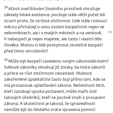
29
Ačkoli znečišťování životního prostředí ohrožuje
základy lidské existence, pociťuje stále větší počet lidí
strach proto, že vzrůstá zločinnost. Lidé stále rostoucí
měrou přicházejí o svou osobní bezpečnost nejen ve
velkoměstech, ale i v malých městech a na venkově.
V nebezpečí je nejen majetek, ale často i vlastní tělo
člověka. Mohou ti lidé poskytnout skutečné bezpečí
před tímto ohrožením?
30
Může být bezpečí zavedeno novým zákonodárstvím?
Světové zákoníky obsahují již stovky, ba tisíce zákonů
a přece se růst zločinnosti nezastavil. Hluboce
zakořeněné úplatkářství často bují přímo tam, kde se
má prosazovat uplatňování zákona. Nečestnost těch,
kteří zastávají vysoká postavení, může mařit úsilí
takových úředníků, kteří se poctivě snaží o prosazení
zákona. A skutečnost je taková, že spravedlnost
nemůže být do lidského srdce vpravena pomocí