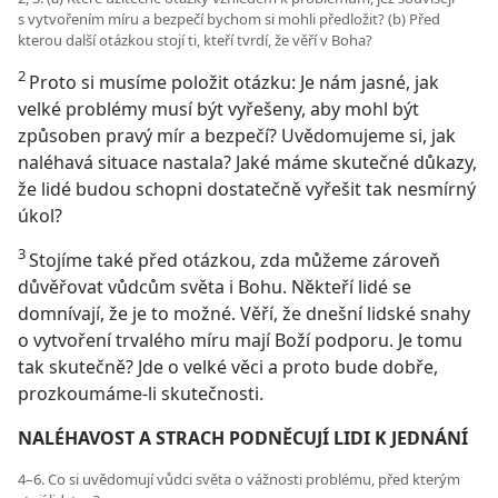
s vytvořením míru a bezpečí bychom si mohli předložit? (b) Před
kterou další otázkou stojí ti, kteří tvrdí, že věří v Boha?
2
Proto si musíme položit otázku: Je nám jasné, jak
velké problémy musí být vyřešeny, aby mohl být
způsoben pravý mír a bezpečí? Uvědomujeme si, jak
naléhavá situace nastala? Jaké máme skutečné důkazy,
že lidé budou schopni dostatečně vyřešit tak nesmírný
úkol?
3
Stojíme také před otázkou, zda můžeme zároveň
důvěřovat vůdcům světa i Bohu. Někteří lidé se
domnívají, že je to možné. Věří, že dnešní lidské snahy
o vytvoření trvalého míru mají Boží podporu. Je tomu
tak skutečně? Jde o velké věci a proto bude dobře,
prozkoumáme-li skutečnosti.
NALÉHAVOST A STRACH PODNĚCUJÍ LIDI K JEDNÁNÍ
4–6. Co si uvědomují vůdci světa o vážnosti problému, před kterým