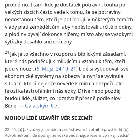
problému. I tam, kde je dostatek potravin, touha po
velkých ziscích často vede k tomu, že se potraviny
nedostanou těm, kteří je potřebují. V některých zemích
vlády platí zemědělcům, aby nepěstovali určité plodiny,
a plodiny bývají dokonce ničeny, místo aby se vysokými
výtěžky dosáhlo snížení ceny.
21
Jak je to všechno v rozporu s biblickými zásadami,
které nás podněcují k milujícímu vztahu k těm, kteří
jsou v nouzi. (
5. Mojž. 24:19–21
) Lidé si vybudovali své
ekonomické systémy na sobectví a nyní se vyvinula
situace, která nejenže nevede k míru a bezpečí, ale
hrozí katastrofálními následky. Dříve nebo později
budou lidé ,sklízet, co rozsévali‘ přesně podle slov
Bible. —
Galatským 6:7
.
MOHOU LIDÉ UZAVŘÍT MÍR SE ZEMÍ?
22–25. (a) Jak vážný je problém znečišťování životního prostředí? (b)
Ačkoli někteří lidé doufají, že lidská věda najde řešení, co říkají vědci?