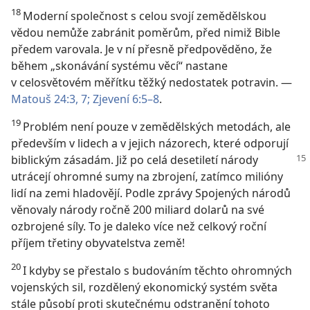
18
Moderní společnost s celou svojí zemědělskou
vědou nemůže zabránit poměrům, před nimiž Bible
předem varovala. Je v ní přesně předpověděno, že
během „skonávání systému věcí“ nastane
v celosvětovém měřítku těžký nedostatek potravin. —
Matouš 24:3,
7;
Zjevení 6:5–8
.
19
Problém není pouze v zemědělských metodách, ale
především v lidech a v jejich názorech, které odporují
biblickým zásadám. Již po celá desetiletí národy
utrácejí ohromné sumy na zbrojení, zatímco milióny
lidí na zemi hladovějí. Podle zprávy Spojených národů
věnovaly národy ročně 200 miliard dolarů na své
ozbrojené síly. To je daleko více než celkový roční
příjem třetiny obyvatelstva země!
20
I kdyby se přestalo s budováním těchto ohromných
vojenských sil, rozdělený ekonomický systém světa
stále působí proti skutečnému odstranění tohoto