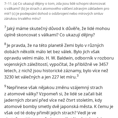
7–11. (a) Co ukazují dějiny o tom, zda jsou lidé schopni skoncovat
s válkami? (b) Je strach z atomového válčení zdravým základem pro
mír? (c) Je podepsání dohod o odzbrojení nebo mírových smluv
zárukou trvalého míru?
7
Jaký máme skutečný důvod k důvěře, že lidé mohou
úplně skoncovat s válkami? Co ukazují dějiny?
8
Je pravda, že na této planetě Zemi bylo v různých
dobách několik málo let bez válek. Bylo jich však
opravdu velmi málo. H. W. Baldwin, odborník v rozboru
vojenských záležitostí, vypočítal, že přibližně ve 3457
letech, z nichž jsou historické záznamy, bylo více než
3
3230 let válečných a jen 227 let míru.
9
Nepřinese však nějakou změnu vzájemný strach
z atomové války? Vzpomeň si, že lidé se začali bát
jaderných zbraní před více než čtvrt stoletím, kdy
atomové bomby smetly dvě japonská města. K čemu je
však od té doby přiměl jejich strach? Vedl je ve