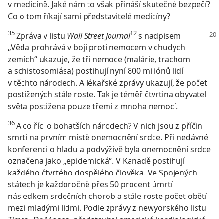
v medicíně. Jaké nám to však přináší skutečné bezpečí?
Co o tom říkají sami představitelé medicíny?
35
12
Zpráva v listu
Wall Street Journal
s nadpisem
„Věda prohrává v boji proti nemocem v chudých
zemích“ ukazuje, že tři nemoce (malárie, trachom
a schistosomiása) postihují nyní 800 miliónů lidí
v těchto národech. A lékařské zprávy ukazují, že počet
postižených stále roste. Tak je téměř čtvrtina obyvatel
světa postižena pouze třemi z mnoha nemocí.
36
A co říci o bohatších národech? V nich jsou z příčin
smrti na prvním místě onemocnění srdce. Při nedávné
konferenci o hladu a podvýživě byla onemocnění srdce
označena jako „epidemická“. V Kanadě postihují
každého čtvrtého dospělého člověka. Ve Spojených
státech je každoročně přes 50 procent úmrtí
následkem srdečních chorob a stále roste počet obětí
mezi mladými lidmi. Podle zprávy z newyorského listu