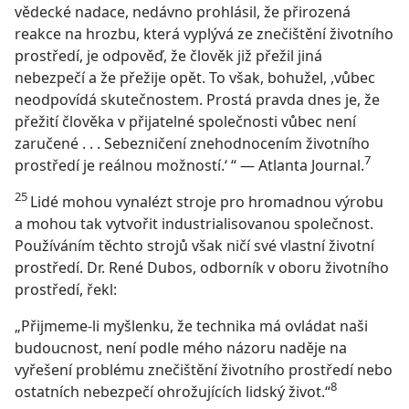
vědecké nadace, nedávno prohlásil, že přirozená
reakce na hrozbu, která vyplývá ze znečištění životního
prostředí, je odpověď, že člověk již přežil jiná
nebezpečí a že přežije opět. To však, bohužel, ,vůbec
neodpovídá skutečnostem. Prostá pravda dnes je, že
přežití člověka v přijatelné společnosti vůbec není
zaručené . . . Sebezničení znehodnocením životního
7
prostředí je reálnou možností.‘ “ — Atlanta Journal.
25
Lidé mohou vynalézt stroje pro hromadnou výrobu
a mohou tak vytvořit industrialisovanou společnost.
Používáním těchto strojů však ničí své vlastní životní
prostředí. Dr. René Dubos, odborník v oboru životního
prostředí, řekl:
„Přijmeme-li myšlenku, že technika má ovládat naši
budoucnost, není podle mého názoru naděje na
vyřešení problému znečištění životního prostředí nebo
8
ostatních nebezpečí ohrožujících lidský život.“