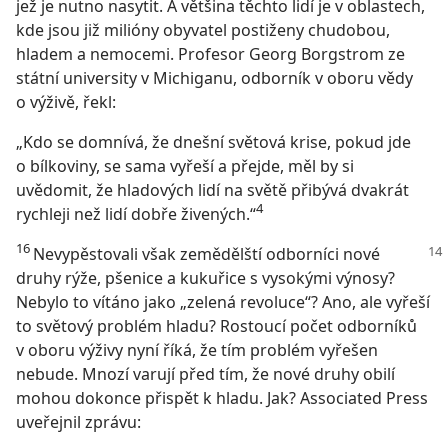
jež je nutno nasytit. A většina těchto lidí je v oblastech,
kde jsou již milióny obyvatel postiženy chudobou,
hladem a nemocemi. Profesor Georg Borgstrom ze
státní university v Michiganu, odborník v oboru vědy
o výživě, řekl:
„Kdo se domnívá, že dnešní světová krise, pokud jde
o bílkoviny, se sama vyřeší a přejde, měl by si
uvědomit, že hladových lidí na světě přibývá dvakrát
4
rychleji než lidí dobře živených.“
16
Nevypěstovali však zemědělští odborníci nové
druhy rýže, pšenice a kukuřice s vysokými výnosy?
Nebylo to vítáno jako „zelená revoluce“? Ano, ale vyřeší
to světový problém hladu? Rostoucí počet odborníků
v oboru výživy nyní říká, že tím problém vyřešen
nebude. Mnozí varují před tím, že nové druhy obilí
mohou dokonce přispět k hladu. Jak? Associated Press
uveřejnil zprávu: