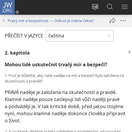
JW.ORG
Přihlásit
se
Změnit
Hledat
ZO
(otevřeno
jazyk
na
NA
Pravý mír a bezpečnost — Odkud je máme čekat?
nové
stránek
JW.ORG
okno)
PŘEČÍST V JAZYCE
2. kapitola
Mohou lidé uskutečnit trvalý mír a bezpečí?
1. Proč je důležité, aby naše naděje na mír a bezpečí byla založena na
skutečnosti a pravdě?
PRAVÁ naděje je založena na skutečnosti a pravdě.
Klamné naděje pouze zaslepují lidi vůči naději pravé
a podvádějí je. V tak kritické době, před jakou stojíme
nyní, mohou klamné naděje dokonce člověka připravit
o život.
2, 3. (a) Které užitečné otázky vzhledem k problémům, jež souvisejí