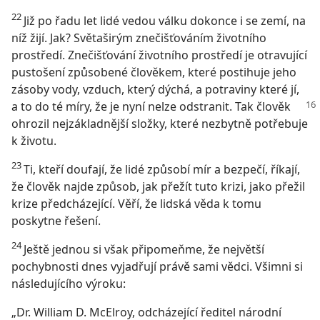
22
Již po řadu let lidé vedou válku dokonce i se zemí, na
níž žijí. Jak? Světaširým znečišťováním životního
prostředí. Znečišťování životního prostředí je otravující
pustošení způsobené člověkem, které postihuje jeho
zásoby vody, vzduch, který dýchá, a potraviny které jí,
a to do té míry, že je nyní nelze odstranit.
Tak člověk
ohrozil nejzákladnější složky, které nezbytně potřebuje
k životu.
23
Ti, kteří doufají, že lidé způsobí mír a bezpečí, říkají,
že člověk najde způsob, jak přežít tuto krizi, jako přežil
krize předcházející. Věří, že lidská věda k tomu
poskytne řešení.
24
Ještě jednou si však připomeňme, že největší
pochybnosti dnes vyjadřují právě sami vědci. Všimni si
následujícího výroku:
„Dr. William D. McElroy, odcházející ředitel národní