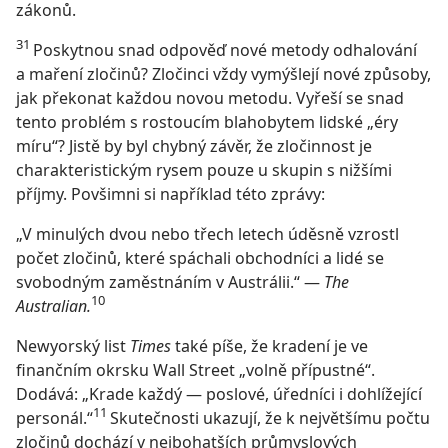
zákonů.
31
Poskytnou snad odpověď nové metody odhalování
a maření zločinů? Zločinci vždy vymýšlejí nové způsoby,
jak překonat každou novou metodu. Vyřeší se snad
tento problém s rostoucím blahobytem lidské „éry
míru“? Jistě by byl chybný závěr, že zločinnost je
charakteristickým rysem pouze u skupin s nižšími
příjmy. Povšimni si například této zprávy:
„V minulých dvou nebo třech letech úděsně vzrostl
počet zločinů, které spáchali obchodníci a lidé se
svobodným zaměstnáním v Austrálii.“ —
The
10
Australian.
Newyorský list
Times
také píše, že kradení je ve
finančním okrsku Wall Street „volně přípustné“.
Dodává: „Krade každý — poslové, úředníci i dohlížející
11
personál.“
Skutečnosti ukazují, že k největšímu počtu
zločinů dochází v nejbohatších průmyslových