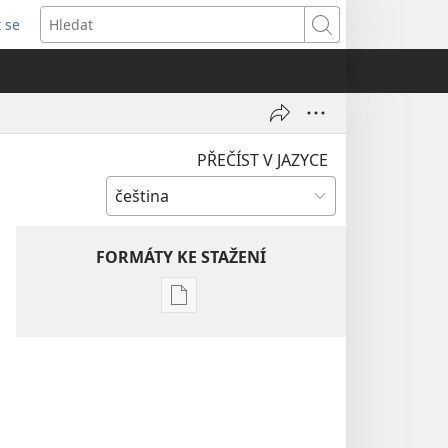
t se
vřeno
Hledat
)
PŘEČÍST V JAZYCE
FORMÁTY KE STAŽENÍ
Formáty
poblikací
ke
stažení
Hlubší
pochopení