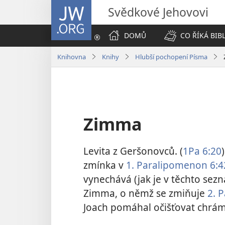
JW.ORG
Svědkové Jehovovi
DOMŮ
CO ŘÍKÁ BIB
Knihovna
Knihy
Hlubší pochopení Písma
Zimma
Levita z Geršonovců. (
1Pa 6:20
zmínka v
1. Paralipomenon 6:4
vynechává (jak je v těchto sez
Zimma, o němž se zmiňuje
2. 
Joach pomáhal očišťovat chrám