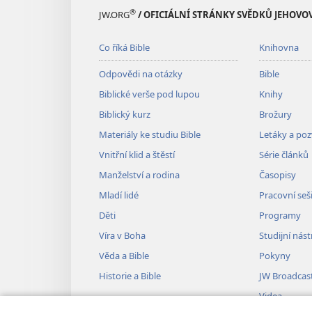
®
JW.ORG
/ OFICIÁLNÍ STRÁNKY SVĚDKŮ JEHOVO
Co říká Bible
Knihovna
Odpovědi na otázky
Bible
Biblické verše pod lupou
Knihy
Biblický kurz
Brožury
Materiály ke studiu Bible
Letáky a po
Vnitřní klid a štěstí
Série článků
Manželství a rodina
Časopisy
Mladí lidé
Pracovní seš
Děti
Programy
Víra v Boha
Studijní nást
Věda a Bible
Pokyny
Historie a Bible
JW Broadcas
Videa