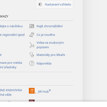
Nastavení vzhledu
DKAZY
ejte o návštěvu
Najít shromáždění
(otevřeno
nové
t regionální sjezd
Co je nového
okno)
Videa se zvukovým
popisem
at
Materiály pro lékaře
mace pro média
Nápověda
dní úředníky
y
INE KNIHOVNA
®
JW Hub
(otevřeno
žné věže
nové
®
okno)
ibrary
Watchtower Library