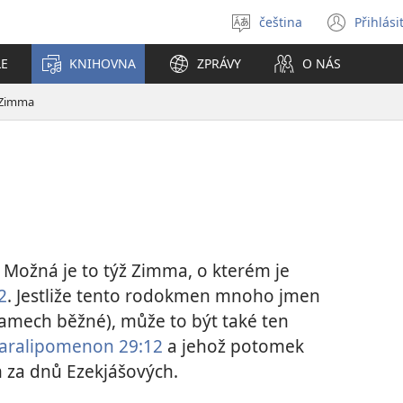
čeština
Přihlási
Vybrat
(ote
jazyk
nové
LE
KNIHOVNA
ZPRÁVY
O NÁS
okno
Zimma
) Možná je to týž Zimma, o kterém je
2
. Jestliže tento rodokmen mnoho jmen
namech běžné), může to být také ten
Paralipomenon 29:12
a jehož potomek
 za dnů Ezekjášových.