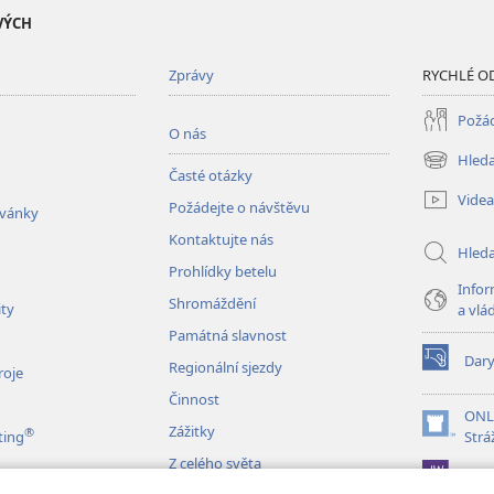
VÝCH
Zprávy
RYCHLÉ O
Požád
O nás
Hleda
(otevřeno
Časté otázky
nové
Videa
Požádejte o návštěvu
okno)
zvánky
Kontaktujte nás
Hled
Prohlídky betelu
Infor
Shromáždění
ity
a vlá
Památná slavnost
Dar
Regionální sjezdy
(otevřeno
roje
nové
Činnost
okno)
ONL
Zážitky
®
(otevřeno
ting
Strá
nové
Z celého světa
JW L
okno)