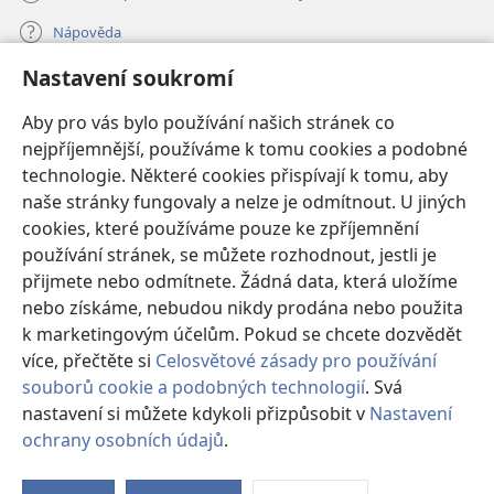
Nápověda
Nastavení soukromí
Dary
(otevřeno
nové
Aby pro vás bylo používání našich stránek co
okno)
nejpříjemnější, používáme k tomu cookies a podobné
ONLINE KNIHOVNA Strážné věže
(otevřeno
technologie. Některé cookies přispívají k tomu, aby
nové
®
JW Hub
naše stránky fungovaly a nelze je odmítnout. U jiných
okno)
(otevřeno
cookies, které používáme pouze ke zpříjemnění
nové
®
JW Library
okno)
používání stránek, se můžete rozhodnout, jestli je
přijmete nebo odmítnete. Žádná data, která uložíme
Watchtower Library
nebo získáme, nebudou nikdy prodána nebo použita
k marketingovým účelům. Pokud se chcete dozvědět
více, přečtěte si
Celosvětové zásady pro používání
souborů cookie a podobných technologií
. Svá
Copyright
© 2026 Watch Tower Bible and Tract Society of Pennsylvania.
nastavení si můžete kdykoli přizpůsobit v
Nastavení
PODMÍNKY POUŽITÍ
|
OCHRANA SOUKROMÍ
|
NASTAVENÍ
ochrany osobních údajů
.
SOUKROMÍ