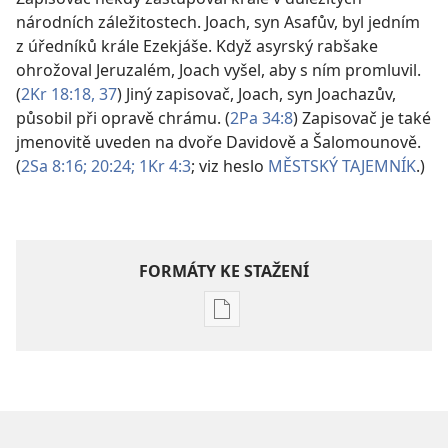
národních záležitostech. Joach, syn Asafův, byl jedním
z úředníků krále Ezekjáše. Když asyrský rabšake
ohrožoval Jeruzalém, Joach vyšel, aby s ním promluvil.
(
2Kr 18:18,
37
) Jiný zapisovač, Joach, syn Joachazův,
působil při opravě chrámu. (
2Pa 34:8
) Zapisovač je také
jmenovitě uveden na dvoře Davidově a Šalomounově.
(
2Sa 8:16;
20:24;
1Kr 4:3
; viz heslo
MĚSTSKÝ TAJEMNÍK
.)
FORMÁTY KE STAŽENÍ
Formáty
poblikací
ke
stažení
Hlubší
pochopení