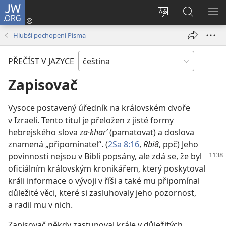
JW.ORG
Přihlásit
se
Změnit
Hledat
ZO
(otevřeno
jazyk
na
NA
Hlubší pochopení Písma
nové
stránek
JW.ORG
okno)
PŘEČÍST V JAZYCE
Zapisovač
Vysoce postavený úředník na královském dvoře
v Izraeli. Tento titul je přeložen z jisté formy
hebrejského slova
za·kharʹ
(pamatovat) a doslova
znamená „připomínatel“. (
2Sa 8:16
,
Rbi8
, ppč) Jeho
povinnosti nejsou
v Bibli popsány, ale zdá se, že byl
oficiálním královským kronikářem, který poskytoval
králi informace o vývoji v říši a také mu připomínal
důležité věci, které si zasluhovaly jeho pozornost,
a radil mu v nich.
Zapisovač někdy zastupoval krále v důležitých