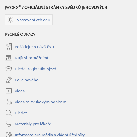
Písma
®
JW.ORG
/ OFICIÁLNÍ STRÁNKY SVĚDKŮ JEHOVOVÝCH
Nastavení vzhledu
RYCHLÉ ODKAZY
Požádejte o návštěvu
Najít shromáždění
(otevřeno
nové
Hledat regionální sjezd
(otevřeno
okno)
nové
Co je nového
okno)
Videa
Videa se zvukovým popisem
Hledat
Materiály pro lékaře
Informace pro média a vládní úředníky