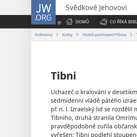
JW.ORG
Svědkové Jehovovi
DOMŮ
CO ŘÍKÁ BIB
Knihovna
Knihy
Hlubší pochopení Písma
Tibni
Uchazeč o kralování v desetik
sedmidenní vládě pátého izrael
př. n. l. Izraelský lid se rozděl
Tibniho, druhá stranila Omrimu
pravděpodobně zuřila občansk
vyřešen; Tibni podlehl stoupen