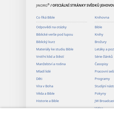
®
JW.ORG
/ OFICIÁLNÍ STRÁNKY SVĚDKŮ JEHOVO
Co říká Bible
Knihovna
Odpovědi na otázky
Bible
Biblické verše pod lupou
Knihy
Biblický kurz
Brožury
Materiály ke studiu Bible
Letáky a po
Vnitřní klid a štěstí
Série článků
Manželství a rodina
Časopisy
Mladí lidé
Pracovní seš
Děti
Programy
Víra v Boha
Studijní nást
Věda a Bible
Pokyny
Historie a Bible
JW Broadcas
Videa