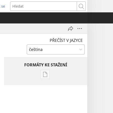
t se
vřeno
Hledat
)
PŘEČÍST V JAZYCE
FORMÁTY KE STAŽENÍ
Formáty
poblikací
ke
stažení
Hlubší
pochopení