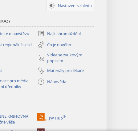
Nastavení vzhledu
DKAZY
ejte o návštěvu
Najít shromáždění
(otevřeno
nové
t regionální sjezd
Co je nového
okno)
Videa se zvukovým
popisem
at
Materiály pro lékaře
mace pro média
Nápověda
dní úředníky
y
INE KNIHOVNA
®
JW Hub
(otevřeno
žné věže
nové
®
okno)
ibrary
Watchtower Library