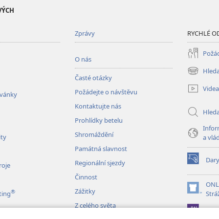
VÝCH
Zprávy
RYCHLÉ O
Požád
O nás
Hleda
(otevřeno
Časté otázky
nové
Videa
Požádejte o návštěvu
okno)
zvánky
Kontaktujte nás
Hled
Prohlídky betelu
Infor
Shromáždění
ity
a vlá
Památná slavnost
Dar
Regionální sjezdy
(otevřeno
roje
nové
Činnost
okno)
ONL
Zážitky
®
(otevřeno
ting
Strá
nové
Z celého světa
JW L
okno)