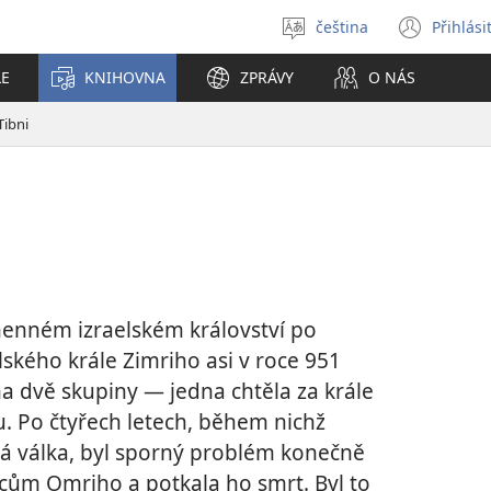
čeština
Přihlási
Vybrat
(ote
jazyk
nové
LE
KNIHOVNA
ZPRÁVY
O NÁS
okno
Tibni
menném izraelském království po
ského krále Zimriho asi v roce 951
il na dvě skupiny — jedna chtěla za krále
. Po čtyřech letech, během nichž
á válka, byl sporný problém konečně
cům Omriho a potkala ho smrt. Byl to