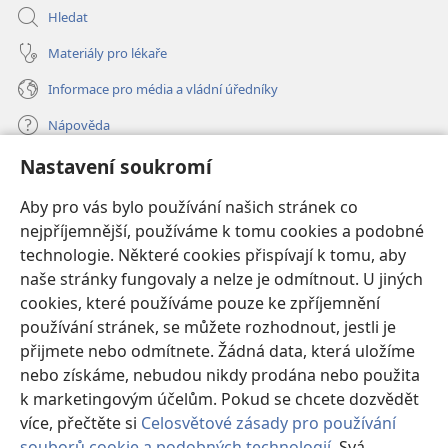
Hledat
Materiály pro lékaře
Informace pro média a vládní úředníky
Nápověda
Nastavení soukromí
Dary
(otevřeno
nové
Aby pro vás bylo používání našich stránek co
okno)
nejpříjemnější, používáme k tomu cookies a podobné
ONLINE KNIHOVNA Strážné věže
(otevřeno
technologie. Některé cookies přispívají k tomu, aby
nové
®
JW Hub
naše stránky fungovaly a nelze je odmítnout. U jiných
okno)
(otevřeno
cookies, které používáme pouze ke zpříjemnění
nové
®
JW Library
okno)
používání stránek, se můžete rozhodnout, jestli je
přijmete nebo odmítnete. Žádná data, která uložíme
Watchtower Library
nebo získáme, nebudou nikdy prodána nebo použita
k marketingovým účelům. Pokud se chcete dozvědět
více, přečtěte si
Celosvětové zásady pro používání
souborů cookie a podobných technologií
. Svá