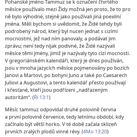
Pohanské jméno Tammuz se k označení čtvrtého
měsíce používalo mezi Židy možná jen proto, že to pro
ně bylo výhodné, stejně jako používali jiná poexilní
jména. Měli bychom si uvědomit, že Židé tehdy byli
podrobený národ, který byl nucen jednat s cizími
mocnostmi, jež nad ním panovaly, a podávat jim
zprávu; není tedy nijak podivné, že Židé nazývali
měsíce těmi jmény, jimiž je nazývaly tyto cizí mocnosti.
V gregoriánském kalendáři, který je dnes používán,
jsou v mnoha jazycích měsíce pojmenovány po bozích
Janovi a Martovi, po bohyni Juno a také po Caesarech
Juliovi a Augustovi, a tento kalendář přesto používají
i křesťané, kteří jsou podřízeni „nadřazeným
autoritám“. (
Ří 13:1
)
Měsíc tammuz odpovídal druhé polovině června
a první polovině července, tedy letnímu období, kdy
začínalo být větší horko. V té době začala sklizeň
prvních zralých plodů vinné révy. (
4Mo 13:20
)