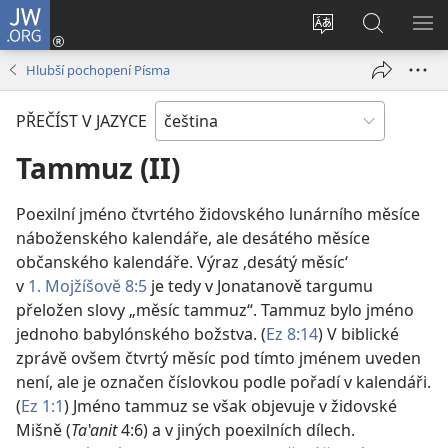
JW.ORG
Přihlásit
se
Změnit
Hledat
ZO
(otevřeno
jazyk
na
NA
Hlubší pochopení Písma
nové
stránek
JW.ORG
okno)
PŘEČÍST V JAZYCE
Tammuz (II)
Poexilní jméno čtvrtého židovského lunárního měsíce
náboženského kalendáře, ale desátého měsíce
občanského kalendáře. Výraz ‚desátý měsíc‘
v
1. Mojžíšově 8:5
je tedy v Jonatanově targumu
přeložen slovy „měsíc tammuz“. Tammuz bylo jméno
jednoho babylónského božstva. (
Ez 8:14
) V biblické
zprávě ovšem čtvrtý měsíc pod tímto jménem uveden
není, ale je označen číslovkou podle pořadí v kalendáři.
(
Ez 1:1
) Jméno tammuz se však objevuje v židovské
Mišně (
Taʽanit
4:6) a v jiných poexilních dílech.