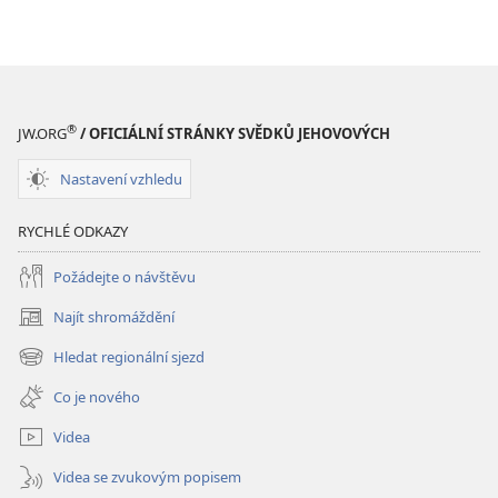
ke
stažení
Hlubší
pochopení
Písma
®
JW.ORG
/ OFICIÁLNÍ STRÁNKY SVĚDKŮ JEHOVOVÝCH
Nastavení vzhledu
RYCHLÉ ODKAZY
Požádejte o návštěvu
Najít shromáždění
(otevřeno
nové
Hledat regionální sjezd
(otevřeno
okno)
nové
Co je nového
okno)
Videa
Videa se zvukovým popisem