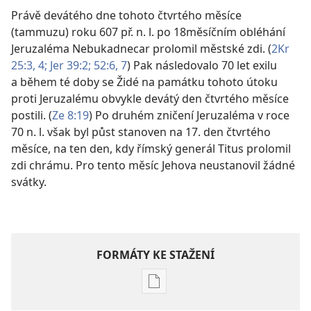
Právě devátého dne tohoto čtvrtého měsíce
(tammuzu) roku 607 př. n. l. po 18měsíčním obléhání
Jeruzaléma Nebukadnecar prolomil městské zdi. (
2Kr
25:3, 4;
Jer 39:2;
52:6, 7
) Pak následovalo 70 let exilu
a během té doby se Židé na památku tohoto útoku
proti Jeruzalému obvykle devátý den čtvrtého měsíce
postili. (
Ze 8:19
) Po druhém zničení Jeruzaléma v roce
70 n. l. však byl půst stanoven na 17. den čtvrtého
měsíce, na ten den, kdy římský generál Titus prolomil
zdi chrámu. Pro tento měsíc Jehova neustanovil žádné
svátky.
FORMÁTY KE STAŽENÍ
Formáty
poblikací