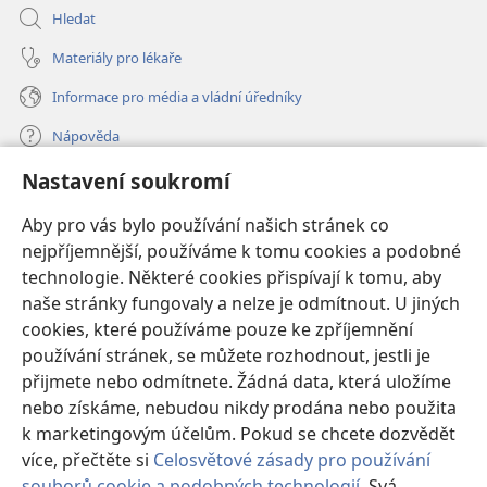
Hledat
Materiály pro lékaře
Informace pro média a vládní úředníky
Nápověda
Nastavení soukromí
Dary
(otevřeno
nové
Aby pro vás bylo používání našich stránek co
okno)
nejpříjemnější, používáme k tomu cookies a podobné
ONLINE KNIHOVNA Strážné věže
(otevřeno
technologie. Některé cookies přispívají k tomu, aby
nové
®
JW Hub
naše stránky fungovaly a nelze je odmítnout. U jiných
okno)
(otevřeno
cookies, které používáme pouze ke zpříjemnění
nové
®
JW Library
okno)
používání stránek, se můžete rozhodnout, jestli je
přijmete nebo odmítnete. Žádná data, která uložíme
Watchtower Library
nebo získáme, nebudou nikdy prodána nebo použita
k marketingovým účelům. Pokud se chcete dozvědět
více, přečtěte si
Celosvětové zásady pro používání
souborů cookie a podobných technologií
. Svá