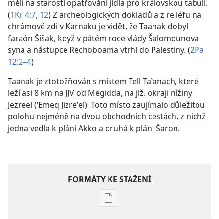
měli na starosti opatřování jídla pro královskou tabuli.
(
1Kr 4:7,
12
) Z archeologických dokladů a z reliéfu na
chrámové zdi v Karnaku je vidět, že Taanak dobyl
faraón Šišak, když v pátém roce vlády Šalomounova
syna a nástupce Rechoboama vtrhl do Palestiny. (
2Pa
12:2–4
)
Taanak je ztotožňován s místem Tell Taʽanach, které
leží asi 8 km na JJV od Megidda, na již. okraji nížiny
Jezreel (ʽEmeq Jizreʽel). Toto místo zaujímalo důležitou
polohu nejméně na dvou obchodních cestách, z nichž
jedna vedla k pláni Akko a druhá k pláni Šaron.
FORMÁTY KE STAŽENÍ
Formáty
poblikací