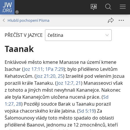
JW.ORG
Přihlásit
se
Změnit
Hledat
ZO
(otevřeno
jazyk
na
NA
Hlubší pochopení Písma
nové
stránek
JW.ORG
okno)
PŘEČÍST V JAZYCE
Taanak
Enklávové město kmene Manasse na území kmene
Isachar (
Joz 17:11;
1Pa 7:29
); bylo přiděleno Levitům
Kehatovcům. (
Joz 21:20,
25
) Izraelité pod velením Jozua
porazili krále Taanaku. (
Joz 12:7,
21
) Manasseovci však
z tohoto a jiných měst nevyhnali Kananejce. Nakonec
ale byla Kananejcům uložena nucená práce. (
Sd
1:27, 28
) Později soudce Barak u Taanaku porazil
vojska chacorského krále Jabina. (
Sd 5:19
) Za
Šalomounovy vlády toto město spadalo do oblasti
přidělené Baanovi, jednomu ze 12 zmocněnců, kteří