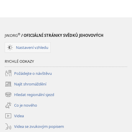
ke
stažení
Hlubší
pochopení
Písma
®
JW.ORG
/ OFICIÁLNÍ STRÁNKY SVĚDKŮ JEHOVOVÝCH
Nastavení vzhledu
RYCHLÉ ODKAZY
Požádejte o návštěvu
Najít shromáždění
(otevřeno
nové
Hledat regionální sjezd
(otevřeno
okno)
nové
Co je nového
okno)
Videa
Videa se zvukovým popisem