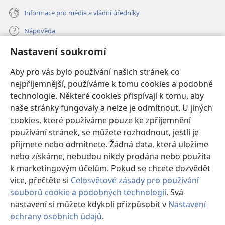
Informace pro média a vládní úředníky
Nápověda
Nastavení soukromí
Dary
(otevřeno
nové
Aby pro vás bylo používání našich stránek co
okno)
nejpříjemnější, používáme k tomu cookies a podobné
ONLINE KNIHOVNA Strážné věže
(otevřeno
technologie. Některé cookies přispívají k tomu, aby
nové
®
JW Hub
naše stránky fungovaly a nelze je odmítnout. U jiných
okno)
(otevřeno
cookies, které používáme pouze ke zpříjemnění
nové
®
JW Library
okno)
používání stránek, se můžete rozhodnout, jestli je
přijmete nebo odmítnete. Žádná data, která uložíme
Watchtower Library
nebo získáme, nebudou nikdy prodána nebo použita
k marketingovým účelům. Pokud se chcete dozvědět
více, přečtěte si
Celosvětové zásady pro používání
souborů cookie a podobných technologií
. Svá
Copyright
© 2026 Watch Tower Bible and Tract Society of Pennsylvania.
nastavení si můžete kdykoli přizpůsobit v
Nastavení
PODMÍNKY POUŽITÍ
|
OCHRANA SOUKROMÍ
|
NASTAVENÍ
ochrany osobních údajů
.
SOUKROMÍ