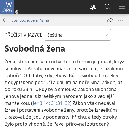
JW.ORG
Přihlásit
se
Změnit
Hledat
ZO
(otevřeno
jazyk
na
NA
Hlubší pochopení Písma
nové
stránek
JW.ORG
okno)
PŘEČÍST V JAZYCE
Svobodná žena
Žena, která není v otroctví. Tento termín je použit, když
se mluví o Abrahamově manželce Sáře a o ‚Jeruzalému
nahoře‘. Od doby, kdy Jehova Bůh osvobodil Izraelity
z egyptského područí a dal jim na hoře Sinaj Zákon, až
do roku 33 n. l., kdy byla smlouva Zákona ukončena,
Jehova jednal s izraelským národem jako s vedlejší
manželkou. (
Jer 3:14;
31:31, 32
) Zákon však nedával
Izraeli postavení svobodné ženy, protože Izraelitům
ukazoval, že jsou v poddanství hříchu, a tedy otroky.
Bylo proto vhodné, že Pavel přirovnal zotročený