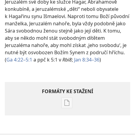
Jeruzalém své doby ke služce Hagar, Abrahamově
konkubíně, a jeruzalémské „děti“ neboli obyvatele
k Hagařinu synu Išmaelovi. Naproti tomu Boží původní
manželka, Jeruzalém nahoře, byla vždy podobně jako
Sára svobodnou ženou stejně jako její děti. K tomu,
aby se někdo mohl stát svobodným dítětem
Jeruzaléma nahoře, aby mohl získat ‚jeho svobodu‘, je
nutné být osvobozen Božím Synem z područí hříchu.
(
Ga 4:22–5:1
a ppč k 5:1 v
Rbi8
;
Jan 8:34–36
)
FORMÁTY KE STAŽENÍ
Formáty
poblikací
ke
stažení