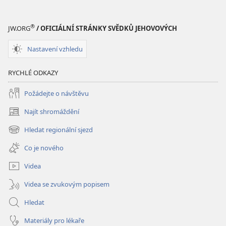
Hlubší
pochopení
Písma
®
JW.ORG
/ OFICIÁLNÍ STRÁNKY SVĚDKŮ JEHOVOVÝCH
Nastavení vzhledu
RYCHLÉ ODKAZY
Požádejte o návštěvu
Najít shromáždění
(otevřeno
nové
Hledat regionální sjezd
(otevřeno
okno)
nové
Co je nového
okno)
Videa
Videa se zvukovým popisem
Hledat
Materiály pro lékaře