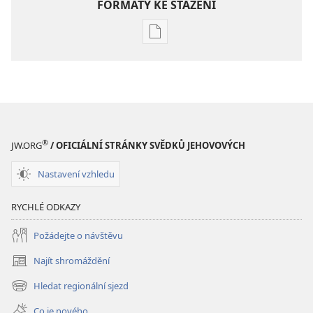
FORMÁTY KE STAŽENÍ
Formáty
poblikací
ke
stažení
Hlubší
pochopení
Písma
®
JW.ORG
/ OFICIÁLNÍ STRÁNKY SVĚDKŮ JEHOVOVÝCH
Nastavení vzhledu
RYCHLÉ ODKAZY
Požádejte o návštěvu
Najít shromáždění
(otevřeno
nové
Hledat regionální sjezd
(otevřeno
okno)
nové
Co je nového