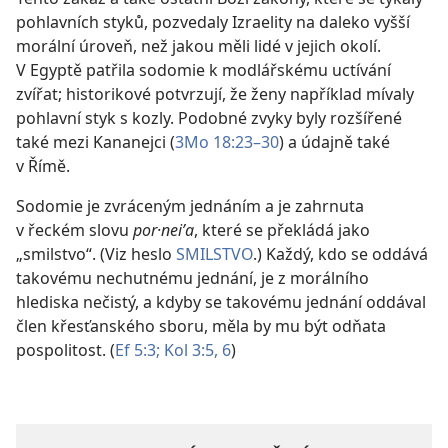
pohlavních styků, pozvedaly Izraelity na daleko vyšší
morální úroveň, než jakou měli lidé v jejich okolí.
V Egyptě patřila sodomie k modlářskému uctívání
zvířat; historikové potvrzují, že ženy například mívaly
pohlavní styk s kozly. Podobné zvyky byly rozšířené
také mezi Kananejci (
3Mo 18:23–30
) a údajně také
v Římě.
Sodomie je zvráceným jednáním a je zahrnuta
v řeckém slovu
por·neiʹa
, které se překládá jako
„smilstvo“. (Viz heslo
SMILSTVO
.) Každý, kdo se oddává
takovému nechutnému jednání, je z morálního
hlediska nečistý, a kdyby se takovému jednání oddával
člen křesťanského sboru, měla by mu být odňata
pospolitost. (
Ef 5:3;
Kol 3:5, 6
)