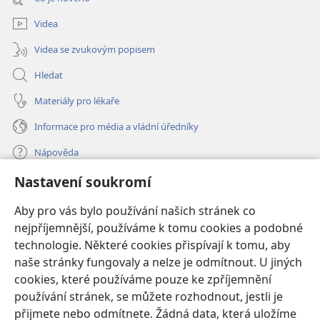
okno)
Videa
Videa se zvukovým popisem
Hledat
Materiály pro lékaře
Informace pro média a vládní úředníky
Nápověda
Nastavení soukromí
Dary
(otevřeno
nové
Aby pro vás bylo používání našich stránek co
okno)
nejpříjemnější, používáme k tomu cookies a podobné
ONLINE KNIHOVNA Strážné věže
(otevřeno
technologie. Některé cookies přispívají k tomu, aby
nové
®
JW Hub
naše stránky fungovaly a nelze je odmítnout. U jiných
okno)
(otevřeno
cookies, které používáme pouze ke zpříjemnění
nové
®
JW Library
okno)
používání stránek, se můžete rozhodnout, jestli je
přijmete nebo odmítnete. Žádná data, která uložíme