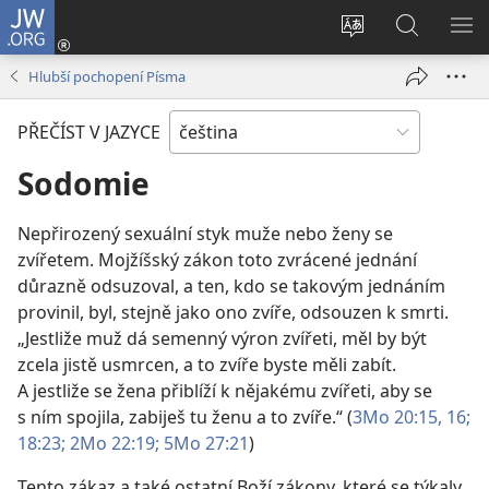
JW.ORG
Přihlásit
se
Změnit
Hledat
ZO
(otevřeno
jazyk
na
NA
Hlubší pochopení Písma
nové
stránek
JW.ORG
okno)
PŘEČÍST V JAZYCE
Sodomie
Nepřirozený sexuální styk muže nebo ženy se
zvířetem. Mojžíšský zákon toto zvrácené jednání
důrazně odsuzoval, a ten, kdo se takovým jednáním
provinil, byl, stejně jako ono zvíře, odsouzen k smrti.
„Jestliže muž dá semenný výron zvířeti, měl by být
zcela jistě usmrcen, a to zvíře byste měli zabít.
A jestliže se žena přiblíží k nějakému zvířeti, aby se
s ním spojila, zabiješ tu ženu a to zvíře.“ (
3Mo 20:15, 16;
18:23;
2Mo 22:19;
5Mo 27:21
)
Tento zákaz a také ostatní Boží zákony, které se týkaly