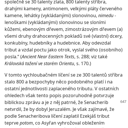
společně se 30 talenty zlata, 800 talenty stříbra,
drahými kameny, antimonem, velkými pláty červeného
kamene, lehátky (vykládanými) slonovinou,
nimedu
-
lenoškami (vykládanými) slonovinou se sloními
kůžemi, ebenovým dřevem, zimostrázovým dřevem (a)
všemi druhy drahocenných pokladů své (vlastní) dcery,
konkubíny, hudebníky a hudebnice. Aby odevzdal
tribut a vzdal poctu jako otrok, vyslal svého (osobního)
posla.“ (
Ancient Near Eastern Texts
, s. 288; viz také
Královská tažení ve starém Orientu
, s. 170.)
V tomto vychloubačném líčení se ze 300 talentů stříbra
stalo 800 a bezpochyby něco podobného platí i na
ostatní jednotlivosti zaplaceného tributu. V ostatních
ohledech však tento popis pozoruhodně potvrzuje
biblickou zprávu
a je z něj patrné, že Senacherib
netvrdil, že by dobyl Jeruzalém. Je však zajímavé, že
podle Senacheribova líčení zaplatil Ezekjáš tribut
teprve
potom
, co Asyřan vyhrožoval obležením