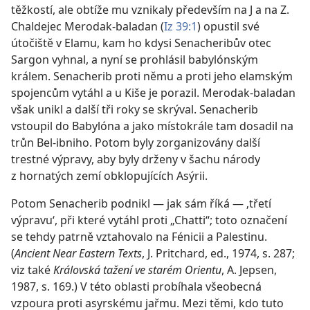
těžkostí, ale obtíže mu vznikaly především na J a na Z.
Chaldejec Merodak-baladan (
Iz 39:1
) opustil své
útočiště v Elamu, kam ho kdysi Senacheribův otec
Sargon vyhnal, a nyní se prohlásil babylónským
králem. Senacherib proti němu a proti jeho elamským
spojencům vytáhl a u Kiše je porazil. Merodak-baladan
však unikl a další tři roky se skrýval. Senacherib
vstoupil do Babylóna a jako místokrále tam dosadil na
trůn Bel-ibniho. Potom byly zorganizovány další
trestné výpravy, aby byly drženy v šachu národy
z hornatých zemí obklopujících Asýrii.
Potom Senacherib podnikl — jak sám říká — ‚třetí
výpravu‘, při které vytáhl proti „Chatti“; toto označení
se tehdy patrně vztahovalo na Fénicii a Palestinu.
(
Ancient Near Eastern Texts
, J. Pritchard, ed., 1974, s. 287;
viz také
Královská tažení ve starém Orientu
, A. Jepsen,
1987, s. 169.) V této oblasti probíhala všeobecná
vzpoura proti asyrskému jařmu. Mezi těmi, kdo tuto