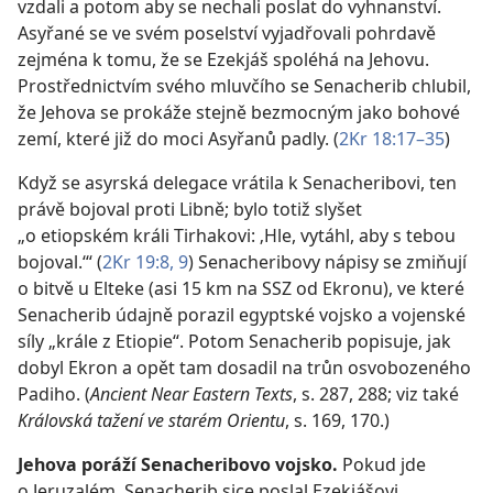
vzdali a potom aby se nechali poslat do vyhnanství.
Asyřané se ve svém poselství vyjadřovali pohrdavě
zejména k tomu, že se Ezekjáš spoléhá na Jehovu.
Prostřednictvím svého mluvčího se Senacherib chlubil,
že Jehova se prokáže stejně bezmocným jako bohové
zemí, které již do moci Asyřanů padly. (
2Kr 18:17–35
)
Když se asyrská delegace vrátila k Senacheribovi, ten
právě bojoval proti Libně; bylo totiž slyšet
„o etiopském králi Tirhakovi: ‚Hle, vytáhl, aby s tebou
bojoval.‘“ (
2Kr 19:8, 9
) Senacheribovy nápisy se zmiňují
o bitvě u Elteke (asi 15 km na SSZ od Ekronu), ve které
Senacherib údajně porazil egyptské vojsko a vojenské
síly „krále z Etiopie“. Potom Senacherib popisuje, jak
dobyl Ekron a opět tam dosadil na trůn osvobozeného
Padiho. (
Ancient Near Eastern Texts
, s. 287, 288; viz také
Královská tažení ve starém Orientu
, s. 169, 170.)
Jehova poráží Senacheribovo vojsko.
Pokud jde
o Jeruzalém, Senacherib sice poslal Ezekjášovi