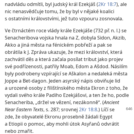
nadvládu odmítli, byl judský král Ezekjáš (
2Kr 18:7
), ale
nic nenasvědčuje tomu, že by byl v nějaké koalici
s ostatními královstvími, jež tuto vzpouru zosnovala.
Ve čtrnáctém roce vlády krále Ezekjáše (732 př. n. l.) se
Senacheribova vojska hnala na Z, dobyla Sidon, Akzib,
Akko a jiná města na fénickém pobřeží a pak se
obrátila k J. Zpráva ukazuje, že mezi království, která
zachvátil děs a která začala posílat tribut jako projev
své podřízenosti, patřily Moab, Edom a Ašdod. Násilím
byly podrobeny vzpírající se Aškalon a nedaleká města
Joppe a Bet-dagon. Jeden asyrský nápis obviňuje lid
a urozené osoby z filištínského města Ekron z toho, že
vydali svého krále Padiho Ezekjášovi, a ten že ho, podle
Senacheriba, „držel ve vězení, nezákonně“. (
Ancient
Near
Eastern Texts
, s. 287; srovnej
2Kr 18:8
.) Líčí se
zde, že obyvatelé Ekronu prosebně žádali Egypt
a Etiopii o pomoc, aby mohli útok Asyřanů odvrátit
nebo zmařit.