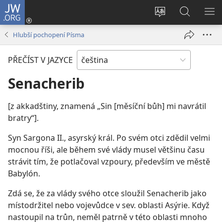
JW.ORG
Přihlásit
se
Změnit
Hledat
ZO
(otevřeno
jazyk
na
NA
Hlubší pochopení Písma
nové
stránek
JW.ORG
okno)
PŘEČÍST V JAZYCE
Senacherib
[z akkadštiny, znamená „Sin [měsíční bůh] mi navrátil
bratry“].
Syn Sargona II., asyrský král. Po svém otci zdědil velmi
mocnou říši, ale během své vlády musel většinu času
strávit tím, že potlačoval vzpoury, především ve městě
Babylón.
Zdá se, že za vlády svého otce sloužil Senacherib jako
místodržitel nebo vojevůdce v sev. oblasti Asýrie. Když
nastoupil na trůn, neměl patrně v této oblasti mnoho