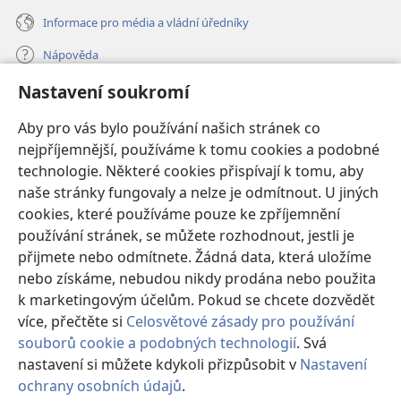
Informace pro média a vládní úředníky
Nápověda
Nastavení soukromí
Dary
(otevřeno
nové
Aby pro vás bylo používání našich stránek co
okno)
nejpříjemnější, používáme k tomu cookies a podobné
ONLINE KNIHOVNA Strážné věže
(otevřeno
technologie. Některé cookies přispívají k tomu, aby
nové
®
JW Hub
naše stránky fungovaly a nelze je odmítnout. U jiných
okno)
(otevřeno
cookies, které používáme pouze ke zpříjemnění
nové
®
JW Library
okno)
používání stránek, se můžete rozhodnout, jestli je
přijmete nebo odmítnete. Žádná data, která uložíme
Watchtower Library
nebo získáme, nebudou nikdy prodána nebo použita
k marketingovým účelům. Pokud se chcete dozvědět
více, přečtěte si
Celosvětové zásady pro používání
souborů cookie a podobných technologií
. Svá
Copyright
© 2026 Watch Tower Bible and Tract Society of Pennsylvania.
nastavení si můžete kdykoli přizpůsobit v
Nastavení
PODMÍNKY POUŽITÍ
|
OCHRANA SOUKROMÍ
|
NASTAVENÍ
ochrany osobních údajů
.
SOUKROMÍ