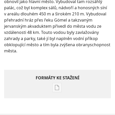
obnovil jako hlavní město. Vybudoval tam rozsáhlý
palác, což byl komplex sálů, nádvoří a honosných síní
v areálu dlouhém 450 m a širokém 210 m. Vybudoval
přehradní hráz přes řeku Gömel a takzvaným
jervanským akvaduktem přivedl do města vodu ze
vzdálenosti 48 km. Touto vodou byly zavlažovány
zahrady a parky, také jí byl naplněn vodní příkop
obklopující město a tím byla zvýšena obranyschopnost
města.
FORMÁTY KE STAŽENÍ
Formáty
poblikací
ke
stažení