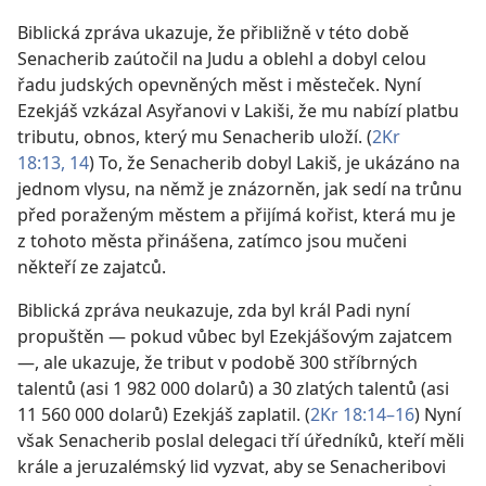
Biblická zpráva ukazuje, že přibližně v této době
Senacherib zaútočil na Judu a oblehl a dobyl celou
řadu judských opevněných měst i městeček. Nyní
Ezekjáš vzkázal Asyřanovi v Lakiši, že mu nabízí platbu
tributu, obnos, který mu Senacherib uloží. (
2Kr
18:13, 14
) To, že Senacherib dobyl Lakiš, je ukázáno na
jednom vlysu, na němž je znázorněn, jak sedí na trůnu
před poraženým městem a přijímá kořist, která mu je
z tohoto města přinášena, zatímco jsou mučeni
někteří ze zajatců.
Biblická zpráva neukazuje, zda byl král Padi nyní
propuštěn — pokud vůbec byl Ezekjášovým zajatcem
—, ale ukazuje, že tribut v podobě 300 stříbrných
talentů (asi 1 982 000 dolarů) a 30 zlatých talentů (asi
11 560 000 dolarů) Ezekjáš zaplatil. (
2Kr 18:14–16
) Nyní
však Senacherib poslal delegaci tří úředníků, kteří měli
krále a jeruzalémský lid vyzvat, aby se Senacheribovi