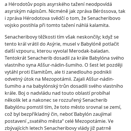
a Hérodotův popis asyrského tažení neodpovídá
asyrským nápisům. Nicméně jak zpráva Béróssova, tak
i zpráva Hérodotova svědčí o tom, že Senacheribovo
vojsko postihla při tomto tažení náhlá kalamita.
Senacheribovy těžkosti tím však neskončily; když se
tento král vrátil do Asýrie, musel v Babylóně potlačit
další vzpouru, kterou vyvolal Merodak-baladan.
Tentokrát Senacherib dosadil za krále Babylóna svého
vlastního syna Aššur-nádin-šumiho. O šest let později
vytáhl proti Elamitům, ale ti zanedlouho podnikli
odvetný útok na Mezopotámii. Zajali Aššur-nádin-
šumiho a na babylónský trůn dosadili svého vlastního
krále. Boj o nadvládu nad touto oblastí probíhal
několik let a nakonec se rozzuřený Senacherib
Babylónu pomstil tím, že toto město srovnal se zemí,
což byl bezpříkladný čin, neboť Babylón zaujímal
postavení „svatého města“ celé Mezopotámie. Ve
zbývajících letech Senacheribovy vlády již patrně