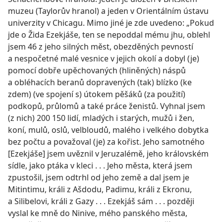
muzeu (Taylorův hranol) a jeden v Orientálním ústavu
univerzity v Chicagu. Mimo jiné je zde uvedeno: „Pokud
jde o Žida Ezekjáše, ten se nepoddal mému jhu, oblehl
jsem 46 z jeho silných měst, obezděných pevností
a nespočetné malé vesnice v jejich okolí a dobyl (je)
pomocí dobře upěchovaných (hliněných) náspů
a obléhacích beranů dopravených (tak) blízko (ke
zdem) (ve spojení s) útokem pěšáků (za použití)
podkopů, průlomů a také práce ženistů. Vyhnal jsem
(z nich) 200 150 lidí, mladých i starých, mužů i žen,
koní, mulů, oslů, velbloudů, malého i velkého dobytka
bez počtu a považoval (je) za kořist. Jeho samotného
[Ezekjáše] jsem uvěznil v Jeruzalémě, jeho královském
sídle, jako ptáka v kleci . . . Jeho města, která jsem
zpustošil, jsem odtrhl od jeho země a dal jsem je
Mitintimu, králi z Ašdodu, Padimu, králi z Ekronu,
a Silibelovi, králi z Gazy . . . Ezekjáš sám . . . později
vyslal ke mně do Ninive, mého panského města,