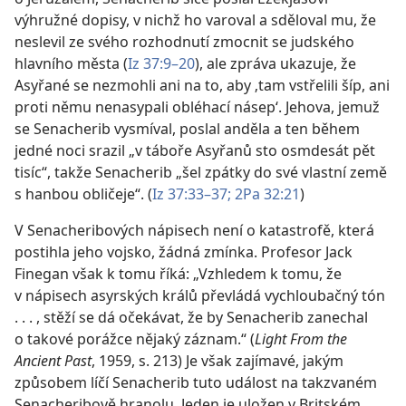
výhružné dopisy, v nichž ho varoval a sděloval mu, že
neslevil ze svého rozhodnutí zmocnit se judského
hlavního města (
Iz 37:9–20
), ale zpráva ukazuje, že
Asyřané se nezmohli ani na to, aby ‚tam vstřelili šíp, ani
proti němu nenasypali obléhací násep‘. Jehova, jemuž
se Senacherib vysmíval, poslal anděla a ten během
jedné noci srazil „v táboře Asyřanů sto osmdesát pět
tisíc“, takže Senacherib „šel zpátky do své vlastní země
s hanbou obličeje“. (
Iz 37:33–37;
2Pa 32:21
)
V Senacheribových nápisech není o katastrofě, která
postihla jeho vojsko, žádná zmínka. Profesor Jack
Finegan však k tomu říká: „Vzhledem k tomu, že
v nápisech asyrských králů převládá vychloubačný tón
. . . , stěží se dá očekávat, že by Senacherib zanechal
o takové porážce nějaký záznam.“ (
Light From the
Ancient Past
, 1959, s. 213) Je však zajímavé, jakým
způsobem líčí Senacherib tuto událost na takzvaném
Senacheribově hranolu. Jeden je uložen v Britském