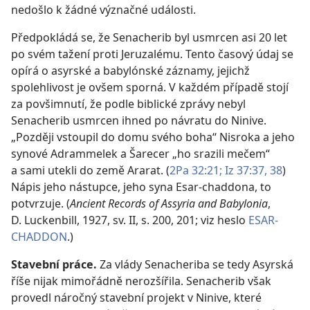
nedošlo k žádné význačné události.
Předpokládá se, že Senacherib byl usmrcen asi 20 let
po svém tažení proti Jeruzalému. Tento časový údaj se
opírá o asyrské a babylónské záznamy, jejichž
spolehlivost je ovšem sporná. V každém případě stojí
za povšimnutí, že podle biblické zprávy nebyl
Senacherib usmrcen ihned po návratu do Ninive.
„Později vstoupil do domu svého boha“ Nisroka a jeho
synové Adrammelek a Šarecer „ho srazili mečem“
a sami utekli do země Ararat. (
2Pa 32:21;
Iz 37:37, 38
)
Nápis jeho nástupce, jeho syna Esar-chaddona, to
potvrzuje. (
Ancient Records of Assyria and Babylonia
,
D. Luckenbill, 1927, sv. II, s. 200, 201; viz heslo
ESAR-
CHADDON
.)
Stavební práce.
Za vlády Senacheriba se tedy Asyrská
říše nijak mimořádně nerozšířila. Senacherib však
provedl náročný stavební projekt v Ninive, které