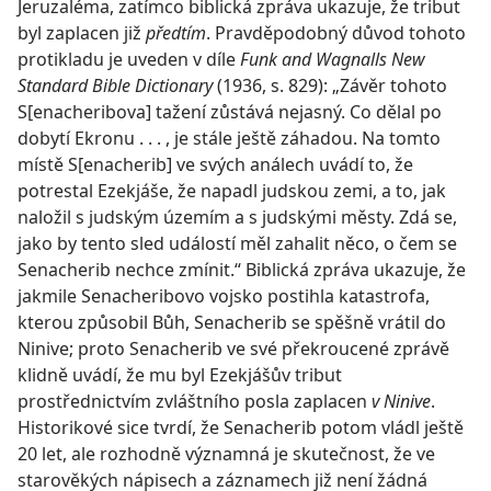
Jeruzaléma, zatímco biblická zpráva ukazuje, že tribut
byl zaplacen již
předtím
. Pravděpodobný důvod tohoto
protikladu je uveden v díle
Funk and Wagnalls New
Standard Bible Dictionary
(1936, s. 829): „Závěr tohoto
S[enacheribova] tažení zůstává nejasný. Co dělal po
dobytí Ekronu . . . , je stále ještě záhadou. Na tomto
místě S[enacherib] ve svých análech uvádí to, že
potrestal Ezekjáše, že napadl judskou zemi, a to, jak
naložil s judským územím a s judskými městy. Zdá se,
jako by tento sled událostí měl zahalit něco, o čem se
Senacherib nechce zmínit.“ Biblická zpráva ukazuje, že
jakmile Senacheribovo vojsko postihla katastrofa,
kterou způsobil Bůh, Senacherib se spěšně vrátil do
Ninive; proto Senacherib ve své překroucené zprávě
klidně uvádí, že mu byl Ezekjášův tribut
prostřednictvím zvláštního posla zaplacen
v Ninive
.
Historikové sice tvrdí, že Senacherib potom vládl ještě
20 let, ale rozhodně významná je skutečnost, že ve
starověkých nápisech a záznamech již není žádná