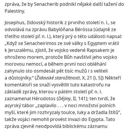
zpráva, že by Senacherib podnikl nějaké další tažení do
Palestiny.
Josephus, židovský historik z prvního století n. l., se
odvolává na zprávu Babylóňana Béróssa (údajně ze
třetího století př. n. l.), který prý o této události napsal:
„Když se Senacheirimos ze své války s Egyptem vrátil
k Jeruzalému, zjistil, že vojsko vedené Rapsakem je
ohroženo morem, protože Bůh navštívil jeho vojsko
morovou nemocí, a během první noci obléhání
zahynulo sto osmdesát pět tisíc mužů i s veliteli
a důstojníky.“ (
Židovské starožitnosti
, X, 21 [i, 5]) Někteří
komentátoři se snaží vysvětlit tuto katastrofu na
základě zprávy, kterou v pátém století př. n. l.
zaznamenal Hérodotos (
Dějiny
, II, 141); ten tvrdí, že
asyrský tábor „zaplavilo . . . v noci množství polních
myší, které jim rozhryzaly toulce, luky a držadla štítů“,
takže vojáci nemohli provést invazi do Egypta. Tato
zpráva zjevně neodpovídá biblickému záznamu