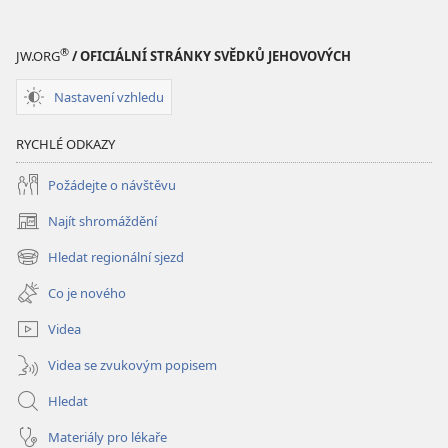
Hlubší
pochopení
Písma
®
JW.ORG
/ OFICIÁLNÍ STRÁNKY SVĚDKŮ JEHOVOVÝCH
Nastavení vzhledu
RYCHLÉ ODKAZY
Požádejte o návštěvu
Najít shromáždění
(otevřeno
nové
Hledat regionální sjezd
(otevřeno
okno)
nové
Co je nového
okno)
Videa
Videa se zvukovým popisem
Hledat
Materiály pro lékaře