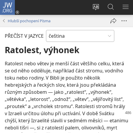
JW.ORG
Přihlásit
se
Změnit
Hledat
ZO
(otevřeno
jazyk
na
NA
Hlubší pochopení Písma
nové
stránek
JW.ORG
okno)
PŘEČÍST V JAZYCE
Ratolest, výhonek
Ratolest nebo větev je menší část většího celku, která
se od něho odděluje, například část stromu, vodního
toku nebo rodiny. V Bibli je použito několik
hebrejských a řeckých slov, která jsou překládána
různým způsobem — jako „ratolest“, „výhonek“,
„větévka“, „letorost“, „odnož“, „větev“, „vějířovitý list“,
„proutek“ a „vrcholek stromu“. Ratolesti stromů hrály
v Izraeli určitou úlohu při uctívání.
V době Svátku
chýší, který Izraelité slavili v sedmém měsíci — etanimu
neboli tišri —, si z ratolestí palem, olivovníků, myrt