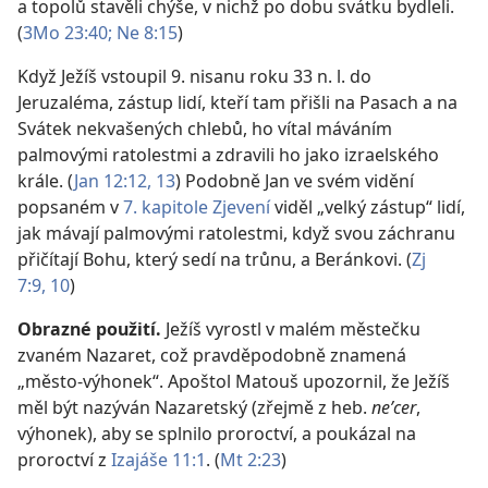
a topolů stavěli chýše, v nichž po dobu svátku bydleli.
(
3Mo 23:40;
Ne 8:15
)
Když Ježíš vstoupil 9. nisanu roku 33 n. l. do
Jeruzaléma, zástup lidí, kteří tam přišli na Pasach a na
Svátek nekvašených chlebů, ho vítal máváním
palmovými ratolestmi a zdravili ho jako izraelského
krále. (
Jan 12:12, 13
) Podobně Jan ve svém vidění
popsaném v
7. kapitole Zjevení
viděl „velký zástup“ lidí,
jak mávají palmovými ratolestmi, když svou záchranu
přičítají Bohu, který sedí na trůnu, a Beránkovi. (
Zj
7:9, 10
)
Obrazné použití.
Ježíš vyrostl v malém městečku
zvaném Nazaret, což pravděpodobně znamená
„město-výhonek“. Apoštol Matouš upozornil, že Ježíš
měl být nazýván Nazaretský (zřejmě z heb.
neʹcer
,
výhonek), aby se splnilo proroctví, a poukázal na
proroctví z
Izajáše 11:1
. (
Mt 2:23
)