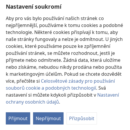
Nastavení soukromí
Dary
(otevřeno
nové
Aby pro vás bylo používání našich stránek co
okno)
nejpříjemnější, používáme k tomu cookies a podobné
ONLINE KNIHOVNA Strážné věže
(otevřeno
technologie. Některé cookies přispívají k tomu, aby
nové
®
JW Hub
naše stránky fungovaly a nelze je odmítnout. U jiných
okno)
(otevřeno
cookies, které používáme pouze ke zpříjemnění
nové
®
JW Library
okno)
používání stránek, se můžete rozhodnout, jestli je
přijmete nebo odmítnete. Žádná data, která uložíme
Watchtower Library
nebo získáme, nebudou nikdy prodána nebo použita
k marketingovým účelům. Pokud se chcete dozvědět
více, přečtěte si
Celosvětové zásady pro používání
souborů cookie a podobných technologií
. Svá
Copyright
© 2026 Watch Tower Bible and Tract Society of Pennsylvania.
nastavení si můžete kdykoli přizpůsobit v
Nastavení
PODMÍNKY POUŽITÍ
|
OCHRANA SOUKROMÍ
|
NASTAVENÍ
ochrany osobních údajů
.
SOUKROMÍ
Přijmout
Nepřijmout
Přizpůsobit