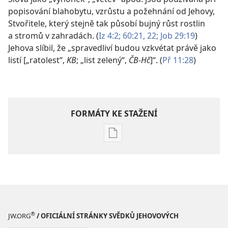
popisování blahobytu, vzrůstu a požehnání od Jehovy,
Stvořitele, který stejně tak působí bujný růst rostlin
a stromů v zahradách. (
Iz 4:2;
60:21, 22;
Job 29:19
)
Jehova slíbil, že „spravedliví budou vzkvétat právě jako
listí [„ratolest“,
KB
; „list zelený“,
ČB-Hč
]“. (
Př 11:28
)
FORMÁTY KE STAŽENÍ
Formáty
poblikací
ke
stažení
Hlubší
pochopení
Písma
®
JW.ORG
/ OFICIÁLNÍ STRÁNKY SVĚDKŮ JEHOVOVÝCH