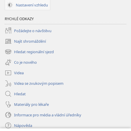
Nastavení vzhledu
RYCHLÉ ODKAZY
Požádejte o návštěvu
Najít shromáždění
(otevřeno
nové
Hledat regionální sjezd
(otevřeno
okno)
nové
Co je nového
okno)
Videa
Videa se zvukovým popisem
Hledat
Materiály pro lékaře
Informace pro média a vládní úředníky
Nápověda