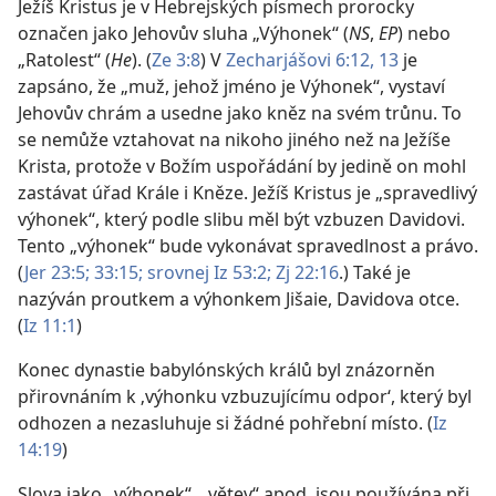
Ježíš Kristus je v Hebrejských písmech prorocky
označen jako Jehovův sluha „Výhonek“ (
NS
,
EP
) nebo
„Ratolest“ (
He
). (
Ze 3:8
) V
Zecharjášovi 6:12, 13
je
zapsáno, že „muž, jehož jméno je Výhonek“, vystaví
Jehovův chrám a usedne jako kněz na svém trůnu. To
se nemůže vztahovat na nikoho jiného než na Ježíše
Krista, protože v Božím uspořádání by jedině on mohl
zastávat úřad Krále i Kněze. Ježíš Kristus je „spravedlivý
výhonek“, který podle slibu měl být vzbuzen Davidovi.
Tento „výhonek“ bude vykonávat spravedlnost a právo.
(
Jer 23:5;
33:15; srovnej
Iz 53:2;
Zj 22:16
.) Také je
nazýván proutkem a výhonkem Jišaie, Davidova otce.
(
Iz 11:1
)
Konec dynastie babylónských králů byl znázorněn
přirovnáním k ‚výhonku vzbuzujícímu odpor‘, který byl
odhozen a nezasluhuje si žádné pohřební místo. (
Iz
14:19
)
Slova jako „výhonek“, „větev“ apod. jsou používána při