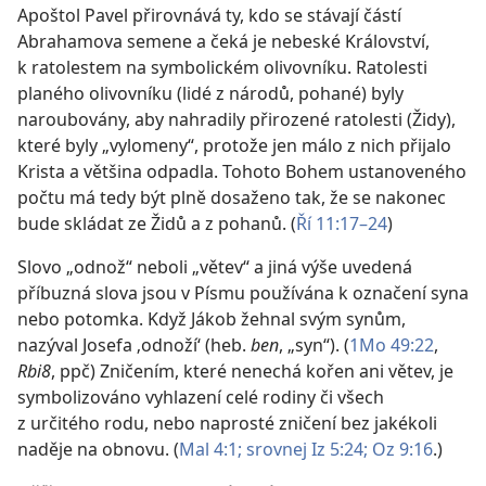
Apoštol Pavel přirovnává ty, kdo se stávají částí
Abrahamova semene a čeká je nebeské Království,
k ratolestem na symbolickém olivovníku. Ratolesti
planého olivovníku (lidé z národů, pohané) byly
naroubovány, aby nahradily přirozené ratolesti (Židy),
které byly „vylomeny“, protože jen málo z nich přijalo
Krista a většina odpadla. Tohoto Bohem ustanoveného
počtu má tedy být plně dosaženo tak, že se nakonec
bude skládat ze Židů a z pohanů. (
Ří 11:17–24
)
Slovo „odnož“ neboli „větev“ a jiná výše uvedená
příbuzná slova jsou v Písmu používána k označení syna
nebo potomka. Když Jákob žehnal svým synům,
nazýval Josefa ‚odnoží‘ (heb.
ben
, „syn“). (
1Mo 49:22
,
Rbi8
, ppč) Zničením, které nenechá kořen ani větev, je
symbolizováno vyhlazení celé rodiny či všech
z určitého rodu, nebo naprosté zničení bez jakékoli
naděje na obnovu. (
Mal 4:1; srovnej
Iz 5:24;
Oz 9:16
.)