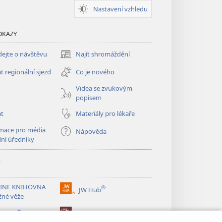
Nastavení vzhledu
DKAZY
ejte o návštěvu
Najít shromáždění
(otevřeno
nové
t regionální sjezd
Co je nového
okno)
Videa se zvukovým
popisem
at
Materiály pro lékaře
mace pro média
Nápověda
dní úředníky
y
INE KNIHOVNA
®
JW Hub
(otevřeno
žné věže
nové
®
okno)
ibrary
Watchtower Library