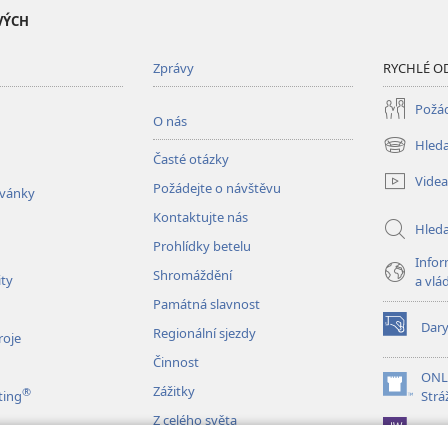
VÝCH
Zprávy
RYCHLÉ O
Požád
O nás
Hleda
(otevřeno
Časté otázky
nové
Videa
Požádejte o návštěvu
okno)
zvánky
Kontaktujte nás
Hled
Prohlídky betelu
Infor
Shromáždění
ity
a vlá
Památná slavnost
Dar
Regionální sjezdy
(otevřeno
roje
nové
Činnost
okno)
ONL
Zážitky
®
(otevřeno
ting
Strá
nové
Z celého světa
JW L
okno)