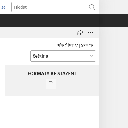
t se
vřeno
Hledat
)
PŘEČÍST V JAZYCE
FORMÁTY KE STAŽENÍ
Formáty
poblikací
ke
stažení
Hlubší
pochopení