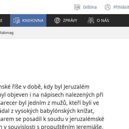
čeština
Přihlási
Vybrat
(ote
jazyk
nové
LE
KNIHOVNA
ZPRÁVY
O NÁS
okno
Rabmag
nské říše v době, kdy byl Jeruzalém
ul byl objeven i na nápisech nalezených při
ecer byl jedním z mužů, kteří byli ve
ládal z vysokých babylónských knížat,
arem se posadil k soudu v jeruzalémské
m v souvislosti s propuštěním Jeremjáše,