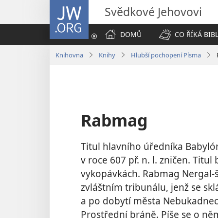
JW.ORG
Svědkové Jehovovi
DOMŮ
CO ŘÍKÁ BIB
Knihovna
Knihy
Hlubší pochopení Písma
Rabmag
Titul hlavního úředníka Babyló
v roce 607 př. n. l. zničen. Tit
vykopávkách. Rabmag Nergal-šar
zvláštním tribunálu, jenž se sk
a po dobytí města Nebukadnec
Prostřední bráně. Píše se o ně