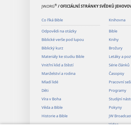
®
JW.ORG
/ OFICIÁLNÍ STRÁNKY SVĚDKŮ JEHOVO
Co říká Bible
Knihovna
Odpovědi na otázky
Bible
Biblické verše pod lupou
Knihy
Biblický kurz
Brožury
Materiály ke studiu Bible
Letáky a po
Vnitřní klid a štěstí
Série článků
Manželství a rodina
Časopisy
Mladí lidé
Pracovní seš
Děti
Programy
Víra v Boha
Studijní nást
Věda a Bible
Pokyny
Historie a Bible
JW Broadcas
Videa