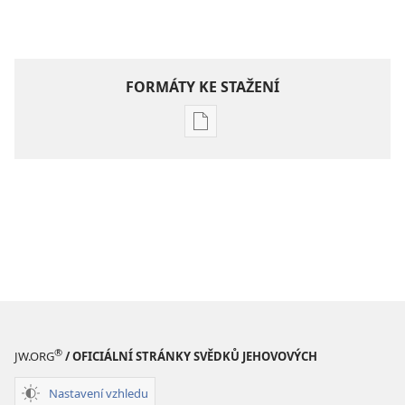
FORMÁTY KE STAŽENÍ
Formáty
poblikací
ke
stažení
Hlubší
pochopení
Písma
®
JW.ORG
/ OFICIÁLNÍ STRÁNKY SVĚDKŮ JEHOVOVÝCH
Nastavení vzhledu