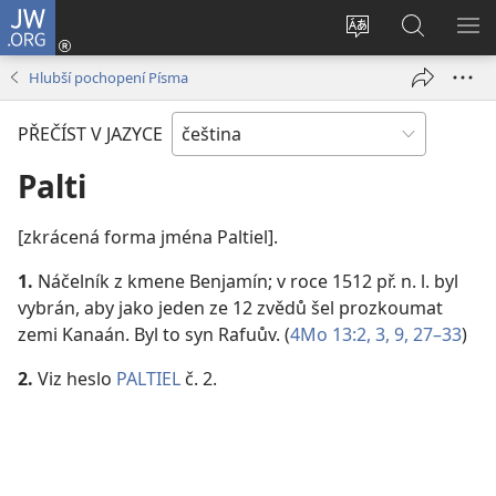
JW.ORG
Přihlásit
se
Změnit
Hledat
ZO
(otevřeno
jazyk
na
NA
Hlubší pochopení Písma
nové
stránek
JW.ORG
okno)
PŘEČÍST V JAZYCE
Palti
[zkrácená forma jména Paltiel].
1.
Náčelník z kmene Benjamín; v roce 1512 př. n. l. byl
vybrán, aby jako jeden ze 12 zvědů šel prozkoumat
zemi Kanaán. Byl to syn Rafuův. (
4Mo 13:2, 3,
9,
27–33
)
2.
Viz heslo
PALTIEL
č. 2.