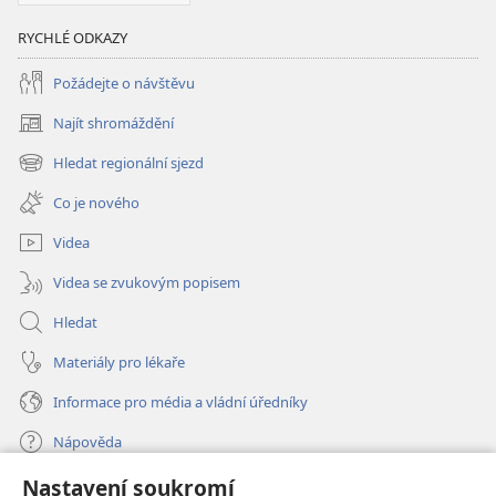
RYCHLÉ ODKAZY
Požádejte o návštěvu
Najít shromáždění
(otevřeno
nové
Hledat regionální sjezd
(otevřeno
okno)
nové
Co je nového
okno)
Videa
Videa se zvukovým popisem
Hledat
Materiály pro lékaře
Informace pro média a vládní úředníky
Nápověda
Nastavení soukromí