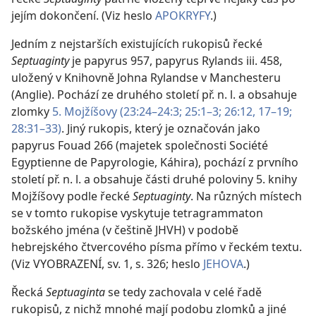
jejím dokončení. (Viz heslo
APOKRYFY
.)
Jedním z nejstarších existujících rukopisů řecké
Septuaginty
je papyrus 957, papyrus Rylands iii. 458,
uložený v Knihovně Johna Rylandse v Manchesteru
(Anglie). Pochází ze druhého století př. n. l. a obsahuje
zlomky
5. Mojžíšovy (23:24–24:3;
25:1–3;
26:12,
17–19;
28:31–33)
. Jiný rukopis, který je označován jako
papyrus Fouad 266 (majetek společnosti Société
Egyptienne de Papyrologie, Káhira), pochází z prvního
století př. n. l. a obsahuje části druhé poloviny 5. knihy
Mojžíšovy podle řecké
Septuaginty
. Na různých místech
se v tomto rukopise vyskytuje tetragrammaton
božského jména (v češtině JHVH) v podobě
hebrejského čtvercového písma přímo v řeckém textu.
(Viz VYOBRAZENÍ, sv. 1, s. 326; heslo
JEHOVA
.)
Řecká
Septuaginta
se tedy zachovala v celé řadě
rukopisů, z nichž mnohé mají podobu zlomků a jiné