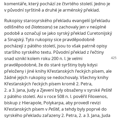
komentáře, který pochází ze čtvrtého století. Jedno je
v původní syrštině a druhé je arménský překlad.
Rukopisy starosyrského překladu evangelií (překladu
odlišného od
Diatessaru
) se zachovaly jen v neúplné
podobě a označují se jako syrský překlad Curetonijský
a Sinajský. Tyto rukopisy sice pravděpodobně
pocházejí z pátého století, jsou to však patrně opisy
staršího syrského textu. Původní překlad z řečtiny
snad vznikl
kolem roku 200 n. l. Je velmi
pravděpodobné, že do staré syrštiny byly kdysi
přeloženy i jiné knihy Křesťanských řeckých písem, ale
žádné jejich rukopisy se nedochovaly. Všechny knihy
Křesťanských řeckých písem kromě 2. Petra,
2. a 3. Jana, Judy a Zjevení byly obsaženy v syrské
Pešitě
z pátého století. Asi v roce 508 n. l. pověřil Filoxenos,
biskup z Hierapole, Polykarpa, aby provedl revizi
Křesťanských písem v
Pešitě
, a tehdy byly poprvé do
syrského překladu zařazeny 2. Petra, 2. a 3. Jana, Juda