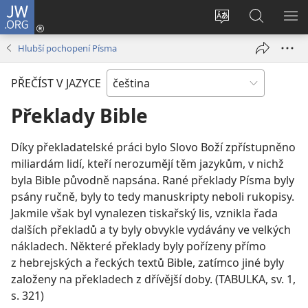
JW.ORG
Přihlásit
se
Změnit
Hledat
ZO
(otevřeno
jazyk
na
NA
Hlubší pochopení Písma
nové
stránek
JW.ORG
okno)
PŘEČÍST V JAZYCE
Překlady Bible
Díky překladatelské práci bylo Slovo Boží zpřístupněno
miliardám lidí, kteří nerozumějí těm jazykům, v nichž
byla Bible původně napsána. Rané překlady Písma byly
psány ručně, byly to tedy manuskripty neboli rukopisy.
Jakmile však byl vynalezen tiskařský lis, vznikla řada
dalších překladů a ty byly obvykle vydávány ve velkých
nákladech. Některé překlady byly pořízeny přímo
z hebrejských a řeckých textů Bible, zatímco jiné byly
založeny na překladech z dřívější doby. (TABULKA, sv. 1,
s. 321)