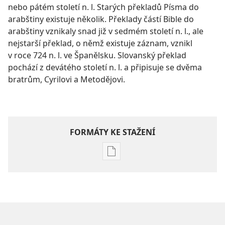
nebo pátém století n. l. Starých překladů Písma do
arabštiny existuje několik. Překlady částí Bible do
arabštiny vznikaly snad již v sedmém století n. l., ale
nejstarší překlad, o němž existuje záznam, vznikl
v roce 724 n. l. ve Španělsku. Slovanský překlad
pochází z devátého století n. l. a připisuje se dvěma
bratrům, Cyrilovi a Metodějovi.
FORMÁTY KE STAŽENÍ
Formáty
poblikací
ke
stažení
Hlubší
pochopení