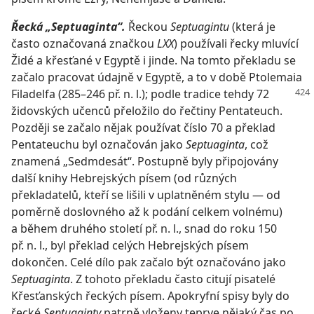
Řecká „Septuaginta“.
Řeckou
Septuagintu
(která je
často označovaná značkou
LXX
) používali řecky mluvící
Židé a křesťané v Egyptě i jinde. Na tomto překladu se
začalo pracovat údajně v Egyptě, a to v době Ptolemaia
Filadelfa
(285–246 př. n. l.); podle tradice tehdy 72
židovských učenců přeložilo do řečtiny Pentateuch.
Později se začalo nějak používat číslo 70 a překlad
Pentateuchu byl označován jako
Septuaginta
, což
znamená „Sedmdesát“. Postupně byly připojovány
další knihy Hebrejských písem (od různých
překladatelů, kteří se lišili v uplatněném stylu — od
poměrně doslovného až k podání celkem volnému)
a během druhého století př. n. l., snad do roku 150
př. n. l., byl překlad celých Hebrejských písem
dokončen. Celé dílo pak začalo být označováno jako
Septuaginta
. Z tohoto překladu často citují pisatelé
Křesťanských řeckých písem. Apokryfní spisy byly do
řecké
Septuaginty
patrně vloženy teprve nějaký čas po