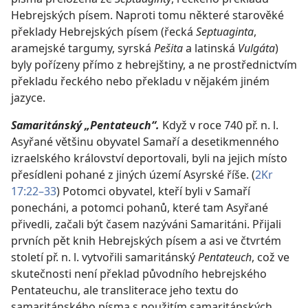
Hebrejských písem. Naproti tomu některé starověké
překlady Hebrejských písem (řecká
Septuaginta
,
aramejské targumy, syrská
Pešita
a latinská
Vulgáta
)
byly pořízeny přímo z hebrejštiny, a ne prostřednictvím
překladu řeckého nebo překladu v nějakém jiném
jazyce.
Samaritánský „Pentateuch“.
Když v roce 740 př. n. l.
Asyřané většinu obyvatel Samaří a desetikmenného
izraelského království deportovali, byli na jejich místo
přesídleni pohané z jiných území Asyrské říše. (
2Kr
17:22–33
) Potomci obyvatel, kteří byli v Samaří
ponecháni, a potomci pohanů, které tam Asyřané
přivedli, začali být časem nazýváni Samaritáni. Přijali
prvních pět knih Hebrejských písem a asi ve čtvrtém
století př. n. l. vytvořili samaritánský
Pentateuch
, což ve
skutečnosti není překlad původního hebrejského
Pentateuchu, ale transliterace jeho textu do
samaritánského písma s použitím samaritánských