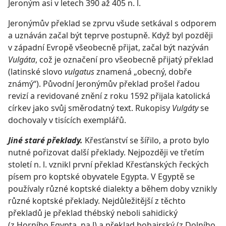
Jeroným asi v letech 390 až 405 n. l.
Jeronýmův překlad se zprvu všude setkával s odporem
a uznáván začal být teprve postupně. Když byl později
v západní Evropě všeobecně přijat, začal být nazýván
Vulgáta
, což je označení pro všeobecně přijatý překlad
(latinské slovo
vulgatus
znamená „obecný, dobře
známý“). Původní Jeronýmův překlad prošel řadou
revizí a revidované znění z roku 1592 přijala katolická
církev jako svůj směrodatný text. Rukopisy
Vulgáty
se
dochovaly v tisících exemplářů.
Jiné staré překlady.
Křesťanství se šířilo, a proto bylo
nutné pořizovat další překlady. Nejpozději ve třetím
století n. l. vznikl první překlad Křesťanských řeckých
písem pro koptské obyvatele Egypta. V Egyptě se
používaly různé koptské dialekty a během doby vznikly
různé koptské překlady. Nejdůležitější z těchto
překladů je překlad thébský neboli sahidický
(z Horního Egypta, na J) a překlad bohairský (z Dolního