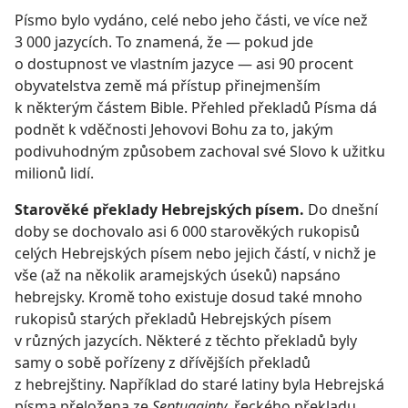
Písmo bylo vydáno, celé nebo jeho části, ve více než
3 000 jazycích. To znamená, že — pokud jde
o dostupnost ve vlastním jazyce — asi 90 procent
obyvatelstva země má přístup přinejmenším
k některým částem Bible. Přehled překladů Písma dá
podnět k vděčnosti Jehovovi Bohu za to, jakým
podivuhodným způsobem zachoval své Slovo k užitku
milionů lidí.
Starověké překlady Hebrejských písem.
Do dnešní
doby se dochovalo asi 6 000 starověkých rukopisů
celých Hebrejských písem nebo jejich částí, v nichž je
vše (až na několik aramejských úseků) napsáno
hebrejsky. Kromě toho existuje dosud také mnoho
rukopisů starých překladů Hebrejských písem
v různých jazycích. Některé z těchto překladů byly
samy o sobě pořízeny z dřívějších překladů
z hebrejštiny. Například do staré latiny byla Hebrejská
písma přeložena ze
Septuaginty
, řeckého překladu