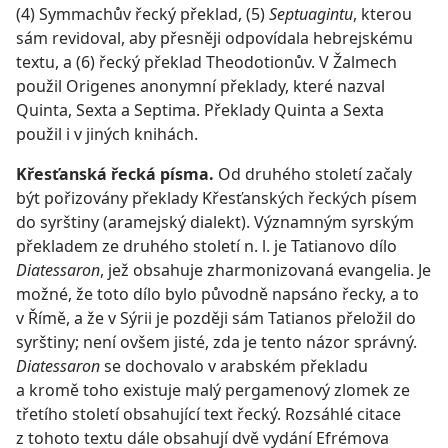
(4) Symmachův řecký překlad, (5)
Septuagintu
, kterou
sám revidoval, aby přesněji odpovídala hebrejskému
textu, a (6) řecký překlad Theodotionův. V Žalmech
použil Origenes anonymní překlady, které nazval
Quinta, Sexta a Septima. Překlady Quinta a Sexta
použil i v jiných knihách.
Křesťanská řecká písma.
Od druhého století začaly
být pořizovány překlady Křesťanských řeckých písem
do syrštiny (aramejský dialekt). Významným syrským
překladem ze druhého století n. l. je Tatianovo dílo
Diatessaron
, jež obsahuje zharmonizovaná evangelia. Je
možné, že toto dílo bylo původně napsáno řecky, a to
v Římě, a že v Sýrii je později sám Tatianos přeložil do
syrštiny; není ovšem jisté, zda je tento názor správný.
Diatessaron
se dochovalo v arabském překladu
a kromě toho existuje malý pergamenový zlomek ze
třetího století obsahující text řecký. Rozsáhlé citace
z tohoto textu dále obsahují dvě vydání Efrémova