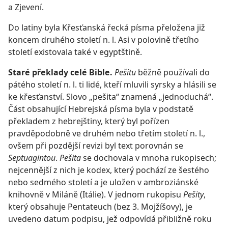
a Zjevení.
Do latiny byla Křesťanská řecká písma přeložena již
koncem druhého století n. l. Asi v polovině třetího
století existovala také v egyptštině.
Staré překlady celé Bible.
Pešitu
běžně používali do
pátého století n. l. ti lidé, kteří mluvili syrsky a hlásili se
ke křesťanství. Slovo „pešita“ znamená „jednoduchá“.
Část obsahující Hebrejská písma byla v podstatě
překladem z hebrejštiny, který byl pořízen
pravděpodobně ve druhém nebo třetím století n. l.,
ovšem při pozdější revizi byl text porovnán se
Septuagintou
.
Pešita
se dochovala v mnoha rukopisech;
nejcennější z nich je kodex, který pochází ze šestého
nebo sedmého století a je uložen v ambroziánské
knihovně v Miláně (Itálie). V jednom rukopisu
Pešity
,
který obsahuje Pentateuch (bez 3. Mojžíšovy), je
uvedeno datum podpisu, jež odpovídá přibližně roku