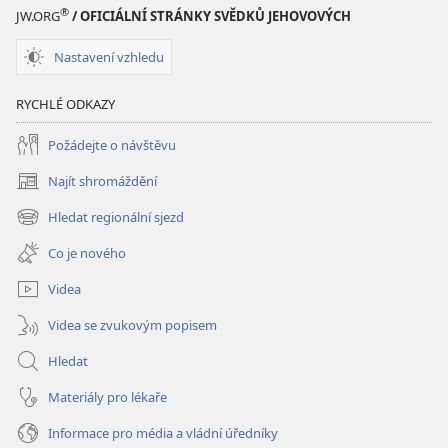
Písma
®
JW.ORG
/ OFICIÁLNÍ STRÁNKY SVĚDKŮ JEHOVOVÝCH
Nastavení vzhledu
RYCHLÉ ODKAZY
Požádejte o návštěvu
Najít shromáždění
(otevřeno
nové
Hledat regionální sjezd
(otevřeno
okno)
nové
Co je nového
okno)
Videa
Videa se zvukovým popisem
Hledat
Materiály pro lékaře
Informace pro média a vládní úředníky