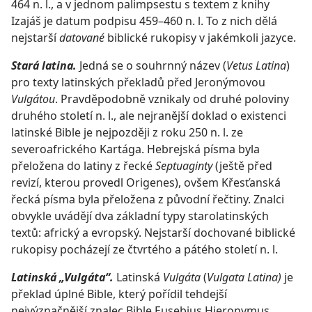
464 n. l., a v jednom palimpsestu s textem z knihy
Izajáš je datum podpisu 459–460 n. l. To z nich dělá
nejstarší
datované
biblické rukopisy v jakémkoli jazyce.
Stará latina.
Jedná se o souhrnný název (
Vetus Latina
)
pro texty latinských překladů před Jeronýmovou
Vulgátou
. Pravděpodobně vznikaly od druhé poloviny
druhého století n. l., ale nejranější doklad o existenci
latinské Bible je nejpozději z roku 250 n. l. ze
severoafrického Kartága. Hebrejská písma byla
přeložena do latiny z řecké
Septuaginty
(ještě před
revizí, kterou provedl Origenes), ovšem Křesťanská
řecká písma byla přeložena z původní řečtiny. Znalci
obvykle uvádějí dva základní typy starolatinských
textů: africký a evropský. Nejstarší dochované biblické
rukopisy pocházejí ze čtvrtého a pátého století n. l.
Latinská „Vulgáta“.
Latinská
Vulgáta
(
Vulgata Latina)
je
překlad úplné Bible, který pořídil tehdejší
nejvýznačnější znalec Bible Eusebius Hieronymus,