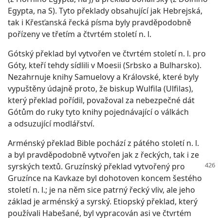
Egypta, na S). Tyto překlady obsahující jak Hebrejská,
tak i Křesťanská řecká písma byly pravděpodobně
pořízeny ve třetím a čtvrtém století n. l.
Gótský překlad byl vytvořen ve čtvrtém století n. l. pro
Góty, kteří tehdy sídlili v Moesii (Srbsko a Bulharsko).
Nezahrnuje knihy Samuelovy a Královské, které byly
vypuštěny údajně proto, že biskup Wulfila (Ulfilas),
který překlad pořídil, považoval za nebezpečné dát
Gótům do ruky tyto knihy pojednávající o válkách
a odsuzující modlářství.
Arménský překlad Bible pochází z pátého století n. l.
a byl pravděpodobně vytvořen jak z řeckých, tak i ze
syrských textů. Gruzínský překlad
vytvořený pro
Gruzínce na Kavkaze byl dohotoven koncem šestého
století n. l.; je na něm sice patrný řecký vliv, ale jeho
základ je arménský a syrský. Etiopský překlad, který
používali Habešané, byl vypracován asi ve čtvrtém