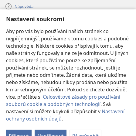
Nápověda
Nastavení soukromí
Dary
(otevřeno
nové
Aby pro vás bylo používání našich stránek co
okno)
nejpříjemnější, používáme k tomu cookies a podobné
ONLINE KNIHOVNA Strážné věže
(otevřeno
technologie. Některé cookies přispívají k tomu, aby
nové
®
JW Hub
naše stránky fungovaly a nelze je odmítnout. U jiných
okno)
(otevřeno
cookies, které používáme pouze ke zpříjemnění
nové
®
JW Library
okno)
používání stránek, se můžete rozhodnout, jestli je
přijmete nebo odmítnete. Žádná data, která uložíme
Watchtower Library
nebo získáme, nebudou nikdy prodána nebo použita
k marketingovým účelům. Pokud se chcete dozvědět
více, přečtěte si
Celosvětové zásady pro používání
souborů cookie a podobných technologií
. Svá
Copyright
© 2026 Watch Tower Bible and Tract Society of Pennsylvania.
nastavení si můžete kdykoli přizpůsobit v
Nastavení
PODMÍNKY POUŽITÍ
|
OCHRANA SOUKROMÍ
|
NASTAVENÍ
ochrany osobních údajů
.
SOUKROMÍ