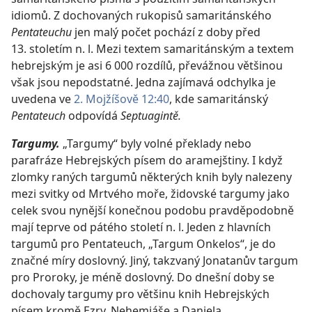
idiomů. Z dochovaných rukopisů samaritánského
Pentateuchu
jen malý počet pochází z doby před
13. stoletím n. l. Mezi textem samaritánským a textem
hebrejským je asi 6 000 rozdílů, převážnou většinou
však jsou nepodstatné. Jedna zajímavá odchylka je
uvedena ve
2. Mojžíšově 12:40
, kde samaritánský
Pentateuch
odpovídá
Septuagintě.
Targumy.
„Targumy“ byly volné překlady nebo
parafráze Hebrejských písem do aramejštiny. I když
zlomky raných targumů některých knih byly nalezeny
mezi svitky od Mrtvého moře, židovské targumy jako
celek svou nynější konečnou podobu pravděpodobně
mají teprve od pátého století n. l. Jeden z hlavních
targumů pro Pentateuch, „Targum Onkelos“, je do
značné míry doslovný. Jiný, takzvaný Jonatanův targum
pro Proroky, je méně doslovný. Do dnešní doby se
dochovaly targumy pro většinu knih Hebrejských
písem kromě Ezry, Nehemjáše a Daniela.