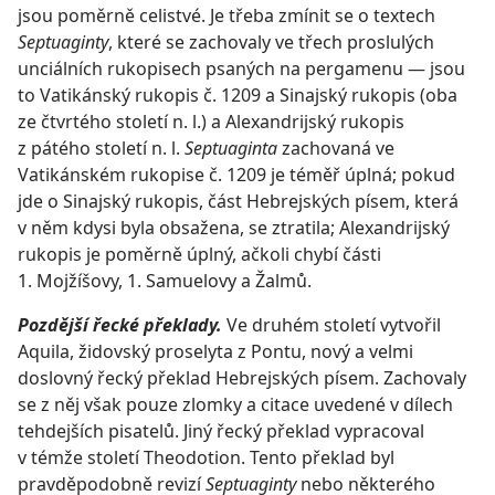
jsou poměrně celistvé. Je třeba zmínit se o textech
Septuaginty
, které se zachovaly ve třech proslulých
unciálních rukopisech psaných na pergamenu — jsou
to Vatikánský rukopis č. 1209 a Sinajský rukopis (oba
ze čtvrtého století n. l.) a Alexandrijský rukopis
z pátého století n. l.
Septuaginta
zachovaná ve
Vatikánském rukopise č. 1209 je téměř úplná; pokud
jde o Sinajský rukopis, část Hebrejských písem, která
v něm kdysi byla obsažena, se ztratila; Alexandrijský
rukopis je poměrně úplný, ačkoli chybí části
1. Mojžíšovy, 1. Samuelovy a Žalmů.
Pozdější řecké překlady.
Ve druhém století vytvořil
Aquila, židovský proselyta z Pontu, nový a velmi
doslovný řecký překlad Hebrejských písem. Zachovaly
se z něj však pouze zlomky a citace uvedené v dílech
tehdejších pisatelů. Jiný řecký překlad vypracoval
v témže století Theodotion. Tento překlad byl
pravděpodobně revizí
Septuaginty
nebo některého