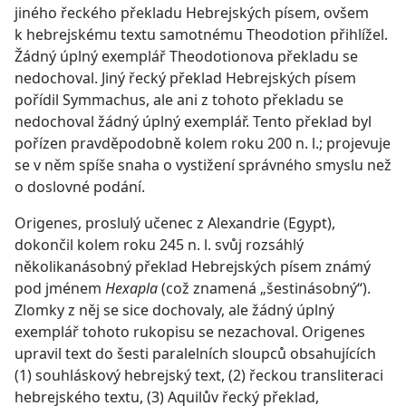
jiného řeckého překladu Hebrejských písem, ovšem
k hebrejskému textu samotnému Theodotion přihlížel.
Žádný úplný exemplář Theodotionova překladu se
nedochoval. Jiný řecký překlad Hebrejských písem
pořídil Symmachus, ale ani z tohoto překladu se
nedochoval žádný úplný exemplář. Tento překlad byl
pořízen pravděpodobně kolem roku 200 n. l.; projevuje
se v něm spíše snaha o vystižení správného smyslu než
o doslovné podání.
Origenes, proslulý učenec z Alexandrie (Egypt),
dokončil kolem roku 245 n. l. svůj rozsáhlý
několikanásobný překlad Hebrejských písem známý
pod jménem
Hexapla
(což znamená „šestinásobný“).
Zlomky z něj se sice dochovaly, ale žádný úplný
exemplář tohoto rukopisu se nezachoval. Origenes
upravil text do šesti paralelních sloupců obsahujících
(1) souhláskový hebrejský text, (2) řeckou transliteraci
hebrejského textu, (3) Aquilův řecký překlad,