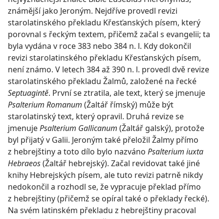
známější jako Jeroným. Nejdříve provedl revizi
starolatinského překladu Křesťanských písem, který
porovnal s řeckým textem, přičemž začal s evangelii; ta
byla vydána v roce 383 nebo 384 n. l. Kdy dokončil
revizi starolatinského překladu Křesťanských písem,
není známo. V letech 384 až 390 n. l. provedl dvě revize
starolatinského překladu Žalmů, založené na řecké
Septuagintě
. První se ztratila, ale text, který se jmenuje
Psalterium Romanum
(Žaltář římský) může být
starolatinský text, který opravil. Druhá revize se
jmenuje
Psalterium Gallicanum
(Žaltář galský), protože
byl přijatý v Galii. Jeroným také přeložil Žalmy přímo
z hebrejštiny a toto dílo bylo nazváno
Psalterium iuxta
Hebraeos
(Žaltář hebrejský). Začal revidovat také jiné
knihy Hebrejských písem, ale tuto revizi patrně nikdy
nedokončil a rozhodl se, že vypracuje překlad přímo
z hebrejštiny (přičemž se opíral také o překlady řecké).
Na svém latinském překladu z hebrejštiny pracoval