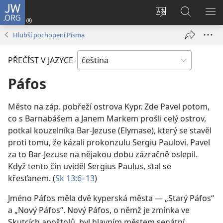
JW.ORG
Přihlásit
se
Změnit
Hledat
ZO
(otevřeno
jazyk
na
NA
Hlubší pochopení Písma
nové
stránek
JW.ORG
okno)
PŘEČÍST V JAZYCE
Páfos
Město na záp. pobřeží ostrova Kypr. Zde Pavel potom,
co s Barnabášem a Janem Markem prošli celý ostrov,
potkal kouzelníka Bar-Jezuse (Elymase), který se stavěl
proti tomu, že kázali prokonzulu Sergiu Paulovi. Pavel
za to Bar-Jezuse na nějakou dobu zázračně oslepil.
Když tento čin uviděl Sergius Paulus, stal se
křesťanem. (
Sk 13:6–13
)
Jméno Páfos měla dvě kyperská města — „Starý Páfos“
a „Nový Páfos“. Nový Páfos, o němž je zmínka ve
Skutcích apoštolů, byl hlavním městem senátní