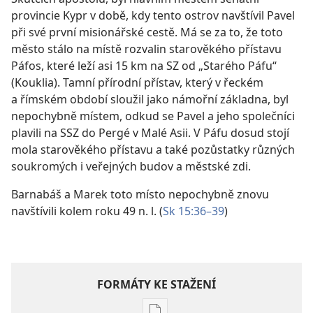
provincie Kypr v době, kdy tento ostrov navštívil Pavel
při své první misionářské cestě. Má se za to, že toto
město stálo na místě rozvalin starověkého přístavu
Páfos, které leží asi 15 km na SZ od „Starého Páfu“
(Kouklia). Tamní přírodní přístav, který v řeckém
a římském období sloužil jako námořní základna, byl
nepochybně místem, odkud se Pavel a jeho společníci
plavili na SSZ do Pergé v Malé Asii. V Páfu dosud stojí
mola starověkého přístavu a také pozůstatky různých
soukromých i veřejných budov a městské zdi.
Barnabáš a Marek toto místo nepochybně znovu
navštívili kolem roku 49 n. l. (
Sk 15:36–39
)
FORMÁTY KE STAŽENÍ