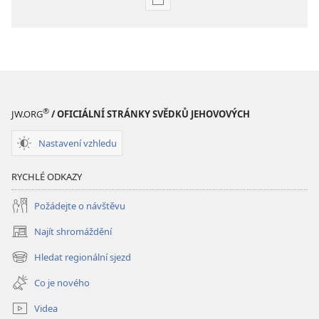
Formáty
poblikací
ke
stažení
Hlubší
pochopení
Písma
®
JW.ORG
/ OFICIÁLNÍ STRÁNKY SVĚDKŮ JEHOVOVÝCH
Nastavení vzhledu
RYCHLÉ ODKAZY
Požádejte o návštěvu
Najít shromáždění
(otevřeno
nové
Hledat regionální sjezd
(otevřeno
okno)
nové
Co je nového
okno)
Videa