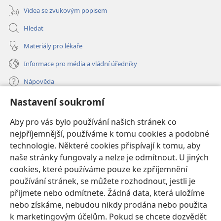
Videa se zvukovým popisem
Hledat
Materiály pro lékaře
Informace pro média a vládní úředníky
Nápověda
Nastavení soukromí
Dary
(otevřeno
nové
Aby pro vás bylo používání našich stránek co
okno)
nejpříjemnější, používáme k tomu cookies a podobné
ONLINE KNIHOVNA Strážné věže
(otevřeno
technologie. Některé cookies přispívají k tomu, aby
nové
®
JW Hub
naše stránky fungovaly a nelze je odmítnout. U jiných
okno)
(otevřeno
cookies, které používáme pouze ke zpříjemnění
nové
®
JW Library
okno)
používání stránek, se můžete rozhodnout, jestli je
přijmete nebo odmítnete. Žádná data, která uložíme
Watchtower Library
nebo získáme, nebudou nikdy prodána nebo použita
k marketingovým účelům. Pokud se chcete dozvědět