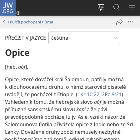
JW.ORG
Přihlásit
se
Změnit
Hledat
ZO
(otevřeno
jazyk
na
NA
Hlubší pochopení Písma
nové
stránek
JW.ORG
okno)
PŘEČÍST V JAZYCE
Opice
[heb.
qóf
].
Opice, které dovážel král Šalomoun, patřily možná
k dlouhoocasému druhu, o němž starověcí pisatelé
uvádějí, že pocházel z Etiopie. (
1Kr 10:22;
2Pa 9:21
)
Vzhledem k tomu, že hebrejské slovo
qóf
je možná
příbuzné sanskrtskému slovu
kapi
a že pávi
pravděpodobně pocházejí z jv. Asie, vznikl názor, že
Šalomounova flotila přivážela opice z Indie nebo ze Srí
Lanky. Dovážené druhy zboží nemusely nezbytně
pocházet přímo z té země, odkud byly přivezeny,