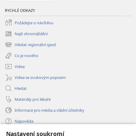
RYCHLÉ ODKAZY
Požádejte o návštěvu
Najít shromáždění
(otevřeno
nové
Hledat regionální sjezd
(otevřeno
okno)
nové
Co je nového
okno)
Videa
Videa se zvukovým popisem
Hledat
Materiály pro lékaře
Informace pro média a vládní úředníky
Nápověda
Nastavení soukromí