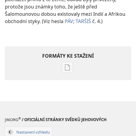
protože jsou známky toho, že ještě před
Šalomounovou dobou existovaly mezi Indií a Afrikou
obchodní styky. (Viz hesla
PÁV
;
TARŠIŠ
č. 4.)
FORMÁTY KE STAŽENÍ
Formáty
poblikací
ke
stažení
Hlubší
pochopení
Písma
®
JW.ORG
/ OFICIÁLNÍ STRÁNKY SVĚDKŮ JEHOVOVÝCH
Nastavení vzhledu