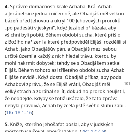
4.
Správce domácnosti krále Achaba. Král Achab
a Jezábel sice jednali ničemně, ale Obadjáš měl velkou
bázeň před Jehovou a ukryl 100 Jehovových proroků
„po padesáti v jeskyni“, když Jezábel přikázala, aby
všichni byli pobiti. Během období sucha, které přišlo
z Božího nařízení a které předpověděl Elijáš, rozdělili si
Achab, jako Obadjášův pán, a Obadjáš mezi sebou
určité území a každý z nich hledal trávu, kterou by
mohl nakrmit dobytek; tehdy se s Obadjášem setkal
Elijáš. Během tohoto asi tříletého období sucha Achab
Elijáše neviděl. Když dostal Obadjáš příkaz, aby podal
Achabovi zprávu,
že se Elijáš vrátil, Obadjáš měl
velký strach a zdráhal se jít, dokud ho prorok neujistil,
že neodejde. Kdyby se totiž ukázalo, že tato zpráva
nebyla pravdivá, Achab by zcela jistě svého sluhu zabil.
(
1Kr 18:1–16
)
5.
Kníže, kterého Jehošafat poslal, aby v judských
městech vyučoval Jehovův zákon. (
2Pa 17:7,
9
)