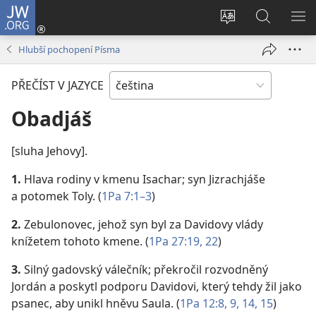
JW.ORG
Přihlásit
se
Změnit
Hledat
ZO
(otevřeno
jazyk
na
NA
Hlubší pochopení Písma
nové
stránek
JW.ORG
okno)
PŘEČÍST V JAZYCE
Obadjáš
[sluha Jehovy].
1.
Hlava rodiny v kmenu Isachar; syn Jizrachjáše
a potomek Toly. (
1Pa 7:1–3
)
2.
Zebulonovec, jehož syn byl za Davidovy vlády
knížetem tohoto kmene. (
1Pa 27:19,
22
)
3.
Silný gadovský válečník; překročil rozvodněný
Jordán a poskytl podporu Davidovi, který tehdy žil jako
psanec, aby unikl hněvu Saula. (
1Pa 12:8, 9,
14, 15
)