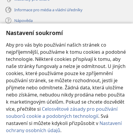
Informace pro média a vládní úředníky
Nápověda
Nastavení soukromí
Dary
(otevřeno
nové
Aby pro vás bylo používání našich stránek co
okno)
nejpříjemnější, používáme k tomu cookies a podobné
ONLINE KNIHOVNA Strážné věže
(otevřeno
technologie. Některé cookies přispívají k tomu, aby
nové
®
JW Hub
naše stránky fungovaly a nelze je odmítnout. U jiných
okno)
(otevřeno
cookies, které používáme pouze ke zpříjemnění
nové
®
JW Library
okno)
používání stránek, se můžete rozhodnout, jestli je
přijmete nebo odmítnete. Žádná data, která uložíme
Watchtower Library
nebo získáme, nebudou nikdy prodána nebo použita
k marketingovým účelům. Pokud se chcete dozvědět
více, přečtěte si
Celosvětové zásady pro používání
souborů cookie a podobných technologií
. Svá
Copyright
© 2026 Watch Tower Bible and Tract Society of Pennsylvania.
nastavení si můžete kdykoli přizpůsobit v
Nastavení
PODMÍNKY POUŽITÍ
|
OCHRANA SOUKROMÍ
|
NASTAVENÍ
ochrany osobních údajů
.