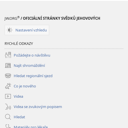
Hlubší
pochopení
Písma
®
JW.ORG
/ OFICIÁLNÍ STRÁNKY SVĚDKŮ JEHOVOVÝCH
Nastavení vzhledu
RYCHLÉ ODKAZY
Požádejte o návštěvu
Najít shromáždění
(otevřeno
nové
Hledat regionální sjezd
(otevřeno
okno)
nové
Co je nového
okno)
Videa
Videa se zvukovým popisem
Hledat
Materiály pro lékaře