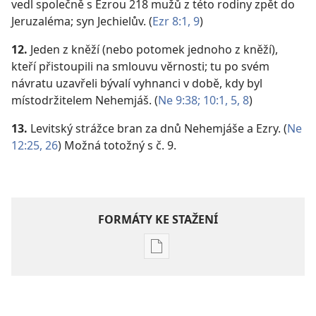
vedl společně s Ezrou 218 mužů z této rodiny zpět do
Jeruzaléma; syn Jechielův. (
Ezr 8:1,
9
)
12.
Jeden z kněží (nebo potomek jednoho z kněží),
kteří přistoupili na smlouvu věrnosti; tu po svém
návratu uzavřeli bývalí vyhnanci v době, kdy byl
místodržitelem Nehemjáš. (
Ne 9:38;
10:1,
5,
8
)
13.
Levitský strážce bran za dnů Nehemjáše a Ezry. (
Ne
12:25, 26
) Možná totožný s č. 9.
FORMÁTY KE STAŽENÍ
Formáty
poblikací
ke
stažení