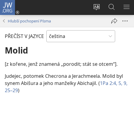
JW.ORG
Přihlásit
se
Změnit
Hledat
ZO
(otevřeno
jazyk
na
NA
Hlubší pochopení Písma
nové
stránek
JW.ORG
okno)
PŘEČÍST V JAZYCE
Molid
[z kořene, jenž znamená „porodit; stát se otcem“].
Judejec, potomek Checrona a Jerachmeela. Molid byl
synem Abišura a jeho manželky Abichajil. (
1Pa 2:4, 5,
9,
25–29
)