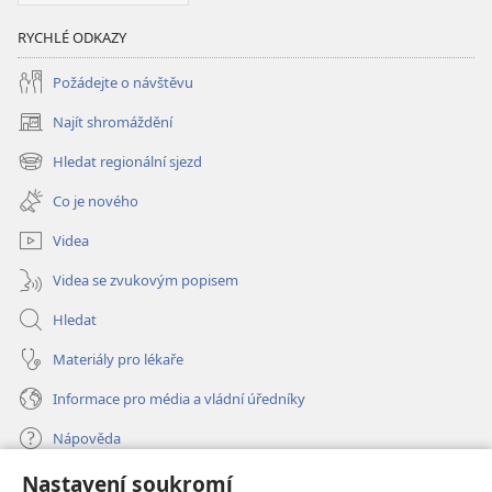
RYCHLÉ ODKAZY
Požádejte o návštěvu
Najít shromáždění
(otevřeno
nové
Hledat regionální sjezd
(otevřeno
okno)
nové
Co je nového
okno)
Videa
Videa se zvukovým popisem
Hledat
Materiály pro lékaře
Informace pro média a vládní úředníky
Nápověda
Nastavení soukromí