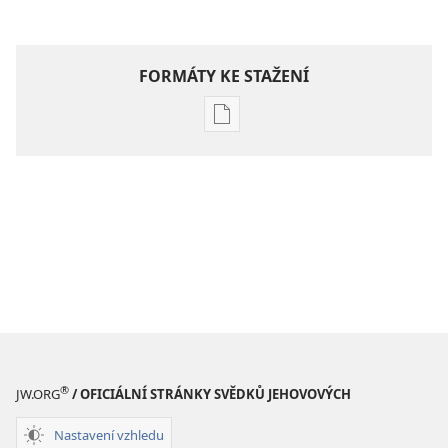
FORMÁTY KE STAŽENÍ
Formáty
poblikací
ke
stažení
Hlubší
pochopení
Písma
®
JW.ORG
/ OFICIÁLNÍ STRÁNKY SVĚDKŮ JEHOVOVÝCH
Nastavení vzhledu