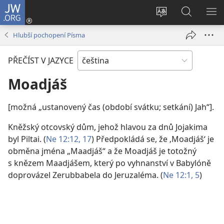
JW.ORG
Přihlásit
se
Změnit
Hledat
ZO
(otevřeno
jazyk
na
NA
Hlubší pochopení Písma
nové
stránek
JW.ORG
okno)
PŘEČÍST V JAZYCE
Moadjáš
[možná „ustanovený čas (období svátku; setkání) Jah“].
Kněžský otcovský dům, jehož hlavou za dnů Jojakima
byl Piltai. (
Ne 12:12,
17
) Předpokládá se, že ‚Moadjáš‘ je
obměna jména „Maadjáš“ a že Moadjáš je totožný
s knězem Maadjášem, který po vyhnanství v Babylóně
doprovázel Zerubbabela do Jeruzaléma. (
Ne 12:1,
5
)