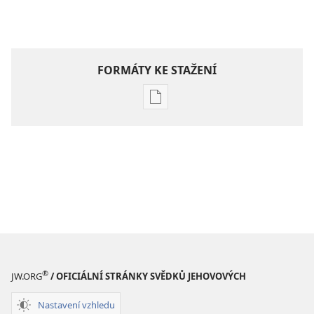
FORMÁTY KE STAŽENÍ
Formáty
poblikací
ke
stažení
Hlubší
pochopení
Písma
®
JW.ORG
/ OFICIÁLNÍ STRÁNKY SVĚDKŮ JEHOVOVÝCH
Nastavení vzhledu