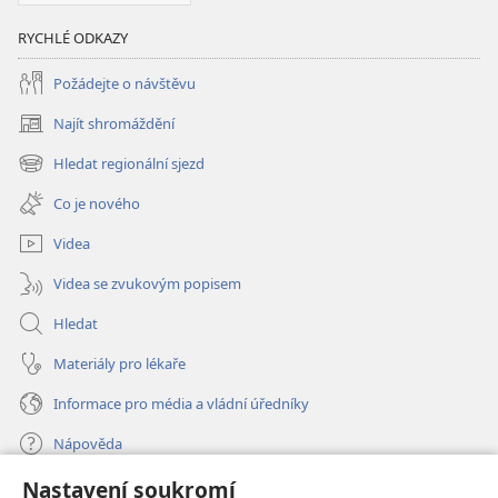
RYCHLÉ ODKAZY
Požádejte o návštěvu
Najít shromáždění
(otevřeno
nové
Hledat regionální sjezd
(otevřeno
okno)
nové
Co je nového
okno)
Videa
Videa se zvukovým popisem
Hledat
Materiály pro lékaře
Informace pro média a vládní úředníky
Nápověda
Nastavení soukromí