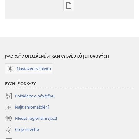
Formáty
poblikací
ke
stažení
Hlubší
pochopení
Písma
®
JW.ORG
/ OFICIÁLNÍ STRÁNKY SVĚDKŮ JEHOVOVÝCH
Nastavení vzhledu
RYCHLÉ ODKAZY
Požádejte o návštěvu
Najít shromáždění
(otevřeno
nové
Hledat regionální sjezd
(otevřeno
okno)
nové
Co je nového
okno)