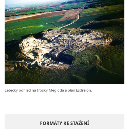
Letecký pohled na trosky Megidda a pláň Esdrelon.
FORMÁTY KE STAŽENÍ