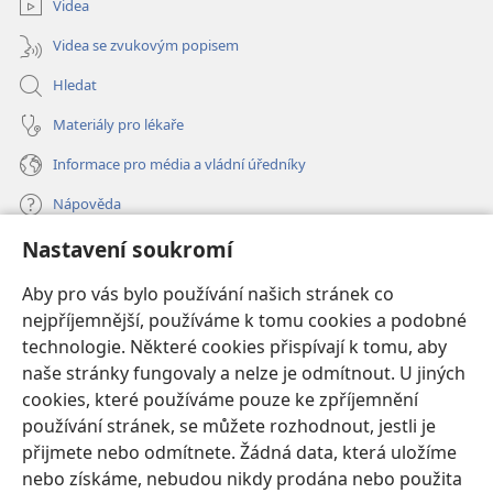
Videa
Videa se zvukovým popisem
Hledat
Materiály pro lékaře
Informace pro média a vládní úředníky
Nápověda
Nastavení soukromí
Dary
(otevřeno
nové
Aby pro vás bylo používání našich stránek co
okno)
nejpříjemnější, používáme k tomu cookies a podobné
ONLINE KNIHOVNA Strážné věže
(otevřeno
technologie. Některé cookies přispívají k tomu, aby
nové
®
JW Hub
naše stránky fungovaly a nelze je odmítnout. U jiných
okno)
(otevřeno
cookies, které používáme pouze ke zpříjemnění
nové
®
JW Library
okno)
používání stránek, se můžete rozhodnout, jestli je
přijmete nebo odmítnete. Žádná data, která uložíme
Watchtower Library
nebo získáme, nebudou nikdy prodána nebo použita