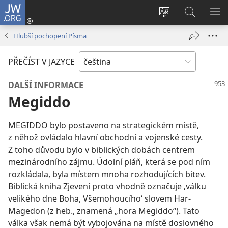
JW.ORG
Přihlásit
se
Změnit
Hledat
ZO
(otevřeno
jazyk
na
NA
Hlubší pochopení Písma
nové
stránek
JW.ORG
okno)
PŘEČÍST V JAZYCE
DALŠÍ INFORMACE
Megiddo
MEGIDDO bylo postaveno na strategickém místě,
z něhož ovládalo hlavní obchodní a vojenské cesty.
Z toho důvodu bylo v biblických dobách centrem
mezinárodního zájmu. Údolní pláň, která se pod ním
rozkládala, byla místem mnoha rozhodujících bitev.
Biblická kniha Zjevení proto vhodně označuje ‚válku
velikého dne Boha, Všemohoucího‘ slovem Har-
Magedon (z heb., znamená „hora Megiddo“). Tato
válka však nemá být vybojována na místě doslovného