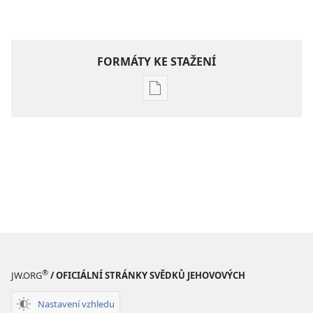
FORMÁTY KE STAŽENÍ
Formáty
poblikací
ke
stažení
Hlubší
pochopení
Písma
®
JW.ORG
/ OFICIÁLNÍ STRÁNKY SVĚDKŮ JEHOVOVÝCH
Nastavení vzhledu