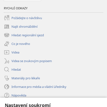
RYCHLÉ ODKAZY
Požádejte o návštěvu
Najít shromáždění
(otevřeno
nové
Hledat regionální sjezd
(otevřeno
okno)
nové
Co je nového
okno)
Videa
Videa se zvukovým popisem
Hledat
Materiály pro lékaře
Informace pro média a vládní úředníky
Nápověda
Nastavení soukromí