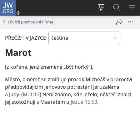
JW.ORG
Přihlásit
se
Změnit
Hledat
ZO
(otevřeno
jazyk
na
NA
Hlubší pochopení Písma
nové
stránek
JW.ORG
okno)
PŘEČÍST V JAZYCE
Marot
[z kořene, jenž znamená „být hořký“].
Město, o němž se zmiňuje prorok Micheáš v proroctví
předpovídajícím Jehovovo potrestání Jeruzaléma
a Judy. (
Mi 1:12
) Není známo, kde leželo; někteří znalci
jej ztotožňují s Maaratem u
Jozua 15:59
.