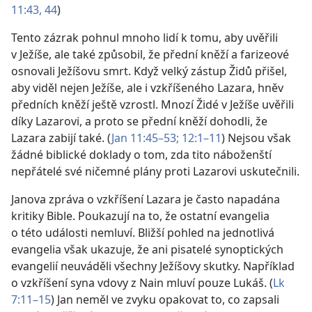
11:43, 44
)
Tento zázrak pohnul mnoho lidí k tomu, aby uvěřili
v Ježíše, ale také způsobil, že přední kněží a farizeové
osnovali Ježíšovu smrt. Když velký zástup Židů přišel,
aby viděl nejen Ježíše, ale i vzkříšeného Lazara, hněv
předních kněží ještě vzrostl. Mnozí Židé v Ježíše uvěřili
díky Lazarovi, a proto se přední kněží dohodli, že
Lazara zabijí také. (
Jan 11:45–53;
12:1–11
) Nejsou však
žádné biblické doklady o tom, zda tito náboženští
nepřátelé své ničemné plány proti Lazarovi uskutečnili.
Janova zpráva o vzkříšení Lazara je často napadána
kritiky Bible. Poukazují na to, že ostatní evangelia
o této události nemluví. Bližší pohled na jednotlivá
evangelia však ukazuje, že ani pisatelé synoptických
evangelií neuváděli všechny Ježíšovy skutky. Například
o vzkříšení syna vdovy z Nain mluví pouze Lukáš. (
Lk
7:11–15
) Jan neměl ve zvyku opakovat to, co zapsali