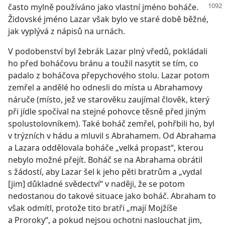
často mylně používáno jako vlastní jméno boháče.
Židovské jméno Lazar však bylo ve staré době běžné,
jak vyplývá z nápisů na urnách.
V podobenství byl žebrák Lazar plný vředů, pokládali
ho před boháčovu bránu a toužil nasytit se tím, co
padalo z boháčova přepychového stolu. Lazar potom
zemřel a andělé ho odnesli do místa u Abrahamovy
náruče (místo, jež ve starověku zaujímal člověk, který
při jídle spočíval na stejné pohovce těsně před jiným
spolustolovníkem). Také boháč zemřel, pohřbili ho, byl
v trýzních v hádu a mluvil s Abrahamem. Od Abrahama
a Lazara oddělovala boháče „velká propast“, kterou
nebylo možné přejít. Boháč se na Abrahama obrátil
s žádostí, aby Lazar šel k jeho pěti bratrům a „vydal
[jim] důkladné svědectví“ v naději, že se potom
nedostanou do takové situace jako boháč. Abraham to
však odmítl, protože tito bratři „mají Mojžíše
a Proroky“, a pokud nejsou ochotni naslouchat jim,