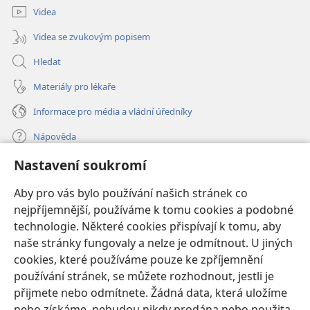
Videa
Videa se zvukovým popisem
Hledat
Materiály pro lékaře
Informace pro média a vládní úředníky
Nápověda
Nastavení soukromí
Dary
(otevřeno
nové
Aby pro vás bylo používání našich stránek co
okno)
nejpříjemnější, používáme k tomu cookies a podobné
ONLINE KNIHOVNA Strážné věže
(otevřeno
technologie. Některé cookies přispívají k tomu, aby
nové
®
JW Hub
naše stránky fungovaly a nelze je odmítnout. U jiných
okno)
(otevřeno
cookies, které používáme pouze ke zpříjemnění
nové
®
JW Library
okno)
používání stránek, se můžete rozhodnout, jestli je
přijmete nebo odmítnete. Žádná data, která uložíme
Watchtower Library
nebo získáme, nebudou nikdy prodána nebo použita