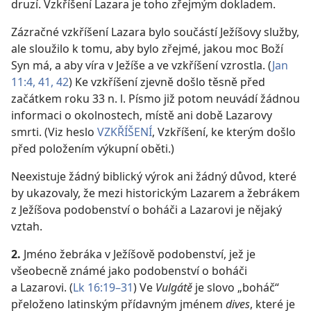
druzí. Vzkříšení Lazara je toho zřejmým dokladem.
Zázračné vzkříšení Lazara bylo součástí Ježíšovy služby,
ale sloužilo k tomu, aby bylo zřejmé, jakou moc Boží
Syn má, a aby víra v Ježíše a ve vzkříšení vzrostla. (
Jan
11:4,
41, 42
) Ke vzkříšení zjevně došlo těsně před
začátkem roku 33 n. l. Písmo již potom neuvádí žádnou
informaci o okolnostech, místě ani době Lazarovy
smrti. (Viz heslo
VZKŘÍŠENÍ
, Vzkříšení, ke kterým došlo
před položením výkupní oběti.)
Neexistuje žádný biblický výrok ani žádný důvod, které
by ukazovaly, že mezi historickým Lazarem a žebrákem
z Ježíšova podobenství o boháči a Lazarovi je nějaký
vztah.
2.
Jméno žebráka v Ježíšově podobenství, jež je
všeobecně známé jako podobenství o boháči
a Lazarovi. (
Lk 16:19–31
) Ve
Vulgátě
je slovo „boháč“
přeloženo latinským přídavným jménem
dives
, které je