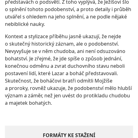
představách o podsvětí. Z toho vyplývá, že Ježíšovi šlo
o splnění tohoto podobenství, a proto detaily i průběh
utvářel s ohledem na jeho splnění, a ne podle nějaké
nebiblické nauky.
Kontext a stylizace příběhu jasně ukazují, že nejde
o skutečný historický záznam, ale o podobenství.
Nevyvyšuje se v něm chudoba, ani není odsuzováno
bohatství. Je zřejmé, že jde spíše o způsob jednání,
konečnou odměnu a zvrat duchovního stavu neboli
postavení lidí, které Lazar a boháč představovali.
Skutečnost, že boháčovi bratři odmítli Mojžíše
a proroky, rovněž ukazuje, že podobenství mělo hlubší
význam a záměr, než jen uvést do protikladu chudobu
a majetek bohatých.
FORMÁTY KE STAŽENÍ