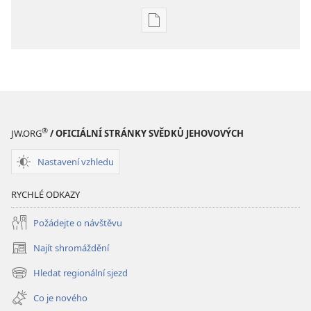
Formáty
poblikací
ke
stažení
Hlubší
pochopení
Písma
®
JW.ORG
/ OFICIÁLNÍ STRÁNKY SVĚDKŮ JEHOVOVÝCH
Nastavení vzhledu
RYCHLÉ ODKAZY
Požádejte o návštěvu
Najít shromáždění
(otevřeno
nové
Hledat regionální sjezd
(otevřeno
okno)
nové
Co je nového
okno)