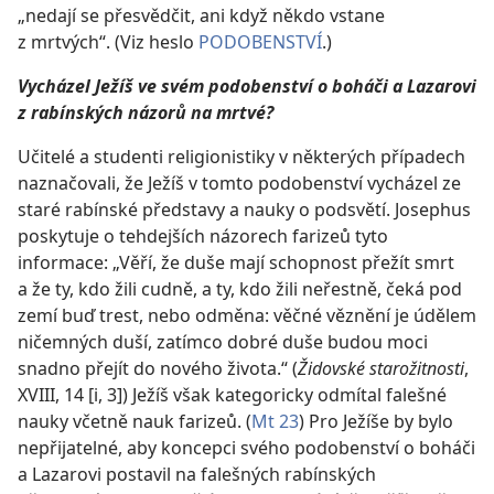
„nedají se přesvědčit, ani když někdo vstane
z mrtvých“. (Viz heslo
PODOBENSTVÍ
.)
Vycházel Ježíš ve svém podobenství o boháči a Lazarovi
z rabínských názorů na mrtvé?
Učitelé a studenti religionistiky v některých případech
naznačovali, že Ježíš v tomto podobenství vycházel ze
staré rabínské představy a nauky o podsvětí. Josephus
poskytuje o tehdejších názorech farizeů tyto
informace: „Věří, že duše mají schopnost přežít smrt
a že ty, kdo žili cudně, a ty, kdo žili neřestně, čeká pod
zemí buď trest, nebo odměna: věčné věznění je údělem
ničemných duší, zatímco dobré duše budou moci
snadno přejít do nového života.“ (
Židovské starožitnosti
,
XVIII, 14 [i, 3]) Ježíš však kategoricky odmítal falešné
nauky včetně nauk farizeů. (
Mt 23
) Pro Ježíše by bylo
nepřijatelné, aby koncepci svého podobenství o boháči
a Lazarovi postavil na falešných rabínských