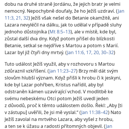
dobu na druhé straně Jordánu, že jejich bratr je velmi
nemocný. Nepochybně doufaly, že ho Ježíš uzdraví. (
Jan
11:3,
21,
32
) Ježíš však nešel do Betanie okamžitě, ani
Lazara nevyléčil na dálku, jak to udělal v případě sluhy
jednoho důstojníka (
Mt 8:5–13
), ale v místě, kde byl,
zůstal další dva dny. Když potom přišel do blízkosti
Betanie, setkal se nejdříve s Martou a potom s Marií.
Lazar byl již čtyři dny mrtvý. (
Jan 11:6,
17,
20,
30–32
)
Tuto událost Ježíš využil, aby v rozhovoru s Martou
zdůraznil vzkříšení. (
Jan 11:23–27
) Brzy měl dát svým
slovům hlubší význam. Když přišli k hrobu či k jeskyni,
kde byl Lazar pohřben, Kristus nařídil, aby byl
odstraněn kámen uzavírající vchod. V modlitbě ke
svému nebeskému Otci potom Ježíš uvedl jeden
z důvodů, proč k těmto událostem došlo. Řekl: „Aby [ti
v zástupu] uvěřili, že jsi mě vyslal.“ (
Jan 11:38–42
) Nato
Ježíš zavolal na mrtvého Lazara, aby vyšel z hrobu,
a ten se k úžasu a radosti přítomných objevil. (
Jan