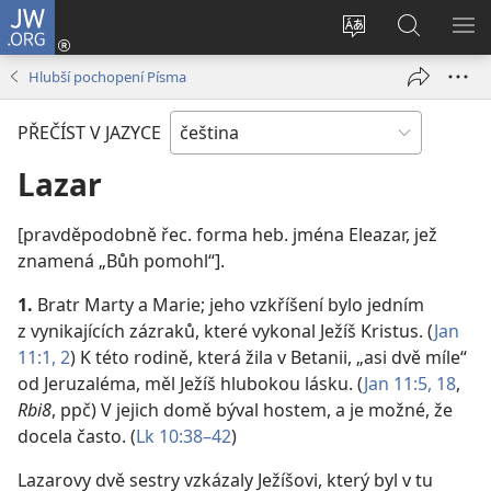
JW.ORG
Přihlásit
se
Změnit
Hledat
ZO
(otevřeno
jazyk
na
NA
Hlubší pochopení Písma
nové
stránek
JW.ORG
okno)
PŘEČÍST V JAZYCE
Lazar
[pravděpodobně řec. forma heb. jména Eleazar, jež
znamená „Bůh pomohl“].
1.
Bratr Marty a Marie; jeho vzkříšení bylo jedním
z vynikajících zázraků, které vykonal Ježíš Kristus. (
Jan
11:1, 2
) K této rodině, která žila v Betanii, „asi dvě míle“
od Jeruzaléma, měl Ježíš hlubokou lásku. (
Jan 11:5,
18
,
Rbi8
, ppč) V jejich domě býval hostem, a je možné, že
docela často. (
Lk 10:38–42
)
Lazarovy dvě sestry vzkázaly Ježíšovi, který byl v tu