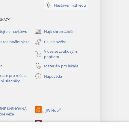
Nastavení vzhledu
DKAZY
ejte o návštěvu
Najít shromáždění
(otevřeno
nové
t regionální sjezd
Co je nového
okno)
Videa se zvukovým
popisem
at
Materiály pro lékaře
mace pro média
Nápověda
dní úředníky
y
INE KNIHOVNA
®
JW Hub
(otevřeno
žné věže
nové
®
okno)
ibrary
Watchtower Library