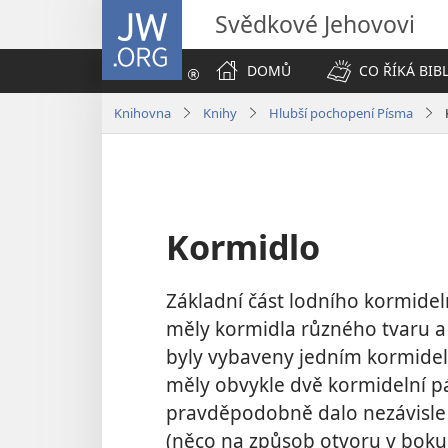
JW.ORG
Svědkové Jehovovi
DOMŮ
CO ŘÍKÁ BIB
Knihovna
Knihy
Hlubší pochopení Písma
Kormidlo
Základní část lodního kormideln
měly kormidla různého tvaru a t
byly vybaveny jedním kormidel
měly obvykle dvě kormidelní pá
pravděpodobně dalo nezávisle 
(něco na způsob otvoru v boku 