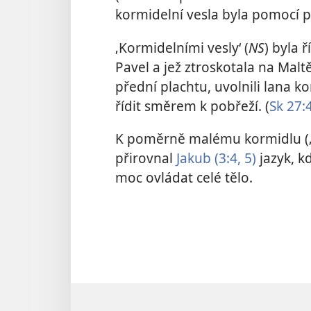
kormidelní vesla byla pomocí 
‚Kormidelními vesly‘ (
NS
) byla 
Pavel a jež ztroskotala na Maltě
přední plachtu, uvolnili lana k
řídit směrem k pobřeží. (
Sk 27:
K poměrně malému kormidlu (
přirovnal
Jakub (3:4, 5)
jazyk, k
moc ovládat celé tělo.