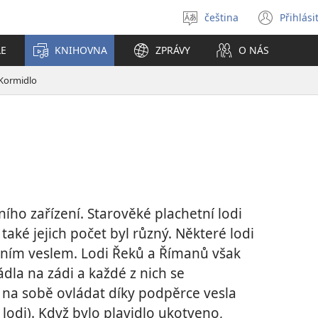
čeština
Přihlási
Vybrat
(ote
jazyk
nové
LE
KNIHOVNA
ZPRÁVY
O NÁS
okno
Kormidlo
ího zařízení. Starověké plachetní lodi
aké jejich počet byl různý. Některé lodi
ním veslem. Lodi Řeků a Římanů však
dla na zádi a každé z nich se
na sobě ovládat díky podpěrce vesla
lodi). Když bylo plavidlo ukotveno,