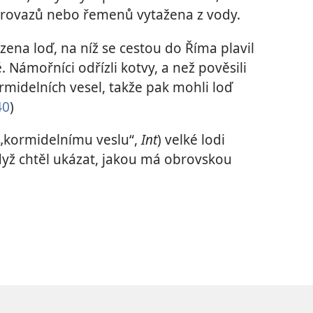
provazů nebo řemenů vytažena z vody.
řízena loď, na níž se cestou do Říma plavil
. Námořníci odřízli kotvy, a než pověsili
ormidelních vesel, takže pak mohli loď
40
)
„kormidelnímu veslu“,
Int
) velké lodi
dyž chtěl ukázat, jakou má obrovskou