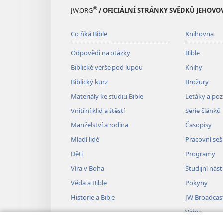
®
JW.ORG
/ OFICIÁLNÍ STRÁNKY SVĚDKŮ JEHOVO
Co říká Bible
Knihovna
Odpovědi na otázky
Bible
Biblické verše pod lupou
Knihy
Biblický kurz
Brožury
Materiály ke studiu Bible
Letáky a po
Vnitřní klid a štěstí
Série článků
Manželství a rodina
Časopisy
Mladí lidé
Pracovní seš
Děti
Programy
Víra v Boha
Studijní nást
Věda a Bible
Pokyny
Historie a Bible
JW Broadcas
Videa