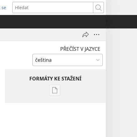
t se
vřeno
Hledat
)
PŘEČÍST V JAZYCE
FORMÁTY KE STAŽENÍ
Formáty
poblikací
ke
stažení
Hlubší
pochopení