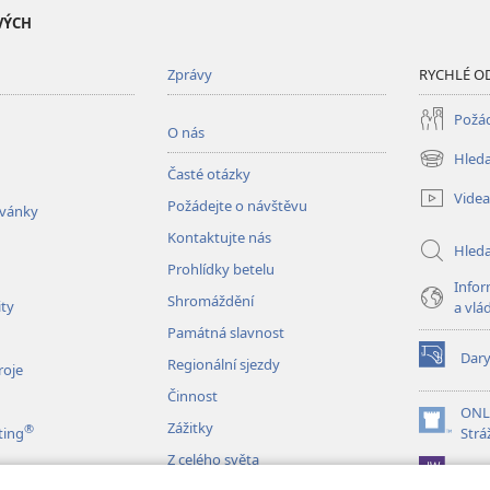
VÝCH
Zprávy
RYCHLÉ O
Požád
O nás
Hleda
(otevřeno
Časté otázky
nové
Videa
Požádejte o návštěvu
okno)
zvánky
Kontaktujte nás
Hled
Prohlídky betelu
Infor
Shromáždění
ity
a vlá
Památná slavnost
Dar
Regionální sjezdy
(otevřeno
roje
nové
Činnost
okno)
ONL
Zážitky
®
(otevřeno
ting
Strá
nové
Z celého světa
JW L
okno)