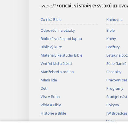
®
JW.ORG
/ OFICIÁLNÍ STRÁNKY SVĚDKŮ JEHOVO
Co říká Bible
Knihovna
Odpovědi na otázky
Bible
Biblické verše pod lupou
Knihy
Biblický kurz
Brožury
Materiály ke studiu Bible
Letáky a po
Vnitřní klid a štěstí
Série článků
Manželství a rodina
Časopisy
Mladí lidé
Pracovní seš
Děti
Programy
Víra v Boha
Studijní nást
Věda a Bible
Pokyny
Historie a Bible
JW Broadcas
Videa