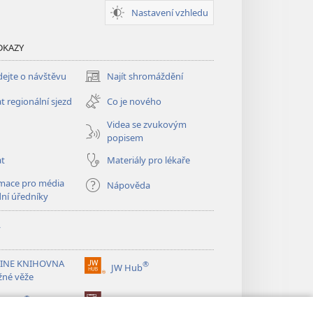
Nastavení vzhledu
DKAZY
ejte o návštěvu
Najít shromáždění
(otevřeno
nové
t regionální sjezd
Co je nového
okno)
Videa se zvukovým
popisem
at
Materiály pro lékaře
mace pro média
Nápověda
dní úředníky
y
INE KNIHOVNA
®
JW Hub
(otevřeno
žné věže
nové
®
okno)
ibrary
Watchtower Library