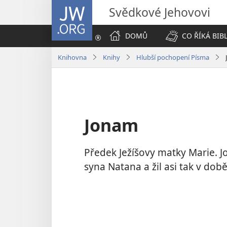
JW.ORG
Svědkové Jehovovi
DOMŮ
CO ŘÍKÁ BIB
Knihovna
Knihy
Hlubší pochopení Písma
Jonam
Předek Ježíšovy matky Marie. 
syna Natana a žil asi tak v době