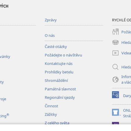
VÝCH
Zprávy
RYCHLÉ O
Požád
O nás
Hleda
(otevřeno
Časté otázky
nové
Videa
Požádejte o návštěvu
okno)
zvánky
Kontaktujte nás
Hled
Prohlídky betelu
Infor
Shromáždění
ity
a vlá
Památná slavnost
Dar
Regionální sjezdy
(otevřeno
roje
nové
Činnost
okno)
ONL
Zážitky
®
(otevřeno
ting
Strá
nové
Z celého světa
JW L
okno)