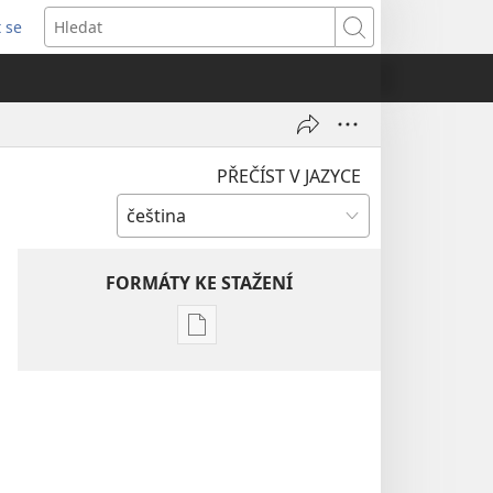
t se
vřeno
Hledat
)
PŘEČÍST V JAZYCE
FORMÁTY KE STAŽENÍ
Formáty
poblikací
ke
stažení
Hlubší
pochopení