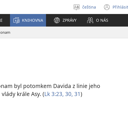
čeština
Přihlási
Vybrat
(ote
jazyk
nové
LE
KNIHOVNA
ZPRÁVY
O NÁS
okno
Jonam
Jonam byl potomkem Davida z linie jeho
 vlády krále Asy. (
Lk 3:23,
30, 31
)