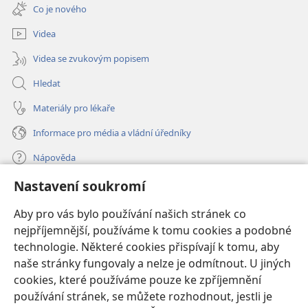
nové
Co je nového
okno)
Videa
Videa se zvukovým popisem
Hledat
Materiály pro lékaře
Informace pro média a vládní úředníky
Nápověda
Nastavení soukromí
Dary
(otevřeno
nové
Aby pro vás bylo používání našich stránek co
okno)
nejpříjemnější, používáme k tomu cookies a podobné
ONLINE KNIHOVNA Strážné věže
(otevřeno
technologie. Některé cookies přispívají k tomu, aby
nové
®
JW Hub
naše stránky fungovaly a nelze je odmítnout. U jiných
okno)
(otevřeno
cookies, které používáme pouze ke zpříjemnění
nové
®
JW Library
okno)
používání stránek, se můžete rozhodnout, jestli je