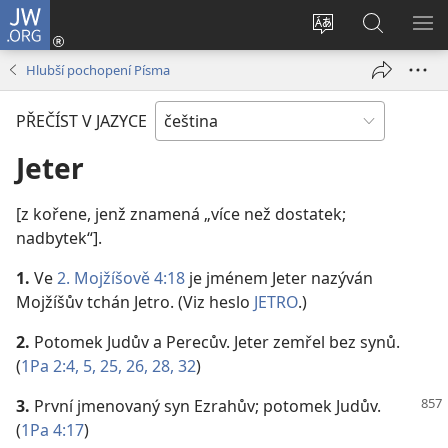
JW.ORG
Přihlásit
se
Změnit
Hledat
ZO
(otevřeno
jazyk
na
NA
Hlubší pochopení Písma
nové
stránek
JW.ORG
okno)
PŘEČÍST V JAZYCE
Jeter
[z kořene, jenž znamená „více než dostatek;
nadbytek“].
1.
Ve
2. Mojžíšově 4:18
je jménem Jeter nazýván
Mojžíšův tchán Jetro. (Viz heslo
JETRO
.)
2.
Potomek Judův a Perecův. Jeter zemřel bez synů.
(
1Pa 2:4, 5,
25, 26,
28,
32
)
3.
První jmenovaný syn Ezrahův; potomek Judův.
(
1Pa 4:17
)