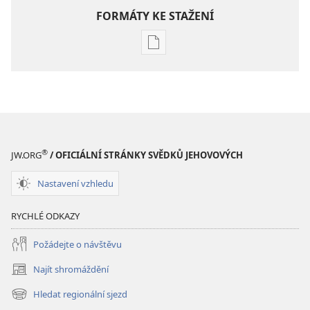
FORMÁTY KE STAŽENÍ
Formáty
poblikací
ke
stažení
Hlubší
pochopení
Písma
®
JW.ORG
/ OFICIÁLNÍ STRÁNKY SVĚDKŮ JEHOVOVÝCH
Nastavení vzhledu
RYCHLÉ ODKAZY
Požádejte o návštěvu
Najít shromáždění
(otevřeno
nové
Hledat regionální sjezd
(otevřeno
okno)