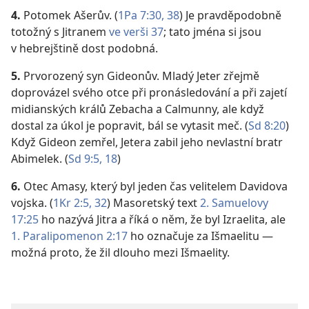
4.
Potomek Ašerův. (
1Pa 7:30,
38
) Je pravděpodobně
totožný s Jitranem
ve verši 37
; tato jména si jsou
v hebrejštině dost podobná.
5.
Prvorozený syn Gideonův. Mladý Jeter zřejmě
doprovázel svého otce při pronásledování a při zajetí
midianských králů Zebacha a Calmunny, ale když
dostal za úkol je popravit, bál se vytasit meč. (
Sd 8:20
)
Když Gideon zemřel, Jetera zabil jeho nevlastní bratr
Abimelek. (
Sd 9:5,
18
)
6.
Otec Amasy, který byl jeden čas velitelem Davidova
vojska. (
1Kr 2:5,
32
) Masoretský text
2. Samuelovy
17:25
ho nazývá Jitra a říká o něm, že byl Izraelita, ale
1. Paralipomenon 2:17
ho označuje za Išmaelitu —
možná proto, že žil dlouho mezi Išmaelity.