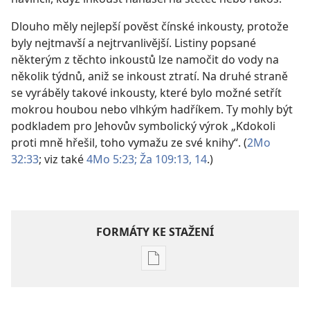
Dlouho měly nejlepší pověst čínské inkousty, protože
byly nejtmavší a nejtrvanlivější. Listiny popsané
některým z těchto inkoustů lze namočit do vody na
několik týdnů, aniž se inkoust ztratí. Na druhé straně
se vyráběly takové inkousty, které bylo možné setřít
mokrou houbou nebo vlhkým hadříkem. Ty mohly být
podkladem pro Jehovův symbolický výrok „Kdokoli
proti mně hřešil, toho vymažu ze své knihy“. (
2Mo
32:33
; viz také
4Mo 5:23;
Ža 109:13, 14
.)
FORMÁTY KE STAŽENÍ
Formáty
poblikací
ke