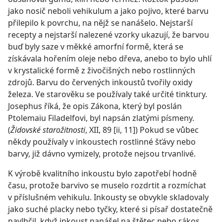
jako nosič neboli vehikulum a jako pojivo, které barvu
přilepilo k povrchu, na nějž se nanášelo. Nejstarší
recepty a nejstarší nalezené vzorky ukazují, že barvou
buď byly saze v měkké amorfní formě, která se
získávala hořením oleje nebo dřeva, anebo to bylo uhlí
v krystalické formě z živočišných nebo rostlinných
zdrojů. Barvu do červených inkoustů tvořily oxidy
železa. Ve starověku se používaly také určité tinktury.
Josephus říká, že opis Zákona, který byl poslán
Ptolemaiu Filadelfovi, byl napsán zlatými písmeny.
(
Židovské starožitnosti
, XII, 89 [ii, 11]) Pokud se vůbec
někdy používaly v inkoustech rostlinné šťávy nebo
barvy, již dávno vymizely, protože nejsou trvanlivé.
K výrobě kvalitního inkoustu bylo zapotřebí hodně
času, protože barvivo se muselo rozdrtit a rozmíchat
v příslušném vehikulu. Inkousty se obvykle skladovaly
jako suché placky nebo tyčky, které si písař dostatečně
navlhčil, když inkoust nanášel na štětec nebo rákos.