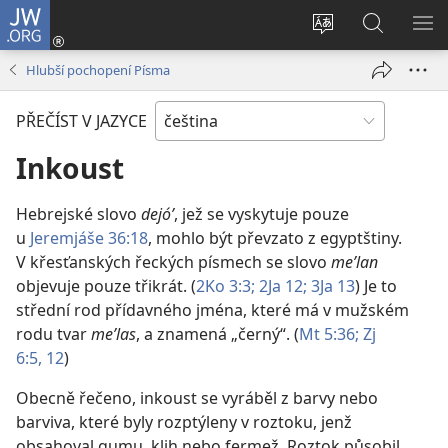
JW.ORG
Přihlásit
se
Změnit
Hledat
ZO
(otevřeno
jazyk
na
NA
Hlubší pochopení Písma
nové
stránek
JW.ORG
okno)
PŘEČÍST V JAZYCE
Inkoust
Hebrejské slovo
dejóʹ
, jež se vyskytuje pouze
u
Jeremjáše 36:18
, mohlo být převzato z egyptštiny.
V křesťanských řeckých písmech se slovo
meʹlan
objevuje pouze třikrát. (
2Ko 3:3;
2Ja 12;
3Ja 13
) Je to
střední rod přídavného jména, které má v mužském
rodu tvar
meʹlas
, a znamená „černý“. (
Mt 5:36;
Zj
6:5,
12
)
Obecně řečeno, inkoust se vyráběl z barvy nebo
barviva, které byly rozptýleny v roztoku, jenž
obsahoval gumu, klih nebo fermež. Roztok působil