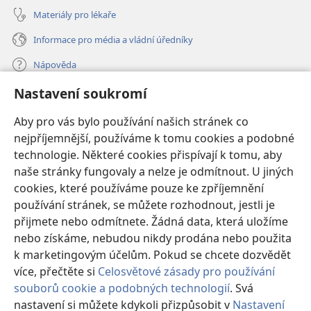
Materiály pro lékaře
Informace pro média a vládní úředníky
Nápověda
Nastavení soukromí
Dary
(otevřeno
nové
Aby pro vás bylo používání našich stránek co
okno)
nejpříjemnější, používáme k tomu cookies a podobné
ONLINE KNIHOVNA Strážné věže
(otevřeno
technologie. Některé cookies přispívají k tomu, aby
nové
®
JW Hub
naše stránky fungovaly a nelze je odmítnout. U jiných
okno)
(otevřeno
cookies, které používáme pouze ke zpříjemnění
nové
®
JW Library
okno)
používání stránek, se můžete rozhodnout, jestli je
přijmete nebo odmítnete. Žádná data, která uložíme
Watchtower Library
nebo získáme, nebudou nikdy prodána nebo použita
k marketingovým účelům. Pokud se chcete dozvědět
více, přečtěte si
Celosvětové zásady pro používání
souborů cookie a podobných technologií
. Svá
Copyright
© 2026 Watch Tower Bible and Tract Society of Pennsylvania.
nastavení si můžete kdykoli přizpůsobit v
Nastavení