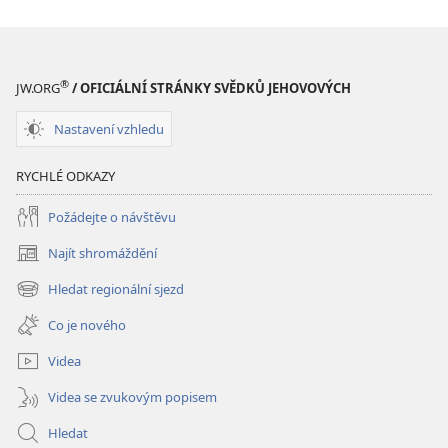
stažení
Hlubší
pochopení
Písma
®
JW.ORG
/ OFICIÁLNÍ STRÁNKY SVĚDKŮ JEHOVOVÝCH
Nastavení vzhledu
RYCHLÉ ODKAZY
Požádejte o návštěvu
Najít shromáždění
(otevřeno
nové
Hledat regionální sjezd
(otevřeno
okno)
nové
Co je nového
okno)
Videa
Videa se zvukovým popisem
Hledat