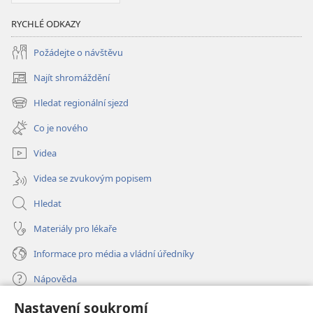
RYCHLÉ ODKAZY
Požádejte o návštěvu
Najít shromáždění
(otevřeno
nové
Hledat regionální sjezd
(otevřeno
okno)
nové
Co je nového
okno)
Videa
Videa se zvukovým popisem
Hledat
Materiály pro lékaře
Informace pro média a vládní úředníky
Nápověda
Nastavení soukromí