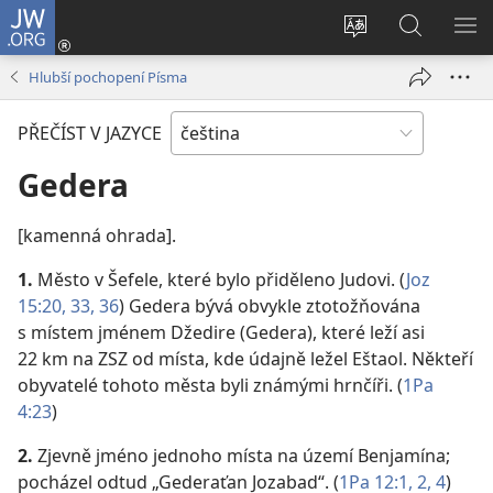
JW.ORG
Přihlásit
se
Změnit
Hledat
ZO
(otevřeno
jazyk
na
NA
Hlubší pochopení Písma
nové
stránek
JW.ORG
okno)
PŘEČÍST V JAZYCE
Gedera
[kamenná ohrada].
1.
Město v Šefele, které bylo přiděleno Judovi. (
Joz
15:20,
33,
36
) Gedera bývá obvykle ztotožňována
s místem jménem Džedire (Gedera), které leží asi
22 km na ZSZ od místa, kde údajně ležel Eštaol. Někteří
obyvatelé tohoto města byli známými hrnčíři. (
1Pa
4:23
)
2.
Zjevně jméno jednoho místa na území Benjamína;
pocházel odtud „Gederaťan Jozabad“. (
1Pa 12:1, 2,
4
)