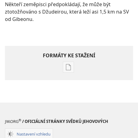
Někteří zeměpisci předpokládají, že může být
ztotožňováno s Džudeirou, která leží asi 1,5 km na SV
od Gibeonu.
FORMÁTY KE STAŽENÍ
Formáty
poblikací
ke
stažení
Hlubší
pochopení
Písma
®
JW.ORG
/ OFICIÁLNÍ STRÁNKY SVĚDKŮ JEHOVOVÝCH
Nastavení vzhledu