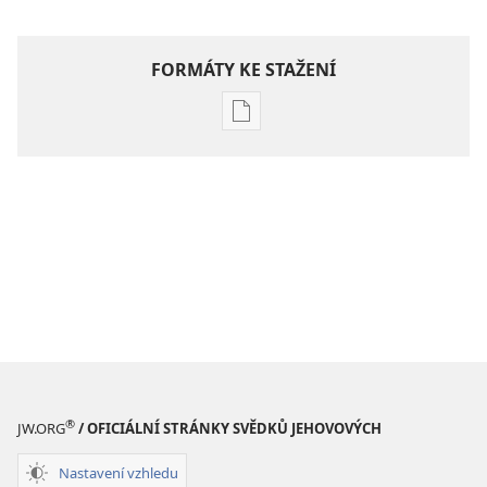
FORMÁTY KE STAŽENÍ
Formáty
poblikací
ke
stažení
Hlubší
pochopení
Písma
®
JW.ORG
/ OFICIÁLNÍ STRÁNKY SVĚDKŮ JEHOVOVÝCH
Nastavení vzhledu