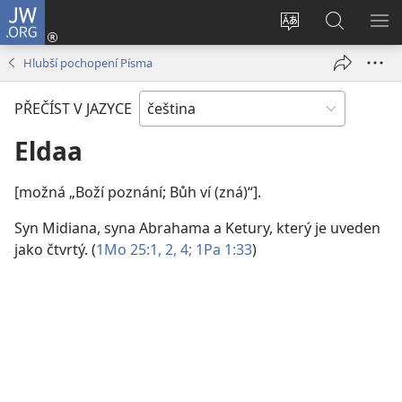
JW.ORG
Přihlásit
se
Změnit
Hledat
ZO
(otevřeno
jazyk
na
NA
Hlubší pochopení Písma
nové
stránek
JW.ORG
okno)
PŘEČÍST V JAZYCE
Eldaa
[možná „Boží poznání; Bůh ví (zná)“].
Syn Midiana, syna Abrahama a Ketury, který je uveden
jako čtvrtý. (
1Mo 25:1, 2,
4;
1Pa 1:33
)