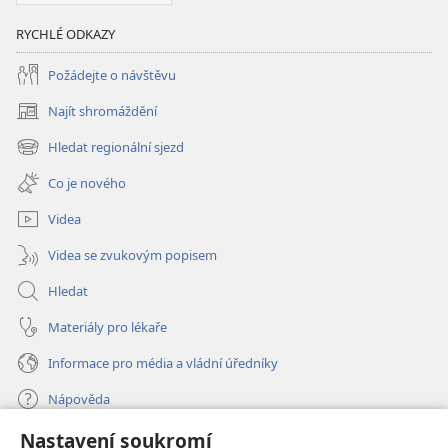
RYCHLÉ ODKAZY
Požádejte o návštěvu
Najít shromáždění
(otevřeno
nové
Hledat regionální sjezd
(otevřeno
okno)
nové
Co je nového
okno)
Videa
Videa se zvukovým popisem
Hledat
Materiály pro lékaře
Informace pro média a vládní úředníky
Nápověda
Nastavení soukromí