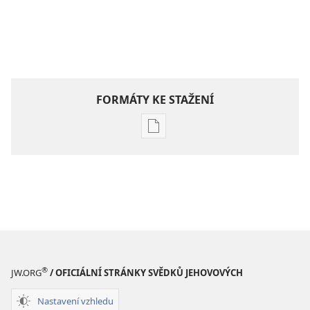
FORMÁTY KE STAŽENÍ
Formáty
poblikací
ke
stažení
Hlubší
pochopení
Písma
®
JW.ORG
/ OFICIÁLNÍ STRÁNKY SVĚDKŮ JEHOVOVÝCH
Nastavení vzhledu