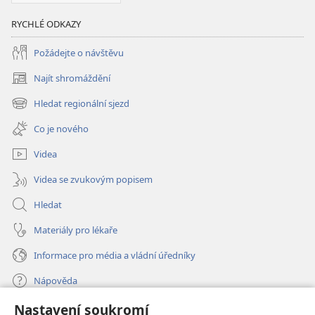
RYCHLÉ ODKAZY
Požádejte o návštěvu
Najít shromáždění
(otevřeno
nové
Hledat regionální sjezd
(otevřeno
okno)
nové
Co je nového
okno)
Videa
Videa se zvukovým popisem
Hledat
Materiály pro lékaře
Informace pro média a vládní úředníky
Nápověda
Nastavení soukromí