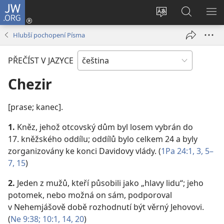
JW.ORG
Přihlásit
se
Změnit
Hledat
ZO
(otevřeno
jazyk
na
NA
Hlubší pochopení Písma
nové
stránek
JW.ORG
okno)
PŘEČÍST V JAZYCE
Chezir
[prase; kanec].
1.
Kněz, jehož otcovský dům byl losem vybrán do
17. kněžského oddílu; oddílů bylo celkem 24 a byly
zorganizovány ke konci Davidovy vlády. (
1Pa 24:1,
3,
5–
7,
15
)
2.
Jeden z mužů, kteří působili jako „hlavy lidu“; jeho
potomek, nebo možná on sám, podporoval
v Nehemjášově době rozhodnutí být věrný Jehovovi.
(
Ne 9:38;
10:1,
14,
20
)