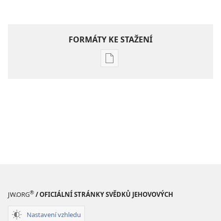
FORMÁTY KE STAŽENÍ
Formáty
poblikací
ke
stažení
Hlubší
pochopení
Písma
®
JW.ORG
/ OFICIÁLNÍ STRÁNKY SVĚDKŮ JEHOVOVÝCH
Nastavení vzhledu