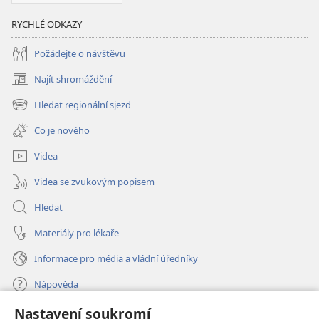
RYCHLÉ ODKAZY
Požádejte o návštěvu
Najít shromáždění
(otevřeno
nové
Hledat regionální sjezd
(otevřeno
okno)
nové
Co je nového
okno)
Videa
Videa se zvukovým popisem
Hledat
Materiály pro lékaře
Informace pro média a vládní úředníky
Nápověda
Nastavení soukromí