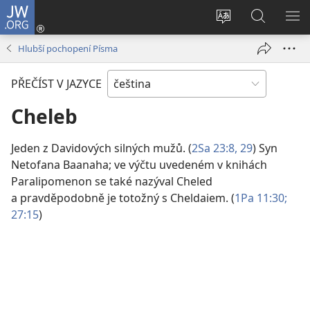
JW.ORG
Přihlásit
se
Změnit
Hledat
ZO
(otevřeno
jazyk
na
NA
Hlubší pochopení Písma
nové
stránek
JW.ORG
okno)
PŘEČÍST V JAZYCE
Cheleb
Jeden z Davidových silných mužů. (
2Sa 23:8,
29
) Syn
Netofana Baanaha; ve výčtu uvedeném v knihách
Paralipomenon se také nazýval Cheled
a pravděpodobně je totožný s Cheldaiem. (
1Pa 11:30;
27:15
)