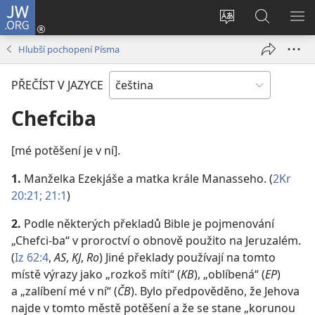
JW.ORG
Přihlásit
se
Změnit
Hledat
ZO
(otevřeno
jazyk
na
NA
Hlubší pochopení Písma
nové
stránek
JW.ORG
okno)
PŘEČÍST V JAZYCE
Chefciba
[mé potěšení je v ní].
1.
Manželka Ezekjáše a matka krále Manasseho. (
2Kr
20:21;
21:1
)
2.
Podle některých překladů Bible je pojmenování
„Chefci-ba“ v proroctví o obnově použito na Jeruzalém.
(
Iz 62:4
,
AS
,
KJ
,
Ro
) Jiné překlady používají na tomto
místě výrazy jako „rozkoš míti“ (
KB
), „oblíbená“ (
EP
)
a „zalíbení mé v ní“ (
ČB
). Bylo předpověděno, že Jehova
najde v tomto městě potěšení a že se stane „korunou