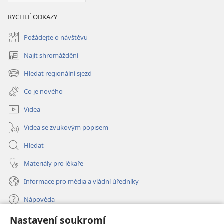
RYCHLÉ ODKAZY
Požádejte o návštěvu
Najít shromáždění
(otevřeno
nové
Hledat regionální sjezd
(otevřeno
okno)
nové
Co je nového
okno)
Videa
Videa se zvukovým popisem
Hledat
Materiály pro lékaře
Informace pro média a vládní úředníky
Nápověda
Nastavení soukromí