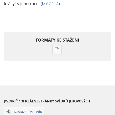
krásy“ v jeho ruce. (
Iz 62:1–4
)
FORMÁTY KE STAŽENÍ
Formáty
poblikací
ke
stažení
Hlubší
pochopení
Písma
®
JW.ORG
/ OFICIÁLNÍ STRÁNKY SVĚDKŮ JEHOVOVÝCH
Nastavení vzhledu